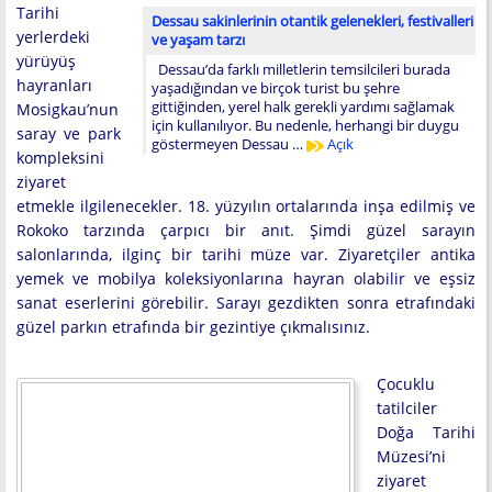
Tarihi
Dessau sakinlerinin otantik gelenekleri, festivalleri
yerlerdeki
ve yaşam tarzı
yürüyüş
Dessau’da farklı milletlerin temsilcileri burada
hayranları
yaşadığından ve birçok turist bu şehre
gittiğinden, yerel halk gerekli yardımı sağlamak
Mosigkau’nun
için kullanılıyor. Bu nedenle, herhangi bir duygu
saray ve park
göstermeyen Dessau …
Açık
kompleksini
ziyaret
etmekle ilgilenecekler. 18. yüzyılın ortalarında inşa edilmiş ve
Rokoko tarzında çarpıcı bir anıt. Şimdi güzel sarayın
salonlarında, ilginç bir tarihi müze var. Ziyaretçiler antika
yemek ve mobilya koleksiyonlarına hayran olabilir ve eşsiz
sanat eserlerini görebilir. Sarayı gezdikten sonra etrafındaki
güzel parkın etrafında bir gezintiye çıkmalısınız.
Çocuklu
tatilciler
Doğa Tarihi
Müzesi’ni
ziyaret