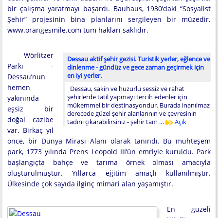
bir çalışma yaratmayı başardı. Bauhaus, 1930’daki “Sosyalist
Şehir” projesinin bina planlarını sergileyen bir müzedir.
www.orangesmile.com tüm hakları saklıdır.
Wörlitzer
Dessau aktif şehir gezisi. Turistik yerler, eğlence ve
Parkı -
dinlenme - gündüz ve gece zaman geçirmek için
en iyi yerler.
Dessau’nun
hemen
Dessau, sakin ve huzurlu sessiz ve rahat
şehirlerde tatil yapmayı tercih edenler için
yakınında
mükemmel bir destinasyondur. Burada inanılmaz
eşsiz bir
derecede güzel şehir alanlarının ve çevresinin
doğal cazibe
tadını çıkarabilirsiniz - şehir tam …
Açık
var. Birkaç yıl
önce, bir Dünya Mirası Alanı olarak tanındı. Bu muhteşem
park, 1773 yılında Prens Leopold III’ün emriyle kuruldu. Park
başlangıçta bahçe ve tarıma örnek olması amacıyla
oluşturulmuştur. Yıllarca eğitim amaçlı kullanılmıştır.
Ülkesinde çok sayıda ilginç mimari alan yaşamıştır.
En güzeli