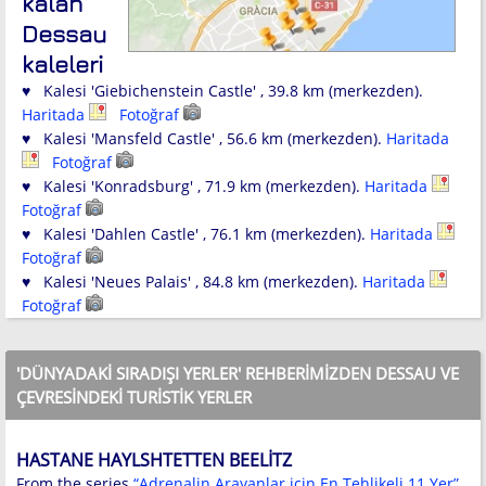
kalan
Dessau
kaleleri
♥ Kalesi 'Giebichenstein Castle' , 39.8 km (merkezden).
Haritada
Fotoğraf
♥ Kalesi 'Mansfeld Castle' , 56.6 km (merkezden).
Haritada
Fotoğraf
♥ Kalesi 'Konradsburg' , 71.9 km (merkezden).
Haritada
Fotoğraf
♥ Kalesi 'Dahlen Castle' , 76.1 km (merkezden).
Haritada
Fotoğraf
♥ Kalesi 'Neues Palais' , 84.8 km (merkezden).
Haritada
Fotoğraf
'DÜNYADAKI SIRADIŞI YERLER' REHBERIMIZDEN DESSAU VE
ÇEVRESINDEKI TURISTIK YERLER
HASTANE HAYLSHTETTEN BEELITZ
From the series
“Adrenalin Arayanlar için En Tehlikeli 11 Yer”