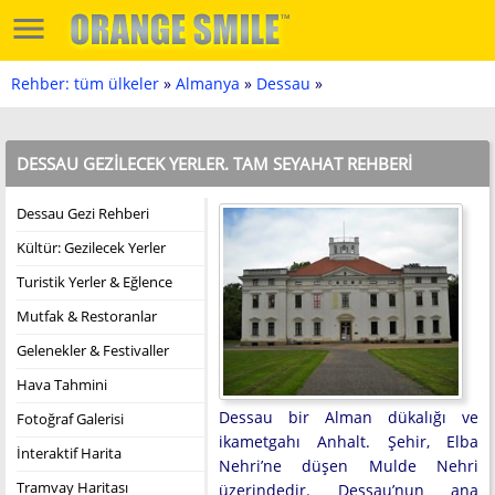
Rehber: tüm ülkeler
»
Almanya
»
Dessau
»
DESSAU GEZILECEK YERLER. TAM SEYAHAT REHBERI
Dessau Gezi Rehberi
Kültür: Gezilecek Yerler
Turistik Yerler & Eğlence
Mutfak & Restoranlar
Gelenekler & Festivaller
Hava Tahmini
Dessau bir Alman dükalığı ve
Fotoğraf Galerisi
ikametgahı Anhalt. Şehir, Elba
İnteraktif Harita
Nehri’ne düşen Mulde Nehri
Tramvay Haritası
üzerindedir. Dessau’nun ana