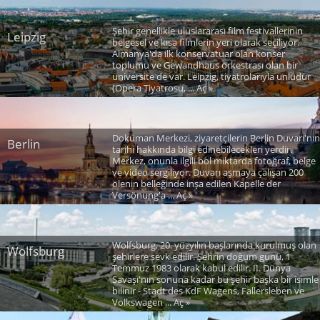
Şehir genellikle uluslararası film festivallerinin
Leipzig
belgesel ve kısa filmlerin yeri olarak seçiliyor.
Almanya'da ilk konservatuar olan konser
toplumu ve Gewandhaus orkestrası olan bir
üniversite de var. Leipzig, tiyatrolarıyla ünlüdür
(Opera Tiyatrosu, ... Aç »
Doküman Merkezi, ziyaretçilerin Berlin Duvarı'nın
Berlin
tarihi hakkında bilgi edinebilecekleri yerdir.
Merkez, onunla ilgili bol miktarda fotoğraf, belge
ve video sergiliyor. Duvarı aşmaya çalışan 200
ölenin belleğinde inşa edilen Kapelle der
Versönung'a ... Aç »
Wolfsburg, 20. yüzyılın başlarında kurulmuş olan
Wolfsburg
şehirlere sevk edilir. Şehrin doğum günü, 1
Temmuz 1983 olarak kabul edilir. II. Dünya
Savaşı'nın sonuna kadar bu şehir başka bir isimle
bilinir - Stadt des KdF Wagens, Fallersleben ve
Volkswagen ... Aç »