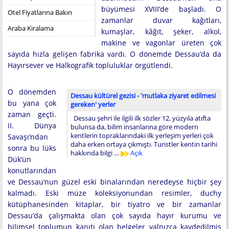
büyümesi XVIII’de başladı. O
Otel Fiyatlarına Bakın
zamanlar duvar kağıtları,
Araba Kiralama
kumaşlar, kâğıt, şeker, alkol,
makine ve vagonlar üreten çok
sayıda hızla gelişen fabrika vardı. O dönemde Dessau’da da
Hayırsever ve Halkografik topluluklar örgütlendi.
O dönemden
Dessau kültürel gezisi - 'mutlaka ziyaret edilmesi
bu yana çok
gereken' yerler
zaman geçti.
Dessau şehri ile ilgili ilk sözler 12. yüzyıla atıfta
II. Dünya
bulunsa da, bilim insanlarına göre modern
kentlerin topraklarındaki ilk yerleşim yerleri çok
Savaşı’ndan
daha erken ortaya çıkmıştı. Turistler kentin tarihi
sonra bu lüks
hakkında bilgi …
Açık
Dük’ün
konutlarından
ve Dessau’nun güzel eski binalarından neredeyse hiçbir şey
kalmadı. Eski müze koleksiyonundan resimler, duchy
kütüphanesinden kitaplar, bir tiyatro ve bir zamanlar
Dessau’da çalışmakta olan çok sayıda hayır kurumu ve
bilimsel toplumun kanıtı olan belgeler yalnızca kaydedilmiş