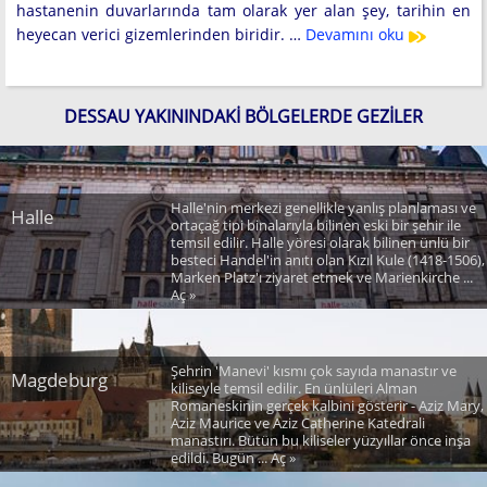
hastanenin duvarlarında tam olarak yer alan şey, tarihin en
heyecan verici gizemlerinden biridir. …
Devamını oku
DESSAU YAKININDAKI BÖLGELERDE GEZILER
Halle'nin merkezi genellikle yanlış planlaması ve
Halle
ortaçağ tipi binalarıyla bilinen eski bir şehir ile
temsil edilir. Halle yöresi olarak bilinen ünlü bir
besteci Handel'in anıtı olan Kızıl Kule (1418-1506),
Marken Platz'ı ziyaret etmek ve Marienkirche ...
Aç »
Şehrin 'Manevi' kısmı çok sayıda manastır ve
Magdeburg
kiliseyle temsil edilir. En ünlüleri Alman
Romaneskinin gerçek kalbini gösterir - Aziz Mary,
Aziz Maurice ve Aziz Catherine Katedrali
manastırı. Bütün bu kiliseler yüzyıllar önce inşa
edildi. Bugün ... Aç »