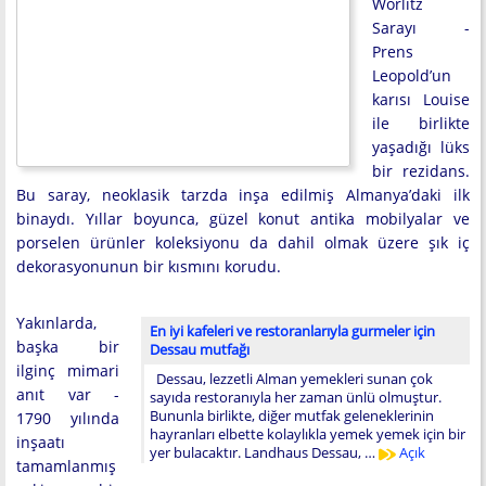
Wörlitz
Sarayı -
Prens
Leopold’un
karısı Louise
ile birlikte
yaşadığı lüks
bir rezidans.
Bu saray, neoklasik tarzda inşa edilmiş Almanya’daki ilk
binaydı. Yıllar boyunca, güzel konut antika mobilyalar ve
porselen ürünler koleksiyonu da dahil olmak üzere şık iç
dekorasyonunun bir kısmını korudu.
Yakınlarda,
En iyi kafeleri ve restoranlarıyla gurmeler için
başka bir
Dessau mutfağı
ilginç mimari
Dessau, lezzetli Alman yemekleri sunan çok
anıt var -
sayıda restoranıyla her zaman ünlü olmuştur.
Bununla birlikte, diğer mutfak geleneklerinin
1790 yılında
hayranları elbette kolaylıkla yemek yemek için bir
inşaatı
yer bulacaktır. Landhaus Dessau, …
Açık
tamamlanmış