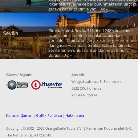
lokantası, taverna ve bar bulunmaktadır. Birçoğu
geceye kadar çalışır ve yaz ... Aç »
Giralda Kulesi. Sevilla 711'den 1248 yılına kadar
Sevilla
uzunca bir süre Müslümanlar tarafından
yönetildi. Tabii ki, bu gerçek kentin görünümüne
damgasını vuramadı. Giralda Kulesi (la Giralda)
Sevilla'nın en ünlü İslam anıtlarından biridir.
Burası ... Aç »
Güvenli Baglanti
Ana ofis
Weegschaalstraat 3, Eindhoven
5632 CW, Hollanda
+31 40 40 150 44
Kullanım Şartları
|
Gizlilik Politikası
|
Hakkımızda
Copyright © 2002 -
2026 OrangeSmile Tours B.V. | Kamer van Koophandel KvK,
The Netherlands, #17237018