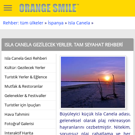
Rehber: tüm ülkeler
»
İspanya
»
Isla Canela
»
ISLA CANELA GEZILECEK YERLER. TAM SEYAHAT REHBERI
Isla Canela Gezi Rehberi
Kültür: Gezilecek Yerler
Turistik Yerler & Eğlence
Mutfak & Restoranlar
Gelenekler & Festivaller
Turistler için İpuçları
Büyüleyici küçük Isla Canela adası,
Hava Tahmini
geleneksel olarak plaj rekreasyon
Fotoğraf Galerisi
hayranlarını cezbetmiştir. Nitekim,
İnteraktif Harita
sorunsuz plaj rahatlama ve her