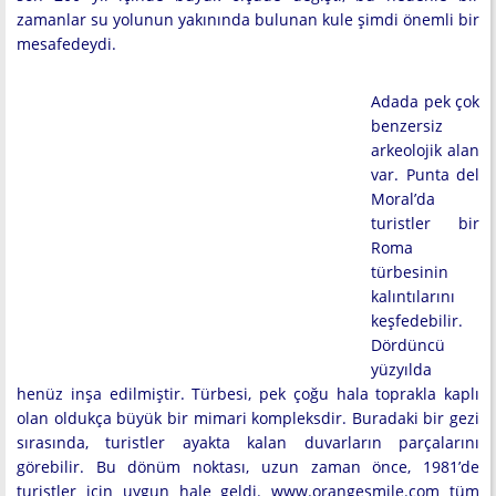
zamanlar su yolunun yakınında bulunan kule şimdi önemli bir
mesafedeydi.
Adada pek çok
benzersiz
arkeolojik alan
var. Punta del
Moral’da
turistler bir
Roma
türbesinin
kalıntılarını
keşfedebilir.
Dördüncü
yüzyılda
henüz inşa edilmiştir. Türbesi, pek çoğu hala toprakla kaplı
olan oldukça büyük bir mimari kompleksdir. Buradaki bir gezi
sırasında, turistler ayakta kalan duvarların parçalarını
görebilir. Bu dönüm noktası, uzun zaman önce, 1981’de
turistler için uygun hale geldi. www.orangesmile.com tüm