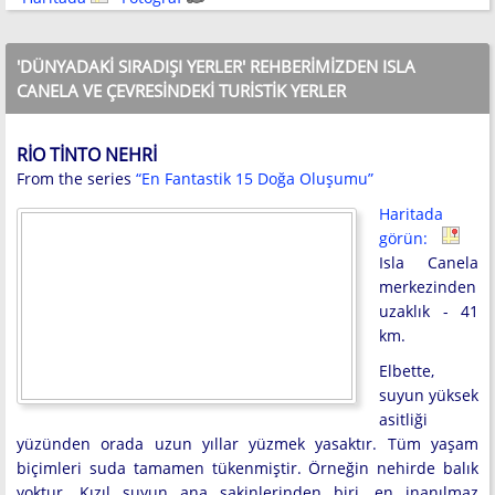
'DÜNYADAKI SIRADIŞI YERLER' REHBERIMIZDEN ISLA
CANELA VE ÇEVRESINDEKI TURISTIK YERLER
RIO TINTO NEHRI
From the series
“En Fantastik 15 Doğa Oluşumu”
Haritada
görün:
Isla Canela
merkezinden
uzaklık - 41
km.
Elbette,
suyun yüksek
asitliği
yüzünden orada uzun yıllar yüzmek yasaktır. Tüm yaşam
biçimleri suda tamamen tükenmiştir. Örneğin nehirde balık
yoktur. Kızıl suyun ana sakinlerinden biri, en inanılmaz