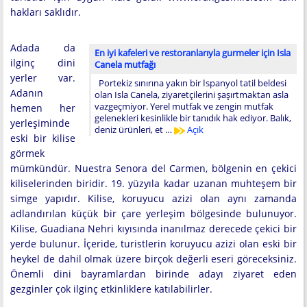
hakları saklıdır.
Adada da
En iyi kafeleri ve restoranlarıyla gurmeler için Isla
ilginç dini
Canela mutfağı
yerler var.
Portekiz sınırına yakın bir İspanyol tatil beldesi
Adanın
olan Isla Canela, ziyaretçilerini şaşırtmaktan asla
vazgeçmiyor. Yerel mutfak ve zengin mutfak
hemen her
gelenekleri kesinlikle bir tanıdık hak ediyor. Balık,
yerleşiminde
deniz ürünleri, et …
Açık
eski bir kilise
görmek
mümkündür. Nuestra Senora del Carmen, bölgenin en çekici
kiliselerinden biridir. 19. yüzyıla kadar uzanan muhteşem bir
simge yapıdır. Kilise, koruyucu azizi olan aynı zamanda
adlandırılan küçük bir çare yerleşim bölgesinde bulunuyor.
Kilise, Guadiana Nehri kıyısında inanılmaz derecede çekici bir
yerde bulunur. İçeride, turistlerin koruyucu azizi olan eski bir
heykel de dahil olmak üzere birçok değerli eseri göreceksiniz.
Önemli dini bayramlardan birinde adayı ziyaret eden
gezginler çok ilginç etkinliklere katılabilirler.