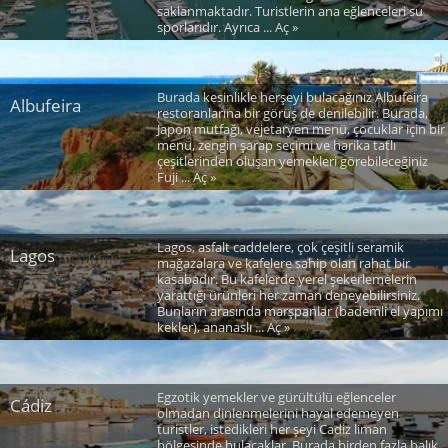
saklanmaktadır. Turistlerin ana eğlenceleri su
sporlarıdır. Ayrıca ... Aç »
Burada kesinlikle herşeyi bulacağınız Albufeira
Albufeira
restoranlarına bir görüş de denilebilir. Burada,
Japon mutfağı, vejetaryen menü, çocuklar için bir
menü, zengin şarap seçimi ve harika tatlı
çeşitlerinden oluşan yemekleri görebileceğiniz
Fuji ... Aç »
Lagos, asfalt caddelere, çok çeşitli seramik
Lagos
mağazalara ve kafelere sahip olan rahat bir
kasabadır. Bu kafelerde yerel şekerlemelerin
yarattığı ürünleri her zaman deneyebilirsiniz.
Bunların arasında marşpanlar (bademli el yapımı
kekler), ananaslı ... Aç »
Egzotik yemekler ve gürültülü eğlenceler
Cádiz
olmadan dinlenmelerini hayal edemeyen
turistler, istedikleri her şeyi Cadiz liman
bölgesinde bulacaklar. Burada birden fazla balık