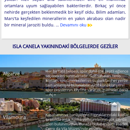
ortamlara uyum sağlayabilen bakterilerdir. Birkaç yıl önce
nehirde gerçekten beklenmedik bir keşif oldu. Bilim adamları,
Mars'ta keşfedilen minerallerin en yakın akrabası olan nadir
bir mineral jaroziti buldu. …
Devamını oku
ISLA CANELA YAKININDAKI BÖLGELERDE GEZILER
Her bir tatil beldesi, spor dahil çok çeşitli eğlence
Algarve
seçenekleri sunmaktadır. Golf sahaları, tenis
kortları, spor merkezleri ve su parkları her yerde
tam anlamıyla bulunabilir. Aktif konuklar yerel
spor tesislerinin keyfine varacak, gurmeler deniz
... Aç »
Kasabanın ve banliyölerin topraklarındaki kazılar
Vilamoura
sırasında antik Roma yerleşimlerinin çok sayıda
izleri bulunmuştur. Burada bulunan tüm eserler,
Cerro da Vila Müzesi'nde güvenle