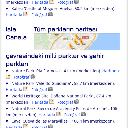
(merkezden).
Haritada
Fotoğraf
♥ Kalesi 'Castle of Moguer' Huelva, 50.2 km (merkezden).
Haritada
Fotoğraf
Isla
Tüm parkların haritası
Canela
çevresindeki milli parklar ve şehir
parkları
♥ Nature Park 'Ria Formosa' , 41 km (merkezden).
Haritada
Fotoğraf
♥ Nature Park 'Vale do Guadiana' , 58.7 km (merkezden).
Haritada
Fotoğraf
♥ World Heritage Site 'Doñana National Park' , 87.4 km
(merkezden).
Haritada
Fotoğraf
♥ Natural Park 'Sierra de Aracena y Picos de Aroche' , 106
km (merkezden).
Haritada
Fotoğraf
♥ Cave 'Cueva de las Maravillas' , 106.4 km (merkezden).
Haritada
Fotoğraf