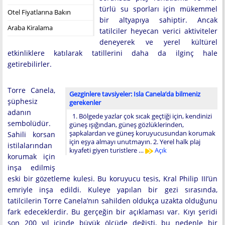
türlü su sporları için mükemmel
Otel Fiyatlarına Bakın
bir altyapıya sahiptir. Ancak
Araba Kiralama
tatilciler heyecan verici aktiviteler
deneyerek ve yerel kültürel
etkinliklere katılarak tatillerini daha da ilginç hale
getirebilirler.
Torre Canela,
Gezginlere tavsiyeler: Isla Canela’da bilmeniz
şüphesiz
gerekenler
adanın
1. Bölgede yazlar çok sıcak geçtiği için, kendinizi
sembolüdür.
güneş ışığından, güneş gözlüklerinden,
şapkalardan ve güneş koruyucusundan korumak
Sahili korsan
için eşya almayı unutmayın. 2. Yerel halk plaj
istilalarından
kıyafeti giyen turistlere …
Açık
korumak için
inşa edilmiş
eski bir gözetleme kulesi. Bu koruyucu tesis, Kral Philip III’ün
emriyle inşa edildi. Kuleye yapılan bir gezi sırasında,
tatilcilerin Torre Canela’nın sahilden oldukça uzakta olduğunu
fark edeceklerdir. Bu gerçeğin bir açıklaması var. Kıyı şeridi
son 200 yıl içinde büyük ölçüde değişti, bu nedenle bir