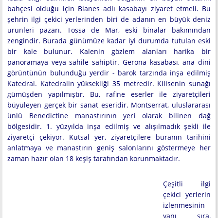
bahçesi olduğu için Blanes adlı kasabayı ziyaret etmeli. Bu
şehrin ilgi çekici yerlerinden biri de adanın en büyük deniz
ürünleri pazarı. Tossa de Mar, eski binalar bakımından
zengindir. Burada günümüze kadar iyi durumda tutulan eski
bir kale bulunur. Kalenin gözlem alanları harika bir
panoramaya veya sahile sahiptir. Gerona kasabası, ana dini
görüntünün bulunduğu yerdir - barok tarzında inşa edilmiş
Katedral. Katedralin yüksekliği 35 metredir. Kilisenin sunağı
gümüşden yapılmıştır. Bu, rafine eserler ile ziyaretçileri
büyüleyen gerçek bir sanat eseridir. Montserrat, uluslararası
ünlü Benedictine manastırının yeri olarak bilinen dağ
bölgesidir. 1. yüzyılda inşa edilmiş ve alışılmadık şekli ile
ziyaretçi çekiyor. Kutsal yer, ziyaretçilere buranın tarihini
anlatmaya ve manastırın geniş salonlarını göstermeye her
zaman hazır olan 18 keşiş tarafından korunmaktadır.
Çeşitli ilgi
çekici yerlerin
izlenmesinin
yanı sıra,