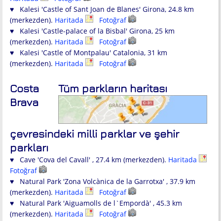
♥ Kalesi 'Castle of Sant Joan de Blanes' Girona, 24.8 km
(merkezden).
Haritada
Fotoğraf
♥ Kalesi 'Castle-palace of la Bisbal' Girona, 25 km
(merkezden).
Haritada
Fotoğraf
♥ Kalesi 'Castle of Montpalau' Catalonia, 31 km
(merkezden).
Haritada
Fotoğraf
Costa
Tüm parkların haritası
Brava
çevresindeki milli parklar ve şehir
parkları
♥ Cave 'Cova del Cavall' , 27.4 km (merkezden).
Haritada
Fotoğraf
♥ Natural Park 'Zona Volcànica de la Garrotxa' , 37.9 km
(merkezden).
Haritada
Fotoğraf
♥ Natural Park 'Aiguamolls de l`Empordà' , 45.3 km
(merkezden).
Haritada
Fotoğraf