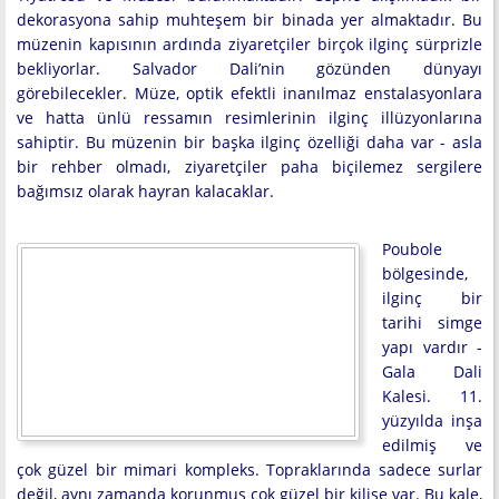
dekorasyona sahip muhteşem bir binada yer almaktadır. Bu
müzenin kapısının ardında ziyaretçiler birçok ilginç sürprizle
bekliyorlar. Salvador Dali’nin gözünden dünyayı
görebilecekler. Müze, optik efektli inanılmaz enstalasyonlara
ve hatta ünlü ressamın resimlerinin ilginç illüzyonlarına
sahiptir. Bu müzenin bir başka ilginç özelliği daha var - asla
bir rehber olmadı, ziyaretçiler paha biçilemez sergilere
bağımsız olarak hayran kalacaklar.
Poubole
bölgesinde,
ilginç bir
tarihi simge
yapı vardır -
Gala Dali
Kalesi. 11.
yüzyılda inşa
edilmiş ve
çok güzel bir mimari kompleks. Topraklarında sadece surlar
değil, aynı zamanda korunmuş çok güzel bir kilise var. Bu kale,