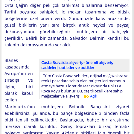
Orta Çağ’ın diğer pek çok tahkimat binalarına benzemiyor.
Tarihi boyunca sahipleri, iç mekan tasarımına ve bitişik
bölgelerine özel önem verdi. Günümüzde kale, arazisinde,
güzel bitkilerin yanı sıra birçok antik heykel ve peyzaj
dekorasyonunu görebileceğiniz muhteşem bir bahçeyle
çevrilidir. Belirli bir zamanda, Salvador Dali’nin kendisi bu
kalenin dekorasyonunda yer aldı.
Blanes
Costa Brava’da alışveriş - önemli alışveriş
kasabasında,
caddeleri, outletler ve butikler
Avrupa’nın en
Tüm Costa Brava şehirleri, orijinal mağazalara ve
sıradışı ve
renkli pazarlara sahip olan müşterileri memnun
etmeye hazır. Lloret de Mar civarında ünlü La
ilginç biri
Roca Köyü bulunur. Bu, çeşitli özelliklere sahip
olarak kabul
mağazalar ve alışveriş …
Açık
edilen
Marimurtra’nın muhteşem Botanik Bahçesini ziyaret
edebilirsiniz. Şu anda, bu bahçe bölgesinde 3 binden fazla
bitki temsil edilmektedir. Başlangıçta, bahçe bir araştırma
merkezi olarak kuruldu. Geniş toprakları birkaç tematik
bölgeye ayrılmıştır. Yaygın Akdeniz bitkileri için önemli bir