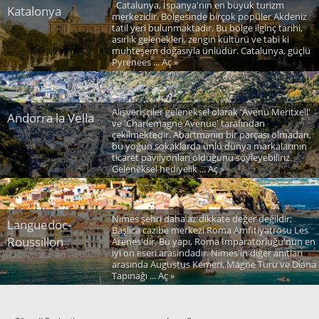
Catalunya, İspanya'nın en büyük turizm
Katalonya
merkezidir. Bölgesinde birçok popüler Akdeniz
tatil yeri bulunmaktadır. Bu bölge ilginç tarihi,
asırlık gelenekleri, zengin kültürü ve tabi ki
muhteşem doğasıyla ünlüdür. Catalunya, güçlü
Pyrenees ... Aç »
Alışverişçiler geleneksel olarak 'Avenu Meritxell'
Andorra la Vella
ve 'Charlemagne Avenue' tarafından
çekilmektedir. Abartmanın bir parçası olmadan,
bu yoğun sokaklarda ünlü dünya markalarının
ticaret pavilyonları olduğunu söyleyebiliriz.
Geleneksel hediyelik ... Aç »
Nimes şehri daha az dikkate değer değildir;
Languedoc-
Başlıca cazibe merkezi Roma Amfitiyatrosu Les
Roussillon
Arenes'dir. Bu yapı, Roma İmparatorluğu'nun en
iyi on eseri arasındadır. Nimes'in diğer anıtları
arasında Augustus Kemeri, Magne Turu ve Diana
Tapınağı ... Aç »