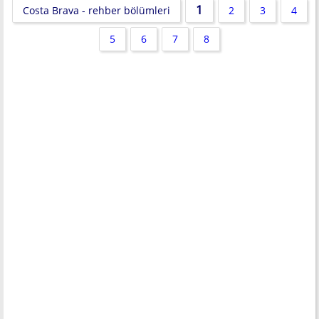
1
Costa Brava - rehber bölümleri
2
3
4
5
6
7
8