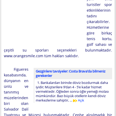
turistler spor
etkinliklerinin
tadını
çıkarabilirler.
Hizmetlerine
göre birkaç
tenis kortu,
golf sahası ve
çeşitli su sporları seçenekleri bulunmaktadır.
www.orangesmile.com tüm hakları saklıdır.
Figueres
Gezginlere tavsiyeler: Costa Brava’da bilmeniz
kasabasında,
gerekenler
dünyanın en
1. Bankalardan birinde döviz bozdurmak daha
ünlü ve
iyidir; Müşterilere 9’dan 4 - 5’e kadar hizmet
vermektedir. Öğleden sonra öğle yemeği molası
tanınmış
mümkündür. Bazı büyük otellerin kendi döviz
müzelerinden
merkezlerine sahiptir, …
Açık
biri olan
Salvador Dalí
Tiyatrosu ve Müzesi bulunmaktadır. Cephe alışılmadık bir