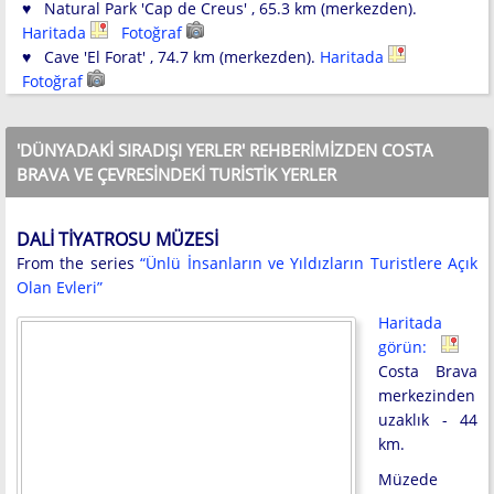
♥ Natural Park 'Cap de Creus' , 65.3 km (merkezden).
Haritada
Fotoğraf
♥ Cave 'El Forat' , 74.7 km (merkezden).
Haritada
Fotoğraf
'DÜNYADAKI SIRADIŞI YERLER' REHBERIMIZDEN COSTA
BRAVA VE ÇEVRESINDEKI TURISTIK YERLER
DALI TIYATROSU MÜZESI
From the series
“Ünlü İnsanların ve Yıldızların Turistlere Açık
Olan Evleri”
Haritada
görün:
Costa Brava
merkezinden
uzaklık - 44
km.
Müzede