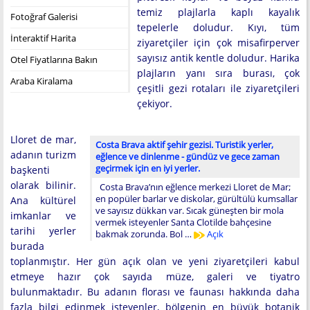
temiz plajlarla kaplı kayalık
Fotoğraf Galerisi
tepelerle doludur. Kıyı, tüm
İnteraktif Harita
ziyaretçiler için çok misafirperver
sayısız antik kentle doludur. Harika
Otel Fiyatlarına Bakın
plajların yanı sıra burası, çok
Araba Kiralama
çeşitli gezi rotaları ile ziyaretçileri
çekiyor.
Lloret de mar,
Costa Brava aktif şehir gezisi. Turistik yerler,
adanın turizm
eğlence ve dinlenme - gündüz ve gece zaman
geçirmek için en iyi yerler.
başkenti
olarak bilinir.
Costa Brava’nın eğlence merkezi Lloret de Mar;
en popüler barlar ve diskolar, gürültülü kumsallar
Ana kültürel
ve sayısız dükkan var. Sıcak güneşten bir mola
imkanlar ve
vermek isteyenler Santa Clotilde bahçesine
tarihi yerler
bakmak zorunda. Bol …
Açık
burada
toplanmıştır. Her gün açık olan ve yeni ziyaretçileri kabul
etmeye hazır çok sayıda müze, galeri ve tiyatro
bulunmaktadır. Bu adanın florası ve faunası hakkında daha
fazla bilgi edinmek isteyenler, bölgenin en büyük botanik