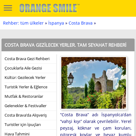
Rehber: tüm ülkeler
»
İspanya
»
Costa Brava
»
COSTA BRAVA GEZILECEK YERLER. TAM SEYAHAT REHBERI
Costa Brava Gezi Rehberi
Çocuklarla Aile Gezisi
Kültür: Gezilecek Yerler
Turistik Yerler & Eğlence
Mutfak & Restoranlar
Gelenekler & Festivaller
“Costa Brava” adı İspanyolca’dan
Costa Brava’da Alışveriş
“vahşi kıyı” olarak çevrilebilir. Yerel
Turistler için İpuçları
peyzaj, köknar ve çam koruları,
Hava Tahmini
pitoresk koylar ve beyaz kumlu