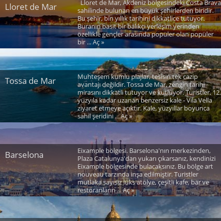
Lloret de Mar, Akdeniz bölgesindeki Costa Brava
Lloret de Mar
sahilinde bulunan en büyük şehirlerden biridir.
Bu şehir, bin yıllık tarihini dikkatlice tutuyor.
Buranın basit bir balıkçı yerleşim yerinden
özellikle gençler arasında popüler olan popüler
bir ... Aç »
Muhteşem kumlu plajlar, tesisin tek cazip
Tossa de Mar
avantajı değildir. Tossa de Mar, zengin tarihi
mirasını dikkatli tutuyor ve kutluyor. Turistler, 12.
yüzyıla kadar uzanan benzersiz kale - Vila Vella
ziyaret etmeye açıktır. Kale, yüzyıllar boyunca
sahil şeridini ... Aç »
Eixample bölgesi. Barselona'nın merkezinden,
Barselona
Plaza Catalunya'dan yukarı çıkarsanız, kendinizi
Eixample bölgesinde bulacaksınız. Bu bölge art
nouveau tarzında inşa edilmiştir. Turistler
mutlaka sayısız lüks atölye, çeşitli kafe, bar ve
restoranların ... Aç »