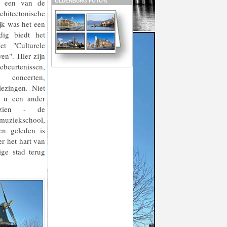
ft een van de
OLDENBURG FOTO'S
itectonische
k was het een
dig biedt het
t "Culturele
en". Hier zijn
beurtenissen,
certen,
lezingen. Niet
t u een ander
 zien - de
muziekschool,
n geleden is
er het hart van
ige stad terug