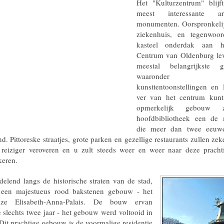
Het "Kulturzentrum" blij
meest interessante arch
monumenten. Oorspronkelij
ziekenhuis, en tegenwoor
kasteel onderdak aan he
Centrum van Oldenburg lev
meestal belangrijkste ge
waaronder con
kunsttentoonstellingen en 
ver van het centrum kun
opmerkelijk gebouw
hoofdbibliotheek een de 
die meer dan twee eeuwe
d. Pittoreske straatjes, grote parken en gezellige restaurants zullen zek
 reiziger veroveren en u zult steeds weer en weer naar deze pracht
keren.
end langs de historische straten van de stad,
e een majestueus rood bakstenen gebouw - het
uze Elisabeth-Anna-Palais. De bouw ervan
 slechts twee jaar - het gebouw werd voltooid in
Dit prachtige gebouw is de voormalige residentie