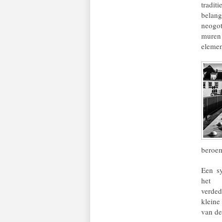
tradi
belan
neogo
muren
elemen
beroem
Een sy
het 
verde
kleine
van de