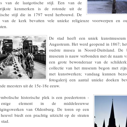
ties van de laatgotische stijl. Een van de
grijkste kenmerken is de rotonde uit de
tische stijl die in 1797 werd herbouwd. De
 van de kerk bevatten vele unieke religieuze voorwerpen en ou
ten.
De stad heeft een uniek kunstmuseu
Augusteum. Het werd geopend in 1867; het
oudste musea in Noord-Duitsland. De 
museum is nauw verbonden met de naam van
een grote bewonderaar van de schilder
collectie van het museum begon met zijn 
met kunstwerken; vandaag kunnen bezo
fotogalerij een aantal unieke doeken b
de meesters uit de 15e-18e eeuw.
mbolische historische plek is een poedertoren -
enige element in de middeleeuwse
digingswerken van Oldenburg. De toren op een
 heuvel biedt een prachtig uitzicht op de straten
 stad.