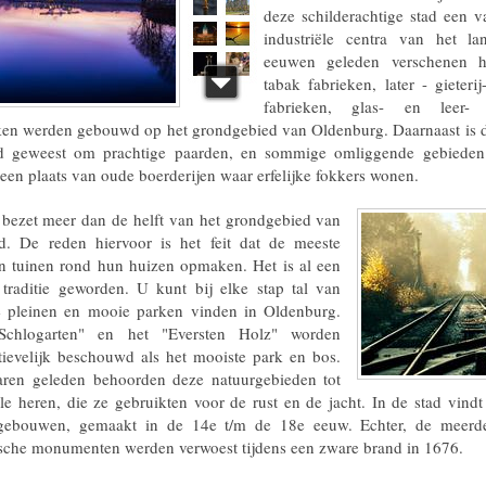
deze schilderachtige stad een v
industriële centra van het la
eeuwen geleden verschenen h
tabak fabrieken, later - gieteri
fabrieken, glas- en leer- 
ken werden gebouwd op het grondgebied van Oldenburg. Daarnaast is de 
d geweest om prachtige paarden, en sommige omliggende gebieden
 een plaats van oude boerderijen waar erfelijke fokkers wonen.
bezet meer dan de helft van het grondgebied van
d. De reden hiervoor is het feit dat de meeste
 tuinen rond hun huizen opmaken. Het is al een
traditie geworden. U kunt bij elke stap tal van
 pleinen en mooie parken vinden in Oldenburg.
Schlogarten" en het "Eversten Holz" worden
tievelijk beschouwd als het mooiste park en bos.
aren geleden behoorden deze natuurgebieden tot
le heren, die ze gebruikten voor de rust en de jacht. In de stad vindt
gebouwen, gemaakt in de 14e t/m de 18e eeuw. Echter, de meerd
ische monumenten werden verwoest tijdens een zware brand in 1676.