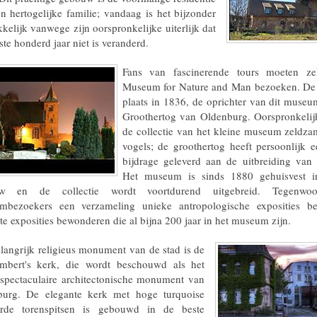
n hertogelijke familie; vandaag is het bijzonder
kkelijk vanwege zijn oorspronkelijke uiterlijk dat
ste honderd jaar niet is veranderd.
Fans van fascinerende tours moeten ze
Museum for Nature and Man bezoeken. De
plaats in 1836, de oprichter van dit museu
Groothertog van Oldenburg. Oorspronkelij
de collectie van het kleine museum zeldza
vogels; de groothertog heeft persoonlijk e
bijdrage geleverd aan de uitbreiding van z
Het museum is sinds 1880 gehuisvest i
w en de collectie wordt voortdurend uitgebreid. Tegenwo
mbezoekers een verzameling unieke antropologische exposities b
te exposities bewonderen die al bijna 200 jaar in het museum zijn.
langrijk religieus monument van de stad is de
ambert's kerk, die wordt beschouwd als het
spectaculaire architectonische monument van
burg. De elegante kerk met hoge turquoise
urde torenspitsen is gebouwd in de beste