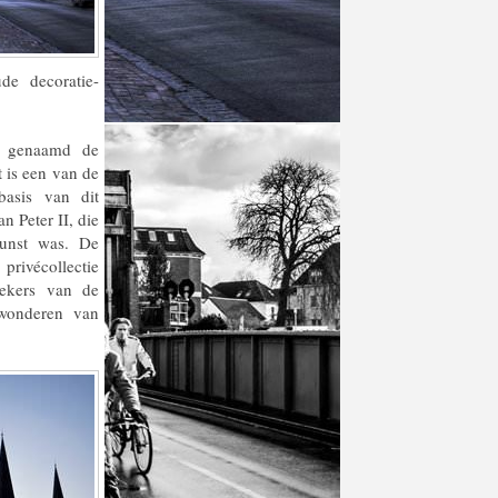
de decoratie-
m genaamd de
 is een van de
basis van dit
 Peter II, die
kunst was. De
privécollectie
ekers van de
ewonderen van