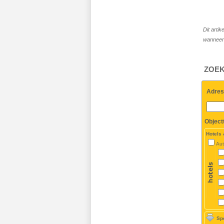
Dit arti
wanneer 
ZOEK
Adres
Object
Hotels
Aut
Sp