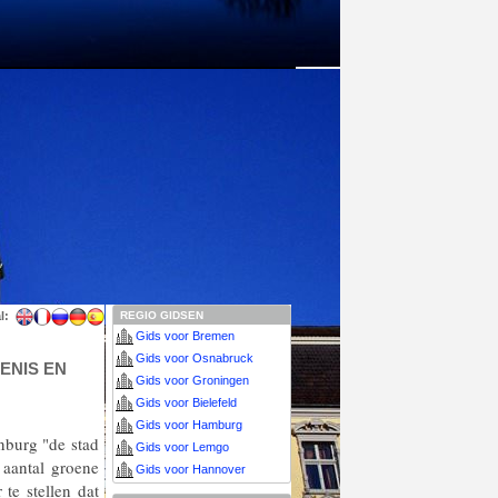
l:
REGIO GIDSEN
Gids voor Bremen
Gids voor Osnabruck
ENIS EN
Gids voor Groningen
Gids voor Bielefeld
Gids voor Hamburg
burg "de stad
Gids voor Lemgo
 aantal groene
Gids voor Hannover
 te stellen dat