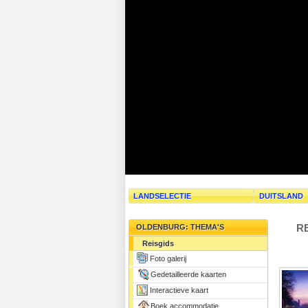
LANDSELECTIE
DUITSLAND
R
OLDENBURG: THEMA'S
Reisgids
Foto galerij
Gedetailleerde kaarten
Interactieve kaart
Boek accommodatie