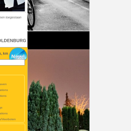
leen toegestaan
 OLDENBURG
s, km
haven
ations
tions
gs
ations
s/Veerboten