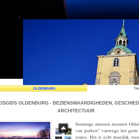
Taa
OLDENBURG
EISGIDS OLDENBURG - BEZIENSWAARDIGHEDEN, GESCHIED
ARCHITECTUUR
Sommige mensen noemen Olden
van parken" vanwege het grote
zones. Het is echt moeilijk voor