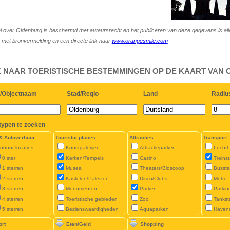
kel over Oldenburg is beschermd met auteursrecht en het publiceren van deze gegevens is al
met bronvermelding en een directe link naar
www.orangesmile.com
 NAAR TOERISTISCHE BESTEMMINGEN OP DE KAART VAN
/Objectnaam
Stad/Regio
Land
Radiu
typen te zoeken
 & Autoverhuur
Touristic places
Attracties
Transport
ohuur locaties
Kunstgalerijen
Attractieparken
Lucht
0 ster
Kerken/Tempels
Casino
Treinst
1 sterren
Musea
Theaters/Bioscoop
Bussta
2 sterren
Kastelen/Paleizen
Disco/Clubs
Metro
3 sterren
Monumenten
Parken
Parkin
4 sterren
Toeristische gebieden
Zoo
Tankst
5 sterren
Bezienswaardigheden
Aquaparken
Haven
ort
Eten/Geld
Shopping