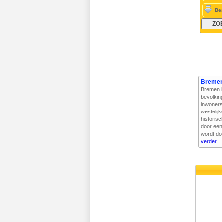
Be
Bremen
Bremen i
bevolkin
inwoners
westelij
historis
door een
wordt do
verder