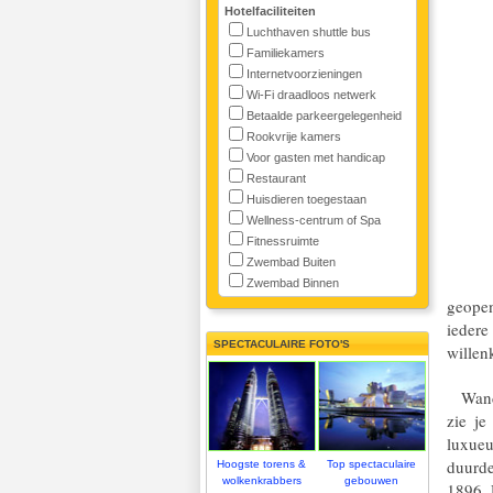
Hotelfaciliteiten
Luchthaven shuttle bus
Familiekamers
Internetvoorzieningen
Wi-Fi draadloos netwerk
Betaalde parkeergelegenheid
Rookvrije kamers
Voor gasten met handicap
Restaurant
Huisdieren toegestaan
Wellness-centrum of Spa
Fitnessruimte
Zwembad Buiten
Zwembad Binnen
geopen
iedere
SPECTACULAIRE FOTO'S
willen
Wandel
zie j
luxue
duurde
Hoogste torens &
Top spectaculaire
wolkenkrabbers
gebouwen
1896. 