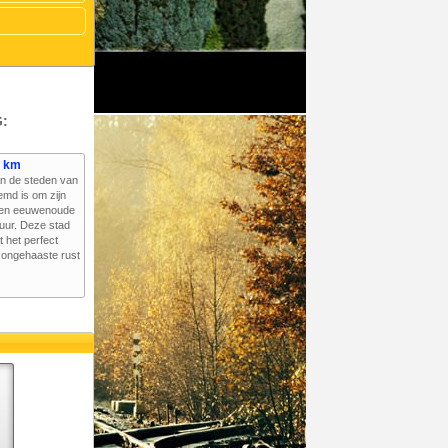
:
3 km
n de steden van
emd is om zijn
 en eeuwenoude
uur. Deze stad
t het perfect
e ongehaaste rust