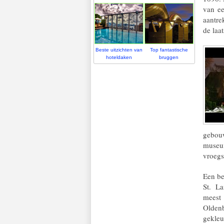
van ee
aantre
de laat
Beste uitzichten van
Top fantastische
hoteldaken
bruggen
gebou
museu
vroegs
Een be
St. L
meest 
Olden
gekle