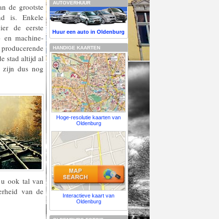
AUTOVERHUUR
an de grootste
nd is. Enkele
ier de eerste
Huur een auto in Oldenburg
j- en machine-
producerende
HANDIGE KAARTEN
stad altijd al
 zijn dus nog
Hoge-resolutie kaarten van
Oldenburg
 u ook tal van
erheid van de
Interactieve kaart van
Oldenburg