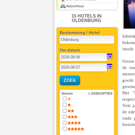
Autoverhuur
15 HOTELS IN
OLDENBURG
Bestemming / Hotel
fabrie
beken
steeds
Uw datum
Groen 
de sta
mensen
goede 
groene
Het "
Sterren
« ZOEKOPTIES
respec
Vele j
de ede
oude 
histor