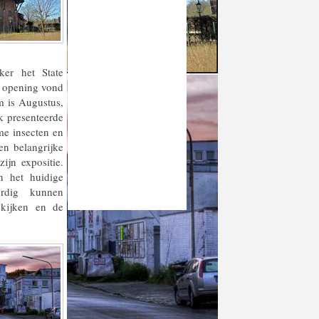
ker het State
 opening vond
m is Augustus,
k presenteerde
me insecten en
en belangrijke
ijn expositie.
n het huidige
ordig kunnen
ekijken en de