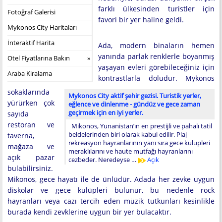
farklı ülkesinden turistler için
Fotoğraf Galerisi
favori bir yer haline geldi.
Mykonos City Haritaları
İnteraktif Harita
Ada, modern binaların hemen
yanında parlak renklerle boyanmış
Otel Fiyatlarına Bakın
yaşayan evleri görebileceğiniz için
Araba Kiralama
kontrastlarla doludur. Mykonos
sokaklarında
Mykonos City aktif şehir gezisi. Turistik yerler,
yürürken çok
eğlence ve dinlenme - gündüz ve gece zaman
geçirmek için en iyi yerler.
sayıda
restoran ve
Mikonos, Yunanistan’ın en prestijli ve pahalı tatil
beldelerinden biri olarak kabul edilir. Plaj
taverna,
rekreasyon hayranlarının yanı sıra gece kulüpleri
mağaza ve
meraklılarını ve haute mutfağı hayranlarını
açık pazar
cezbeder. Neredeyse …
Açık
bulabilirsiniz.
Mikonos, gece hayatı ile de ünlüdür. Adada her zevke uygun
diskolar ve gece kulüpleri bulunur, bu nedenle rock
hayranları veya cazı tercih eden müzik tutkunları kesinlikle
burada kendi zevklerine uygun bir yer bulacaktır.