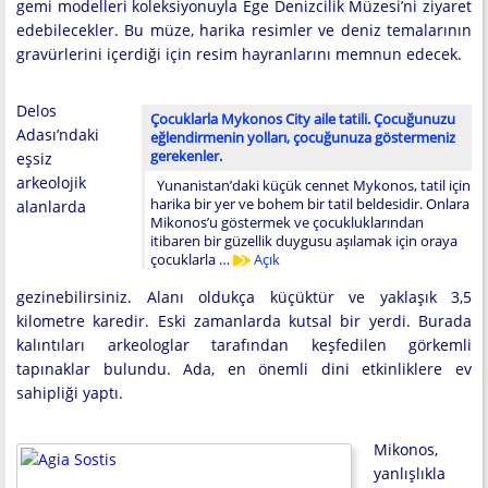
gemi modelleri koleksiyonuyla Ege Denizcilik Müzesi’ni ziyaret
edebilecekler. Bu müze, harika resimler ve deniz temalarının
gravürlerini içerdiği için resim hayranlarını memnun edecek.
Delos
Çocuklarla Mykonos City aile tatili. Çocuğunuzu
Adası’ndaki
eğlendirmenin yolları, çocuğunuza göstermeniz
gerekenler.
eşsiz
arkeolojik
Yunanistan’daki küçük cennet Mykonos, tatil için
harika bir yer ve bohem bir tatil beldesidir. Onlara
alanlarda
Mikonos’u göstermek ve çocukluklarından
itibaren bir güzellik duygusu aşılamak için oraya
çocuklarla …
Açık
gezinebilirsiniz. Alanı oldukça küçüktür ve yaklaşık 3,5
kilometre karedir. Eski zamanlarda kutsal bir yerdi. Burada
kalıntıları arkeologlar tarafından keşfedilen görkemli
tapınaklar bulundu. Ada, en önemli dini etkinliklere ev
sahipliği yaptı.
Mikonos,
yanlışlıkla