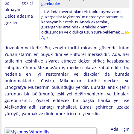
az çekici
gerekenler
olmayan
1. Adada mevcut olan tek toplu taşıma aracı,
Delos adasına
güzergahlar Mykonos’un neredeyse tamamını
kapsayan bir otobüs. Ancak akşamları,
geziler
güzergahlar arasındaki aralıklar önemli
olduğundan ve oldukça uzun süre beklemek …
Açık
düzenlenmektedir. Bu, zengin tarihi mirasını güvende tutan
Yunanistan’ın en büyük dini ve kültürel merkezidir. Ada, her
tatilcinin kesinlikle ziyaret etmeye değer birkaç kasabasına
sahiptir. Chora, Mikonos’un iş merkezi olarak kabul edilir, bu
nedenle en iyi restoranlar ve diskolar da burada
bulunmaktadır. Castro, Mikonos’un tarihi merkezi ve
Etnografya Müzesi’nin bulunduğu yerdir. Burada antik şehir
surunun bir bölümünü, eski yel değirmenlerini ve binaları
görebilirsiniz. Ziyaret edilecek bir başka harika yer ise
Alefkandra adlı sanatçı mahallesi. Burası şehirden uzakta
yürüyüş yapmak ve dinlenmek için en iyi yerdir.
Ada için