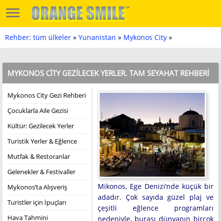
Rehber: tüm ülkeler
»
Yunanistan
»
Mykonos City
»
MYKONOS CITY GEZILECEK YERLER. TAM SEYAHAT REHBERI
Mykonos City Gezi Rehberi
Çocuklarla Aile Gezisi
Kültür: Gezilecek Yerler
Turistik Yerler & Eğlence
Mutfak & Restoranlar
Gelenekler & Festivaller
Mikonos, Ege Denizi’nde küçük bir
Mykonos’ta Alışveriş
adadır. Çok sayıda güzel plaj ve
Turistler için İpuçları
çeşitli eğlence programları
Hava Tahmini
nedeniyle, burası dünyanın birçok