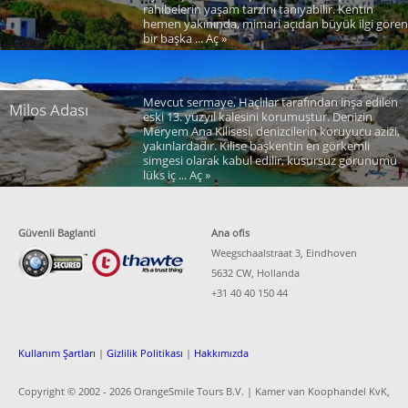
rahibelerin yaşam tarzını tanıyabilir. Kentin
hemen yakınında, mimari açıdan büyük ilgi gören
bir başka ... Aç »
Mevcut sermaye, Haçlılar tarafından inşa edilen
Milos Adası
eski 13. yüzyıl kalesini korumuştur. Denizin
Meryem Ana Kilisesi, denizcilerin koruyucu azizi,
yakınlardadır. Kilise başkentin en görkemli
simgesi olarak kabul edilir, kusursuz görünümü
lüks iç ... Aç »
Güvenli Baglanti
Ana ofis
Weegschaalstraat 3, Eindhoven
5632 CW, Hollanda
+31 40 40 150 44
Kullanım Şartları
|
Gizlilik Politikası
|
Hakkımızda
Copyright © 2002 -
2026 OrangeSmile Tours B.V. | Kamer van Koophandel KvK,