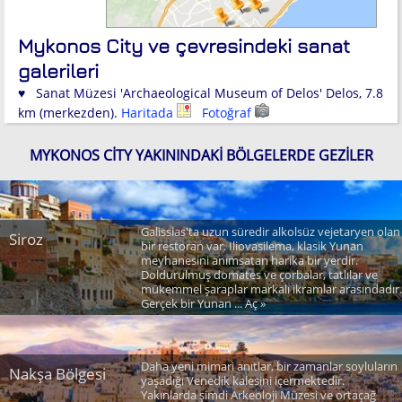
Mykonos City ve çevresindeki sanat
galerileri
♥ Sanat Müzesi 'Archaeological Museum of Delos' Delos, 7.8
km (merkezden).
Haritada
Fotoğraf
MYKONOS CITY YAKININDAKI BÖLGELERDE GEZILER
Galissias'ta uzun süredir alkolsüz vejetaryen olan
Siroz
bir restoran var. Iliovasilema, klasik Yunan
meyhanesini anımsatan harika bir yerdir.
Doldurulmuş domates ve çorbalar, tatlılar ve
mükemmel şaraplar markalı ikramlar arasındadır.
Gerçek bir Yunan ... Aç »
Daha yeni mimari anıtlar, bir zamanlar soyluların
Nakşa Bölgesi
yaşadığı Venedik kalesini içermektedir.
Yakınlarda şimdi Arkeoloji Müzesi ve ortaçağ