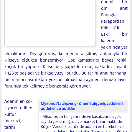
önemli bir
dini anıt
Panagia
Paraportiani
Kilisesi’dir.
Eski bir
kalenin
yakınında yer
almaktadır. Dış görünüş, kelimenin alışılmış anlamıyla bir
kiliseye oldukça benzemiyor. Göz kamaştırıcı beyaz renkli
küçük bir yapıdır. Kilise beş şapelden oluşmaktadır. İnşaatı
1425’te başladı ve birkaç yüzyıl sürdü. Bu tarihi anıt, herhangi
bir mimari aşırılıktan yoksun olmasına rağmen, deniz mavisi
fonunda tek kelimeyle benzersiz görünüyor.
Adanın en çok
Mykonos’ta alışveriş - önemli alışveriş caddeleri,
ziyaret edilen
outletler ve butikler
kültür
Mikonos’un her şehrinde ve kasabasında çok
merkezi,
sayıda çekici mağaza ve market bulunmaktadır.
Küçük Venedik semtinde adanın en hareketli ve
tarihi
ilginç caddelerinden biri olan Zouganeli var. Küçük