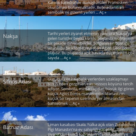
Katolik katedraline dönüştürülen Fransisken
okul binası bulunmaktadır. Belki adanın en
sembolik ve gizemli yerleri ... Aç »
Tarihi yerleri ziyaret etmenin yanı sıra Nakşa'ya
Nakşa
gelen turistler beyaz kumlu plajlarda muhteşem
bir şekilde dinlenebilirler. Bölgenin en büyüğü
uzunluğu bir kilometreyi aşan Agios Georgios
plajıdır. Bu plajlarda açık havada düzenlenen çok
sayıda ... Aç »
Gürültülü ve kalabalık yerlerden uzaklaşmayı
Sifnos Adası
tercih eden gezginler, Heronissos köyünü tercih
ediyor. Sembolü, mimari açıdan büyük ilgi gören
küçük Agios Eoros manastırıdır. Manastırın
küçük bir tepenin üzerinde yer almasından
bahsetmek ... Aç »
Liman kasabası Skala, halka açık olan Zoodochos
Batnaz Adası
Pigi Manastırı'na ev sahipliği yapabilir. Tüm
ziyaretçiler kendi topraklarında dolaşabilir ve