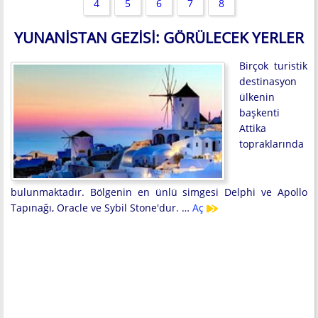
4
5
6
7
8
YUNANISTAN GEZISI: GÖRÜLECEK YERLER
Birçok turistik
destinasyon
ülkenin
başkenti
Attika
topraklarında
bulunmaktadır. Bölgenin en ünlü simgesi Delphi ve Apollo
Tapınağı, Oracle ve Sybil Stone'dur. …
Aç