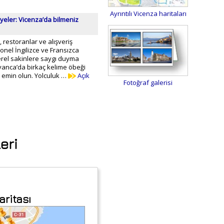
Ayrıntılı Vicenza haritaları
yeler: Vicenza’da bilmeniz
 restoranlar ve alışveriş
onel İngilizce ve Fransızca
Yerel sakinlere saygı duyma
yanca’da birkaç kelime öbeği
 emin olun. Yolculuk …
Açık
Fotoğraf galerisi
eri
aritası