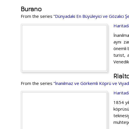
Burano
From the series
“Dünyadaki En Büyüleyici ve Gözalıcı Şe
Haritad
İnanılm
aynı za
önemli b
turist,
Venedik
Rialt
From the series
“İnanılmaz ve Görkemli Köprü ve Viyad
Haritad
1854 yı
köprüsü
teknesi
muhteş