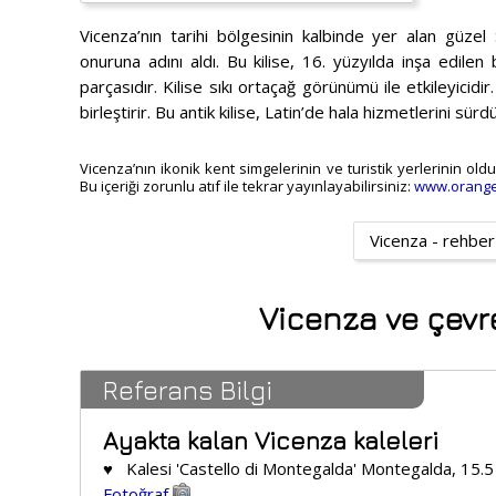
Vicenza’nın tarihi bölgesinin kalbinde yer alan güzel 
onuruna adını aldı. Bu kilise, 16. yüzyılda inşa edil
parçasıdır. Kilise sıkı ortaçağ görünümü ile etkileyicidi
birleştirir. Bu antik kilise, Latin’de hala hizmetlerini sürd
Vicenza’nın ikonik kent simgelerinin ve turistik yerlerinin ol
Bu içeriği zorunlu atıf ile tekrar yayınlayabilirsiniz:
www.orange
Vicenza - rehber
Vicenza ve çevres
Referans Bilgi
Ayakta kalan Vicenza kaleleri
♥ Kalesi 'Castello di Montegalda' Montegalda, 15.
Fotoğraf