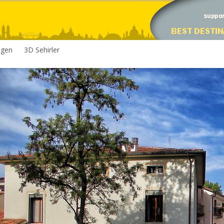
egen
3D Sehirler