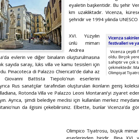
eyaletin başkentidir. Bu şehir V
km uzaklıktadır. Vicenza, kürese
şehridir ve 1994 yılında UNESCO li
XVI. Yüzyılın
Vicenza sakinler
ünlü mimarı
festivalleri ve y
Andrea
Vicenza çeşitli f
za’da evlerin ve diğer binaların oluşturulmasına
oldu. Birçok ye
sahiptir ve çok 
çok sayıda saray, lüks villa ve kamu tesisleri için
çekmektedir. M
rdu. Pinacoteca di Palazzo Chiericati’de daha az
Olimpiyat Tiyat
 Giovanni Battista Tiepolo’nun eserlerini
 Ayrıca Rus sanatçılar tarafından oluşturulan ikonların geniş kole
alladiana, Rotonda Villa ve Palazzo Leoni Montarani’yi ziyaret ede
n. Ayrıca, şimdi belediye meclisi için kullanılan merkez meydanı
tanio’nun da ilgisini çekebilirsiniz. Elbette, bunlar Vicenza’da
Olimpico Tiyatrosu, büyük mimar 
eserlerinden biridir. Bina XVI y