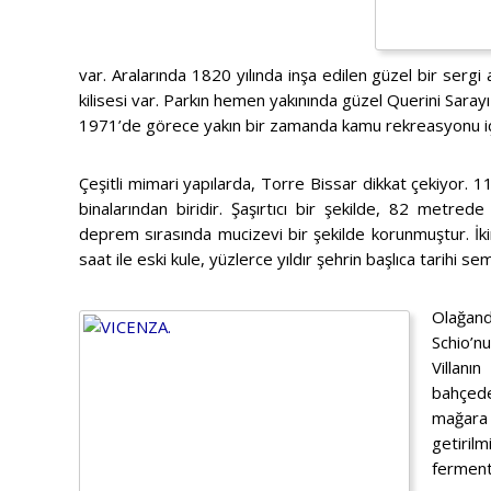
var. Aralarında 1820 yılında inşa edilen güzel bir sergi 
kilisesi var. Parkın hemen yakınında güzel Querini Sarayı v
1971’de görece yakın bir zamanda kamu rekreasyonu için k
Çeşitli mimari yapılarda, Torre Bissar dikkat çekiyor. 1
binalarından biridir. Şaşırtıcı bir şekilde, 82 metre
deprem sırasında mucizevi bir şekilde korunmuştur. İkin
saat ile eski kule, yüzlerce yıldır şehrin başlıca tarihi s
Olağand
Schio’n
Villanı
bahçede
mağara 
getiril
ferment