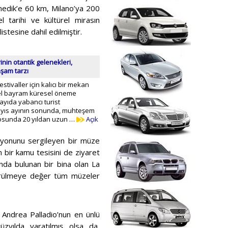
enedik’e 60 km, Milano’ya 200
l tarihi ve kültürel mirasın
stesine dahil edilmiştir.
inin otantik gelenekleri,
aşam tarzı
estivaller için kalıcı bir mekan
rel bayram küresel öneme
sayıda yabancı turist
ayıs ayının sonunda, muhteşem
rosunda 20 yıldan uzun …
Açık
ksiyonunu sergileyen bir müze
n bir kamu tesisini de ziyaret
nda bulunan bir bina olan La
 görülmeye değer tüm müzeler
Andrea Palladio’nun en ünlü
üzyılda yaratılmış olsa da,