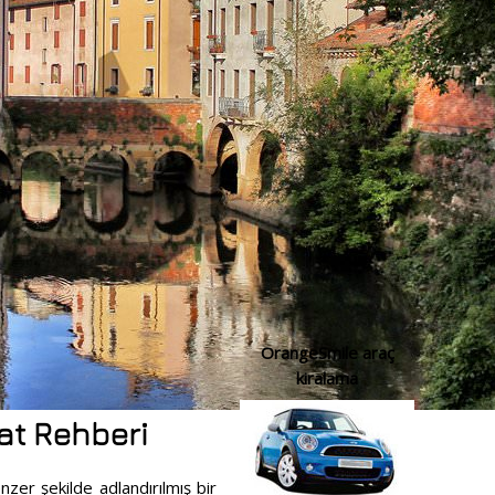
OrangeSmile araç
kiralama
at Rehberi
er şekilde adlandırılmış bir