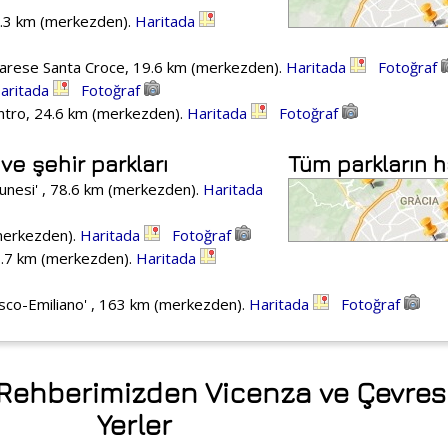
18.3 km (merkezden).
Haritada
rvarese Santa Croce, 19.6 km (merkezden).
Haritada
Fotoğraf
aritada
Fotoğraf
entro, 24.6 km (merkezden).
Haritada
Fotoğraf
ve şehir parkları
Tüm parkların h
lunesi' , 78.6 km (merkezden).
Haritada
(merkezden).
Haritada
Fotoğraf
27.7 km (merkezden).
Haritada
osco-Emiliano' , 163 km (merkezden).
Haritada
Fotoğraf
' Rehberimizden Vicenza ve Çevresi
Yerler