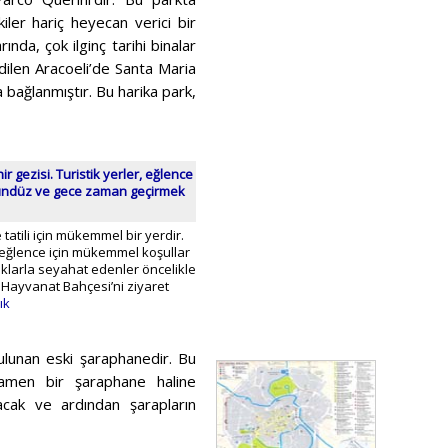
iler hariç heyecan verici bir
ında, çok ilginç tarihi binalar
edilen Aracoeli’de Santa Maria
la bağlanmıştır. Bu harika park,
ir gezisi. Turistik yerler, eğlence
gündüz ve gece zaman geçirmek
 tatili için mükemmel bir yerdir.
li eğlence için mükemmel koşullar
uklarla seyahat edenler öncelikle
 Hayvanat Bahçesi’ni ziyaret
ık
lunan eski şaraphanedir. Bu
mamen bir şaraphane haline
lacak ve ardından şarapların