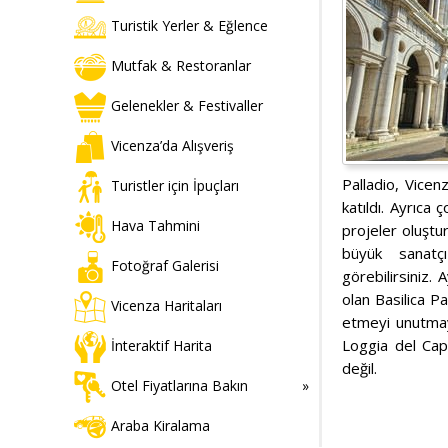
Turistik Yerler & Eğlence
Mutfak & Restoranlar
Gelenekler & Festivaller
Vicenza’da Alışveriş
Palladio, Vicen
Turistler için İpuçları
katıldı. Ayrıca 
Hava Tahmini
projeler oluştu
büyük sanatçı
Fotoğraf Galerisi
görebilirsiniz.
olan Basilica P
Vicenza Haritaları
etmeyi unutmayı
Loggia del Capi
İnteraktif Harita
değil.
Otel Fiyatlarına Bakın
Araba Kiralama