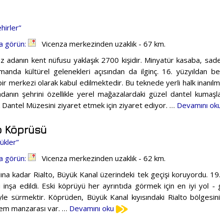
hirler”
a görün:
Vicenza merkezinden uzaklık - 67 km.
az adanın kent nüfusu yaklaşık 2700 kişidir. Minyatür kasaba, sadec
manda kültürel gelenekleri açısından da ilginç. 16. yüzyıldan be
ir merkezi olarak kabul edilmektedir. Bu teknede yerli halk inanılma
 adanın şehrini özellikle yerel mağazalardaki güzel dantel kumaş
 Dantel Müzesini ziyaret etmek için ziyaret ediyor. …
Devamını ok
o Köprüsü
ükler”
a görün:
Vicenza merkezinden uzaklık - 62 km.
lına kadar Rialto, Büyük Kanal üzerindeki tek geçişi koruyordu. 19.
 inşa edildi. Eski köprüyü her ayrıntıda görmek için en iyi yol - 
yle sürmektir. Köprüden, Büyük Kanal kıyısındaki Rialto bölges
em manzarası var. …
Devamını oku