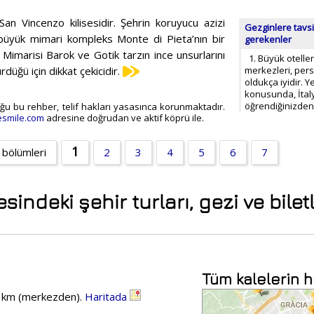
San Vincenzo kilisesidir. Şehrin koruyucu azizi
Gezginlere tavsi
en büyük mimari kompleks Monte di Pieta’nın bir
gerekenler
r. Mimarisi Barok ve Gotik tarzın ince unsurlarını
1. Büyük oteller,
ürdüğü için dikkat çekicidir.
merkezleri, pers
oldukça iyidir. 
konusunda, İtal
öğrendiğinizden
duğu bu rehber, telif hakları yasasınca korunmaktadır.
smile.com
adresine doğrudan ve aktif köprü ile.
1
 bölümleri
2
3
4
5
6
7
indeki şehir turları, gezi ve biletl
Tüm kalelerin h
5 km (merkezden).
Haritada