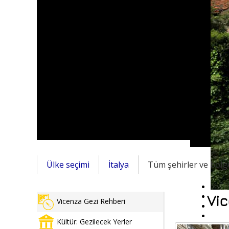
Ülke seçimi
İtalya
Tüm şehirler ve bölg
Vic
Vicenza Gezi Rehberi
Kültür: Gezilecek Yerler