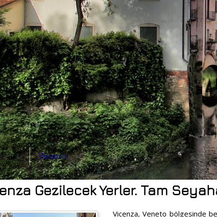
eler ⇓
Vicenza
enza Gezilecek Yerler. Tam Seyah
Vicenza, Veneto bölgesinde benz