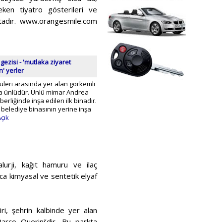
ken tiyatro gösterileri ve
aktadır. www.orangesmile.com
gezisi - 'mutlaka ziyaret
' yerler
üleri arasında yer alan görkemli
la ünlüdür. Ünlü mimar Andrea
erliğinde inşa edilen ilk binadır.
i belediye binasının yerine inşa
çık
alurji, kağıt hamuru ve ilaç
ıca kimyasal ve sentetik elyaf
i, şehrin kalbinde yer alan
arco Querini’dir. Bu parkta