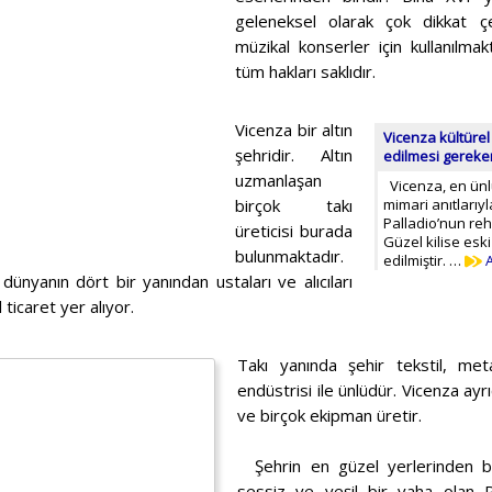
geleneksel olarak çok dikkat çe
müzikal konserler için kullanılm
tüm hakları saklıdır.
Vicenza bir altın
Vicenza kültürel 
şehridir. Altın
edilmesi gereken
uzmanlaşan
Vicenza, en ünl
birçok takı
mimari anıtlarıy
Palladio’nun rehb
üreticisi burada
Güzel kilise esk
bulunmaktadır.
edilmiştir. …
A
dünyanın dört bir yanından ustaları ve alıcıları
ticaret yer alıyor.
Takı yanında şehir tekstil, met
endüstrisi ile ünlüdür. Vicenza ayr
ve birçok ekipman üretir.
Şehrin en güzel yerlerinden bir
sessiz ve yeşil bir vaha olan P