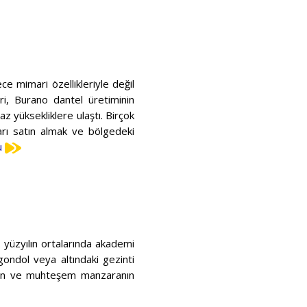
e mimari özellikleriyle değil
ri, Burano dantel üretiminin
z yüksekliklere ulaştı. Birçok
ları satın almak ve bölgedeki
u
 yüzyılın ortalarında akademi
gondol veya altındaki gezinti
inin ve muhteşem manzaranın