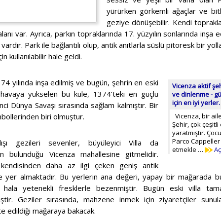
yürürken görkemli ağaçlar ve bitk
geziye dönüşebilir. Kendi topraklar
alanı var. Ayrıca, parkın topraklarında 17. yüzyılın sonlarında inşa 
ardır. Park ile bağlantılı olup, antik anıtlarla süslü pitoresk bir yol
ullanılabilir hale geldi.
174 yılında inşa edilmiş ve bugün, şehrin en eski
Vicenza aktif şeh
de havaya yükselen bu kule, 1374’teki en güçlü
ve dinlenme - 
için en iyi yerler.
ci Dünya Savaşı sırasında sağlam kalmıştır. Bir
embollerinden biri olmuştur.
Vicenza, bir aile
Şehir, çok çeşit
yaratmıştır. Çoc
Parco Cappeller
ışı gezileri sevenler, büyüleyici Villa da
etmekle …
Aç
un bulunduğu Vicenza mahallesine gitmelidir.
n kendisinden daha az ilgi çeken geniş antik
 yer almaktadır. Bu yerlerin ana değeri, yapay bir mağarada bu
hala yetenekli fresklerle bezenmiştir. Bugün eski villa ta
miştir. Geziler sırasında, mahzene inmek için ziyaretçiler sunu
e edildiği mağaraya bakacak.