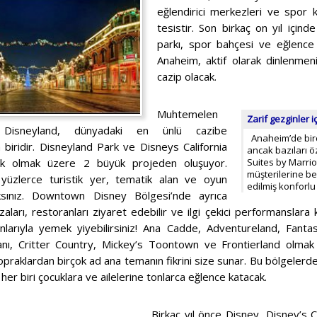
eğlendirici merkezleri ve spor k
tesistir. Son birkaç on yıl için
parkı, spor bahçesi ve eğlence k
Anaheim, aktif olarak dinlenmenin
cazip olacak.
Muhtemelen
Zarif gezginler 
aki Disneyland, dünyadaki en ünlü cazibe
Anaheim’de birço
biridir. Disneyland Park ve Disneys California
ancak bazıları öz
k olmak üzere 2 büyük projeden oluşuyor.
Suites by Marri
müşterilerine bey
yüzlerce turistik yer, tematik alan ve oyun
edilmiş konforl
aksınız. Downtown Disney Bölgesi’nde ayrıca
aları, restoranları ziyaret edebilir ve ilgi çekici performanslara k
larıyla yemek yiyebilirsiniz! Ana Cadde, Adventureland, Fan
nı, Critter Country, Mickey’s Toontown ve Frontierland olmak
topraklardan birçok ad ana temanın fikrini size sunar. Bu bölgelerdek
her biri çocuklara ve ailelerine tonlarca eğlence katacak.
Birkaç yıl önce Disney, Disney’s C