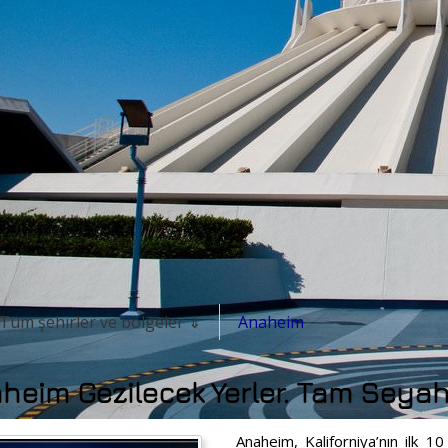
Tüm şehirler ve bölgeler ⇓
Anaheim
heim Gezilecek Yerler. Tam Seyah
Anaheim, Kaliforniya’nın ilk 10 il