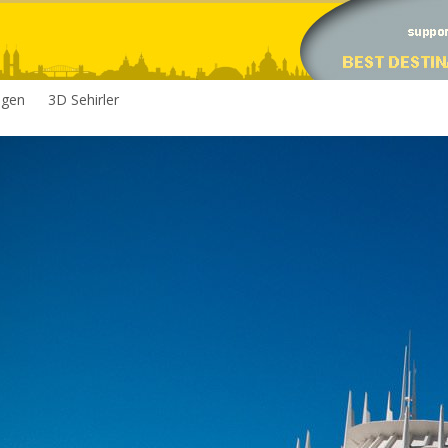
egen
3D Sehirler