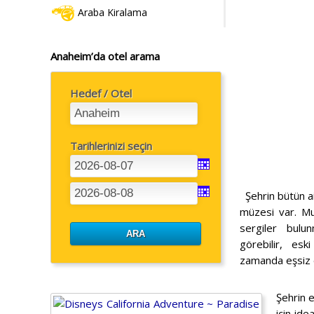
Araba Kiralama
Anaheim’da otel arama
Hedef / Otel
Tarihlerinizi seçin
Şehrin bütün ail
müzesi var. Mu
sergiler bulun
görebilir, eski
zamanda eşsiz es
Şehrin e
için ide