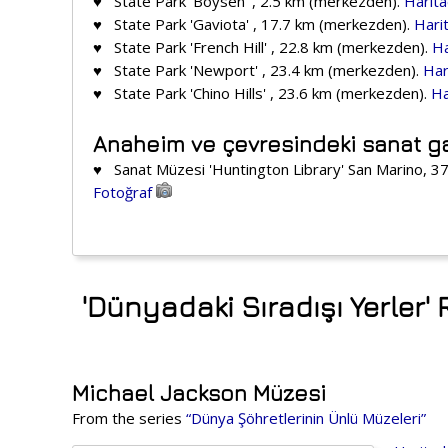
♥ State Park 'Boysen' , 2.5 km (merkezden).
Harit
♥ State Park 'Gaviota' , 17.7 km (merkezden).
Hari
♥ State Park 'French Hill' , 22.8 km (merkezden).
Ha
♥ State Park 'Newport' , 23.4 km (merkezden).
Har
♥ State Park 'Chino Hills' , 23.6 km (merkezden).
Ha
Anaheim ve çevresindeki sanat gal
♥ Sanat Müzesi 'Huntington Library' San Marino, 3
Fotoğraf
'Dünyadaki Sıradışı Yerler'
Michael Jackson Müzesi
From the series
“Dünya Şöhretlerinin Ünlü Müzeleri”