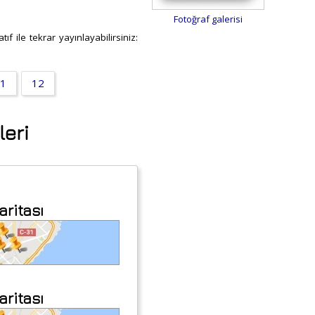
Fotoğraf galerisi
f ile tekrar yayınlayabilirsiniz:
1
12
leri
aritası
aritası