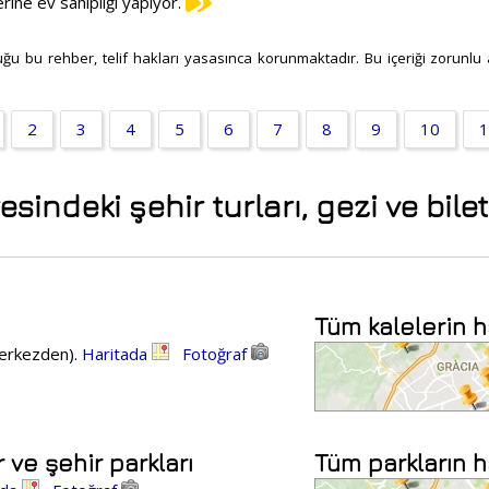
lerine ev sahipliği yapıyor.
ğu bu rehber, telif hakları yasasınca korunmaktadır. Bu içeriği zorunlu atı
2
3
4
5
6
7
8
9
10
1
indeki şehir turları, gezi ve bilet
Tüm kalelerin h
merkezden).
Haritada
Fotoğraf
 ve şehir parkları
Tüm parkların h