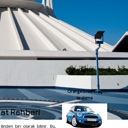
OrangeSmile araç
kiralama
at Rehberi
inden biri olarak bilinir. Bu,