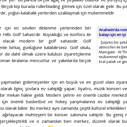
 Birçok kişi burada rollerblading gitmek için özel olarak gelir. Bu p
ardır, yoğun kalabalık yerlerden uzaklaşmak için mükemmeldir.
r için en sevilen dinlenme yerlerinden biri
Anaheim’da roma
 Hills Golf Sahası’dır. Büyüklüğü ve konforu ile
balayı için en iyi
z olacak modern bir golf sahasıdır. Golf
Şaşırtıcı bir şe
le birkaç günlüğüne kalabilirsiniz. Golf okulu,
atmosferi ile bi
Maingate - At T
rler de dahil olmak üzere kulübün ziyaretçilerine
mükemmel eğlenc
ipman kiralama mevcuttur ve yakınlarda birçok
kral yatak ve g
 yapmadan gidemeyenler için en büyük ve en güzel olanı ziyar
olarak ilginç şovlara ev sahipliği yapar; tiyatro, müzik konseri ve 
 bir mekan haline geldi. Modern şehrin en önemli cazibe merkez
 için önemli basketbol ve hokey yarışmalarına ev sahipliği 
i olarak bilinir. Bu merkez aynı zamanda çeşitli kültürel etkinlikl
iyi ağırlayacak muhteşem bir konser salonuna sahiptir. Bu geniş 
 gerçekleştirildi ve o zamandan beri merkez, düzenli olarak büyü