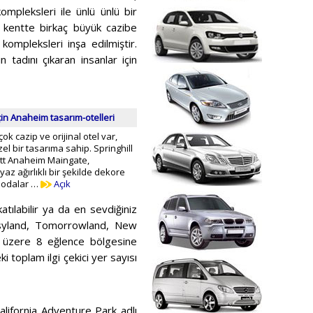
ompleksleri ile ünlü ünlü bir
de kentte birkaç büyük cazibe
ompleksleri inşa edilmiştir.
 tadını çıkaran insanlar için
için Anaheim tasarım-otelleri
k cazip ve orijinal otel var,
el bir tasarıma sahip. Springhill
ott Anaheim Maingate,
az ağırlıklı bir şekilde dekore
u odalar …
Açık
atılabilir ya da en sevdiğiniz
tasyland, Tomorrowland, New
 üzere 8 eğlence bölgesine
i toplam ilgi çekici yer sayısı
alifornia Adventure Park adlı