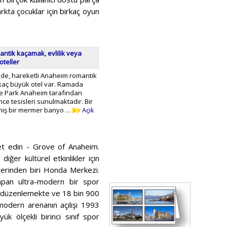
arkta çocuklar için birkaç oyun
ntik kaçamak, evlilik veya
 oteller
kilde, hareketli Anaheim romantik
rkaç büyük otel var. Ramada
he Park Anaheim tarafından
e tesisleri sunulmaktadır. Bir
eniş bir mermer banyo …
Açık
et edin - Grove of Anaheim.
diğer kültürel etkinlikler için
lerinden biri Honda Merkezi.
yapan ultra-modern bir spor
eri düzenlemekte ve 18 bin 900
modern arenanın açılışı 1993
k ölçekli birinci sınıf spor