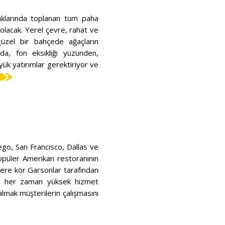
aklarında toplanan tüm paha
olacak. Yerel çevre, rahat ve
güzel bir bahçede ağaçların
anda, fon eksikliği yüzünden,
ük yatırımlar gerektiriyor ve
ego, San Francisco, Dallas ve
popüler Amerikan restoranının
çilere kör Garsonlar tarafından
leri her zaman yüksek hizmet
lmak müşterilerin çalışmasını