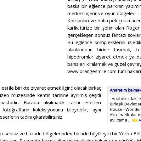
başka bir eğlence parkının yapımı
merkezi içerir ve oyun bölgeleri T
Korsanları ve daha pek çok macera
karikatürize bir şehir olan Roge
gerçekleşen sonsuz fantazi şovları
Bu eğlence komplekslerini izledik
alanlarından birine taşımak, ten
hipodromlar ziyaret etmek ya da
bahisleri kiralamak ve güzel çevre
www.orangesmile.com tüm hakları s
esi ile birlikte ziyaret etmek ilginç olacak birkaç
Anaheim kalmak iç
zeo müzesinde kentin tarihine ayrılmış çeşitli
Anaheim’daki en 
maktadır. Burada alışılmadık tarihi eserleri
Birleşik Devletler
 fotoğrafların koleksiyonunu izleyebilir, aynı
House - Wonderl
Alice harikalar
erlerin tadını çıkarabilirsiniz.
evi, tema …
A
n sessiz ve huzurlu bölgelerinden birinde büyüleyici bir Yorba Böl
al bir yer. Bu parkta birçok ağaç ve yeşillikler bulunur ve yürüyüş iç