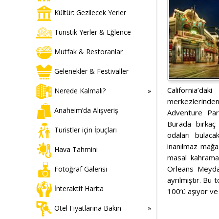
Kültür: Gezilecek Yerler
Turistik Yerler & Eğlence
Mutfak & Restoranlar
Gelenekler & Festivaller
California’d
Nerede Kalmalı?
merkezlerinden 
Anaheim’da Alışveriş
Adventure Par
Burada birkaç 
Turistler için İpuçları
odaları bulac
inanılmaz mağaz
Hava Tahmini
masal kahraman
Orleans Meyda
Fotoğraf Galerisi
ayrılmıştır. Bu 
İnteraktif Harita
100’ü aşıyor ve 
Otel Fiyatlarına Bakın