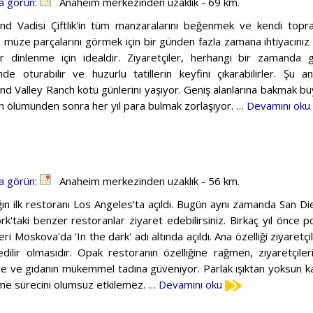
a görün:
Anaheim merkezinden uzaklık - 69 km.
nd Vadisi Çiftlik'in tüm manzaralarını beğenmek ve kendi topr
z müze parçalarını görmek için bir günden fazla zamana ihtiyacınız 
r dinlenme için idealdir. Ziyaretçiler, herhangi bir zamanda 
nde oturabilir ve huzurlu tatillerin keyfini çıkarabilirler. Şu 
nd Valley Ranch kötü günlerini yaşıyor. Geniş alanlarına bakmak büy
nın ölümünden sonra her yıl para bulmak zorlaşıyor. …
Devamını oku
a görün:
Anaheim merkezinden uzaklık - 56 km.
ın ilk restoranı Los Angeles'ta açıldı. Bugün aynı zamanda San Di
k'taki benzer restoranlar ziyaret edebilirsiniz. Birkaç yıl önce 
ri Moskova'da 'In the dark' adı altında açıldı. Ana özelliği ziyaret
edilir olmasıdır. Opak restoranın özelliğine rağmen, ziyaretçi
ine ve gıdanın mükemmel tadına güveniyor. Parlak ışıktan yoksun ka
rme sürecini olumsuz etkilemez. …
Devamını oku