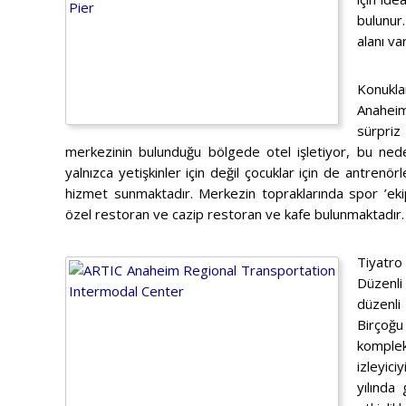
bulunur.
alanı v
Konukla
Anaheim
sürpri
merkezinin bulunduğu bölgede otel işletiyor, bu neden
yalnızca yetişkinler için değil çocuklar için de antrenö
hizmet sunmaktadır. Merkezin topraklarında spor ’ek
özel restoran ve cazip restoran ve kafe bulunmaktadır.
Tiyatro
Düzenli 
düzenli
Birçoğu
kompleks
izleyic
yılında