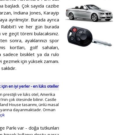
na başladı. Çok sayıda cazibe
arzan, Indiana Jones, Karayip
ya ayrılmıştır. Burada ayrıca
r Rabbit’i ve her gün burada
 ve geçit töreni bulacaksınız.
ten sonra, ayaklarınızı spor
is kortları, golf sahaları,
 sadece bisiklet ya da rulo
yi gezmek için yüksek zamanı.
aklıdır.
in en iyi yerler - en lüks oteller
prestijli ve lüks otel, Amerika
i’nin çok ötesinde bilinir. Castle
and House tasarımı, ünlü masal
 diyarına dayanmaktadır. Orman
çık
ge Parkı var - doğa tutkunları
in birçok kullanıcı dostu parça