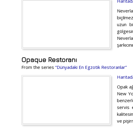
Haritad
Neverla
biçilme
uzun bi
gölgesi
Neverla
şarkıcı
Opaque Restoranı
From the series
“Dünyadaki En Egzotik Restoranlar”
Haritad
Opak ağ
New Yor
benzerle
servis 
kalites
ve pişi