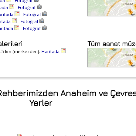
ada
Fotoğraf
tada
Fotoğraf
ritada
Fotoğraf
itada
Fotoğraf
ritada
Fotoğraf
erileri
Tüm sanat müzel
7.5 km (merkezden).
Haritada
 Rehberimizden Anaheim ve Çevresi
Yerler