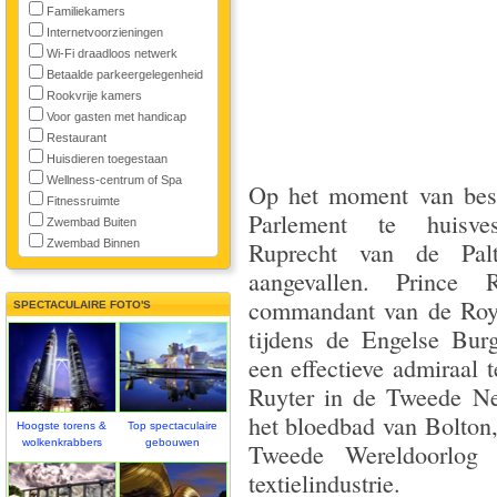
Familiekamers
Internetvoorzieningen
Wi-Fi draadloos netwerk
Betaalde parkeergelegenheid
Rookvrije kamers
Voor gasten met handicap
Restaurant
Huisdieren toegestaan
Wellness-centrum of Spa
Op het moment van besl
Fitnessruimte
Parlement te huisves
Zwembad Buiten
Zwembad Binnen
Ruprecht van de Pal
aangevallen. Prince 
commandant van de Roya
SPECTACULAIRE FOTO'S
tijdens de Engelse Bur
een effectieve admiraal 
Ruyter in de Tweede Ne
het bloedbad van Bolton
Hoogste torens &
Top spectaculaire
wolkenkrabbers
gebouwen
Tweede Wereldoorlog
textielindustrie.