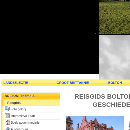
LANDSELECTIE
GROOT-BRITTANNIË
BOLTON
REISGIDS BOLTO
BOLTON: THEMA'S
GESCHIEDE
Reisgids
Foto galerij
Interactieve kaart
Boek accommodatie
Autoverhuur