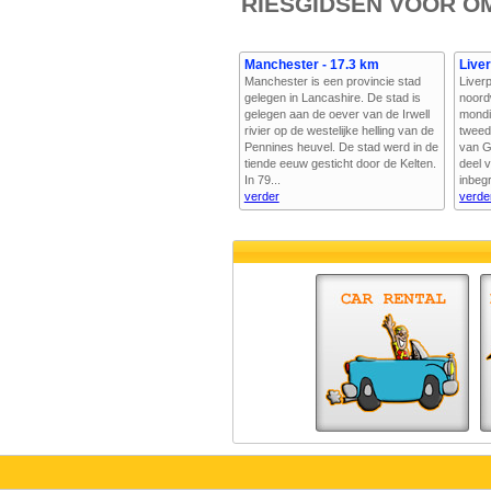
RIESGIDSEN VOOR O
Manchester - 17.3 km
Liver
Manchester is een provincie stad
Liverp
gelegen in Lancashire. De stad is
noord
gelegen aan de oever van de Irwell
mondi
rivier op de westelijke helling van de
tweed
Pennines heuvel. De stad werd in de
van Gr
tiende eeuw gesticht door de Kelten.
deel 
In 79...
inbegr
verder
verde