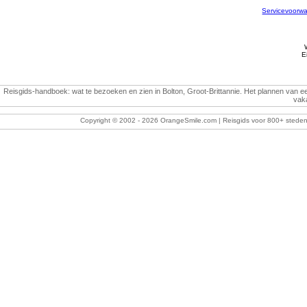
Servicevoorw
E
Reisgids-handboek: wat te bezoeken en zien in Bolton, Groot-Brittannie. Het plannen van een
vaka
Copyright © 2002 -
2026 OrangeSmile.com | Reisgids voor 800+ steden w