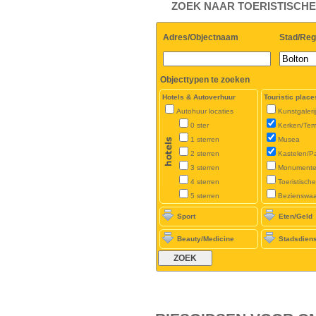
ZOEK NAAR TOERISTISCH
Adres/Objectnaam
Stad/Reg
Objecttypen te zoeken
Hotels & Autoverhuur
Touristic place
Autohuur locaties
Kunstgaleri
0 ster
Kerken/Tem
1 sterren
Musea
2 sterren
Kastelen/P
3 sterren
Monument
4 sterren
Toeristisch
5 sterren
Bezienswa
Sport
Eten/Geld
Beauty/Medicine
Stadsdien