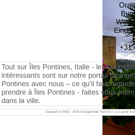
Oran
Bure
Weegs
Eindh
+31 
Tout sur Îles Pontines, Italie - les curiosités
intéressants sont sur notre portail Orang
Pontines avec nous – ce qu’il faut regarde
prendre à Îles Pontines - faites vous-mêm
dans la ville.
Copyright © 2002 -
2026 OrangeSmile Tours B.V. | Le guide tourist