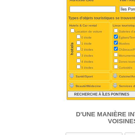
Adresse/ Lieu
Ville / Ré
Types d'objets touristiques se trouvent
Hotels & Car rental
Lieux touristiq
Location de voiture
Galeries d'a
0 étoile
Églises/Te
1 étoile
Musées
2 étoiles
Châteaux/P
3 étoiles
Monuments
4 étoiles
Zones touri
5 étoiles
Curiosités
Santé/Sport
Cuisine/Ar
Beauté/Médecine
Services d
D'UNE MANIÈRE I
VOISINE