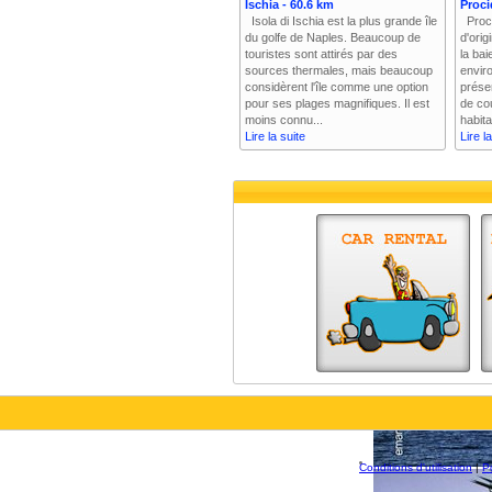
Ischia - 60.6 km
Proci
Isola di Ischia est la plus grande île
Proci
du golfe de Naples. Beaucoup de
d'orig
touristes sont attirés par des
la bai
sources thermales, mais beaucoup
envir
considèrent l'île comme une option
prése
pour ses plages magnifiques. Il est
de cou
moins connu...
habita
Lire la suite
Lire l
Conditions d'utilisation
|
Po