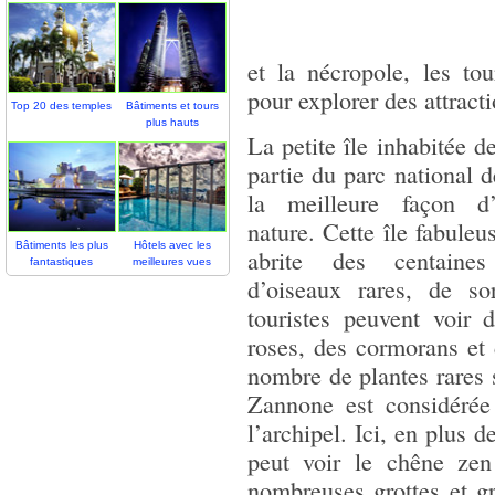
et la nécropole, les to
pour explorer des attract
Top 20 des temples
Bâtiments et tours
plus hauts
La petite île inhabitée d
partie du parc national d
la meilleure façon d’
nature. Cette île fabuleu
Bâtiments les plus
Hôtels avec les
abrite des centaines
fantastiques
meilleures vues
d’oiseaux rares, de so
touristes peuvent voir 
roses, des cormorans et
nombre de plantes rares
Zannone est considérée
l’archipel. Ici, en plus 
peut voir le chêne zen 
nombreuses grottes et gr