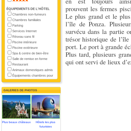
en est toujours ain
prouvent les fermes pisci
ÉQUIPEMENTS DE L'HÔTEL
Le plus grand et le plus
Chambres non-fumeurs
Chambres familiales
l’île de Ponza. Plusieu
Parking
survécu dans la partie o
Services Internet
Réseau sans fil
trésor historique de l’îl
Piscine intérieure
port. Le port à grande éc
Piscine extérieure
Plus tard, plusieurs gran
Spa & centre de bien-être
Salle de remise en forme
qui ont servi de lieux d’e
Restaurant
Animaux domestiques admis
Équipements chambres pour
GALERIES DE PHOTOS
Plus beaux châteaux
Hôtels les plus
futuristes