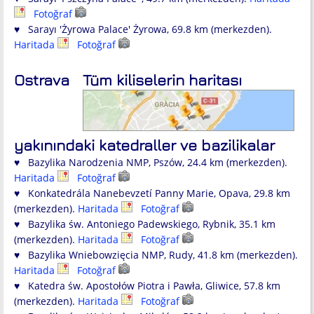
Fotoğraf
♥ Sarayı 'Żyrowa Palace' Żyrowa, 69.8 km (merkezden).
Haritada
Fotoğraf
Ostrava
Tüm kiliselerin haritası
yakınındaki katedraller ve bazilikalar
♥ Bazylika Narodzenia NMP, Pszów, 24.4 km (merkezden).
Haritada
Fotoğraf
♥ Konkatedrála Nanebevzetí Panny Marie, Opava, 29.8 km
(merkezden).
Haritada
Fotoğraf
♥ Bazylika św. Antoniego Padewskiego, Rybnik, 35.1 km
(merkezden).
Haritada
Fotoğraf
♥ Bazylika Wniebowzięcia NMP, Rudy, 41.8 km (merkezden).
Haritada
Fotoğraf
♥ Katedra św. Apostołów Piotra i Pawła, Gliwice, 57.8 km
(merkezden).
Haritada
Fotoğraf