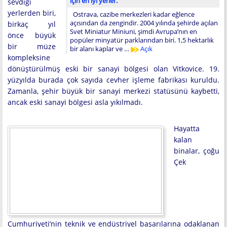
için en iyi yerler.
sevdiği
yerlerden biri,
Ostrava, cazibe merkezleri kadar eğlence
açısından da zengindir. 2004 yılında şehirde açılan
birkaç yıl
Svet Miniatur Miniuni, şimdi Avrupa’nın en
önce büyük
popüler minyatür parklarından biri. 1,5 hektarlık
bir müze
bir alanı kaplar ve …
Açık
kompleksine
dönüştürülmüş eski bir sanayi bölgesi olan Vitkovice. 19.
yüzyılda burada çok sayıda cevher işleme fabrikası kuruldu.
Zamanla, şehir büyük bir sanayi merkezi statüsünü kaybetti,
ancak eski sanayi bölgesi asla yıkılmadı.
Hayatta
kalan
binalar, çoğu
Çek
Cumhuriyeti’nin teknik ve endüstriyel başarılarına odaklanan