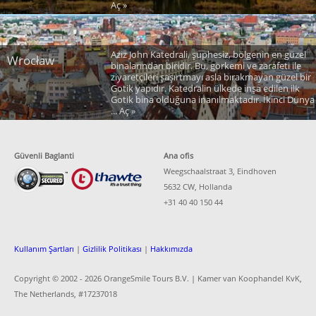
Aç »
Aziz John Katedrali, şüphesiz, bölgenin en güzel
Wrocław
binalarından biridir. Bu, görkemi ve zarafeti ile
ziyaretçileri şaşırtmayı asla bırakmayan güzel bir
Gotik yapıdır. Katedralin ülkede inşa edilen ilk
Gotik bina olduğuna inanılmaktadır. İkinci Dünya
... Aç »
Güvenli Baglanti
Ana ofis
Weegschaalstraat 3, Eindhoven
5632 CW, Hollanda
+31 40 40 150 44
Kullanım Şartları
|
Gizlilik Politikası
|
Hakkımızda
Copyright © 2002 -
2026 OrangeSmile Tours B.V. | Kamer van Koophandel KvK,
The Netherlands, #17237018