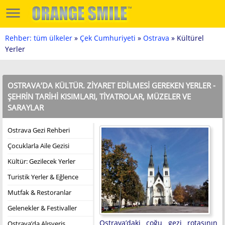
Rehber: tüm ülkeler
»
Çek Cumhuriyeti
»
Ostrava
» Kültürel
Yerler
OSTRAVA’DA KÜLTÜR. ZIYARET EDILMESI GEREKEN YERLER -
ŞEHRIN TARIHI KISIMLARI, TIYATROLAR, MÜZELER VE
SARAYLAR
Ostrava Gezi Rehberi
Çocuklarla Aile Gezisi
Kültür: Gezilecek Yerler
Turistik Yerler & Eğlence
Mutfak & Restoranlar
Gelenekler & Festivaller
Ostrava’daki çoğu gezi rotasının
Ostrava’da Alışveriş