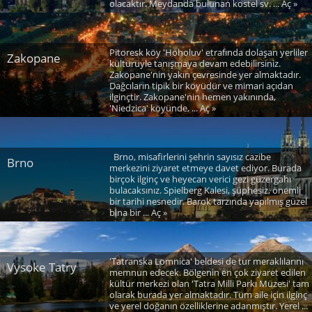
olacaktır. Meydanda bulunan kostel sv. ... Aç »
Pitoresk köy 'Hoholuv' etrafında dolaşan yerliler
Zakopane
kültürüyle tanışmaya devam edebilirsiniz.
Zakopane'nin yakın çevresinde yer almaktadır.
Dağcıların tipik bir köyüdür ve mimari açıdan
ilginçtir. Zakopane'nin hemen yakınında,
'Niedzica' köyünde, ... Aç »
Brno, misafirlerini şehrin sayısız cazibe
Brno
merkezini ziyaret etmeye davet ediyor. Burada
birçok ilginç ve heyecan verici gezi güzergahı
bulacaksınız. Spielberg Kalesi, şüphesiz, önemli
bir tarihi nesnedir. Barok tarzında yapılmış güzel
bina bir ... Aç »
'Tatranska Lomnica' beldesi de tur meraklılarını
Vysoke Tatry
memnun edecek. Bölgenin en çok ziyaret edilen
kültür merkezi olan 'Tatra Milli Parkı Müzesi' tam
olarak burada yer almaktadır. Tüm aile için ilginç
ve yerel doğanın özelliklerine adanmıştır. Yerel ...