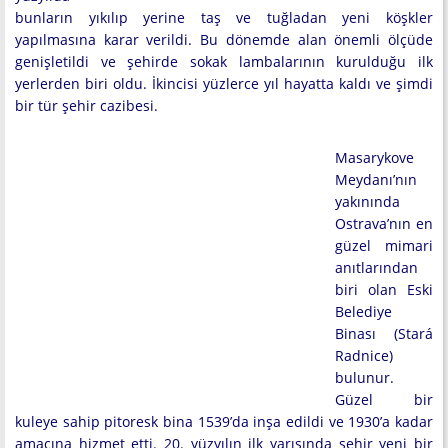
bunların yıkılıp yerine taş ve tuğladan yeni köşkler
yapılmasına karar verildi. Bu dönemde alan önemli ölçüde
genişletildi ve şehirde sokak lambalarının kurulduğu ilk
yerlerden biri oldu. İkincisi yüzlerce yıl hayatta kaldı ve şimdi
bir tür şehir cazibesi.
Masarykove
Meydanı’nın
yakınında
Ostrava’nın en
güzel mimari
anıtlarından
biri olan Eski
Belediye
Binası (Stará
Radnice)
bulunur.
Güzel bir
kuleye sahip pitoresk bina 1539’da inşa edildi ve 1930’a kadar
amacına hizmet etti. 20. yüzyılın ilk yarısında şehir yeni bir