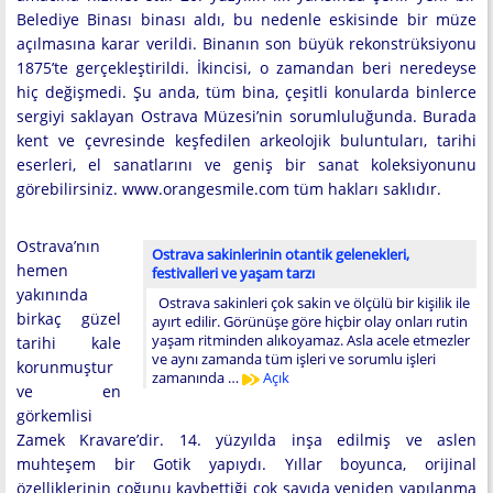
Belediye Binası binası aldı, bu nedenle eskisinde bir müze
açılmasına karar verildi. Binanın son büyük rekonstrüksiyonu
1875’te gerçekleştirildi. İkincisi, o zamandan beri neredeyse
hiç değişmedi. Şu anda, tüm bina, çeşitli konularda binlerce
sergiyi saklayan Ostrava Müzesi’nin sorumluluğunda. Burada
kent ve çevresinde keşfedilen arkeolojik buluntuları, tarihi
eserleri, el sanatlarını ve geniş bir sanat koleksiyonunu
görebilirsiniz. www.orangesmile.com tüm hakları saklıdır.
Ostrava’nın
Ostrava sakinlerinin otantik gelenekleri,
hemen
festivalleri ve yaşam tarzı
yakınında
Ostrava sakinleri çok sakin ve ölçülü bir kişilik ile
birkaç güzel
ayırt edilir. Görünüşe göre hiçbir olay onları rutin
yaşam ritminden alıkoyamaz. Asla acele etmezler
tarihi kale
ve aynı zamanda tüm işleri ve sorumlu işleri
korunmuştur
zamanında …
Açık
ve en
görkemlisi
Zamek Kravare’dir. 14. yüzyılda inşa edilmiş ve aslen
muhteşem bir Gotik yapıydı. Yıllar boyunca, orijinal
özelliklerinin çoğunu kaybettiği çok sayıda yeniden yapılanma