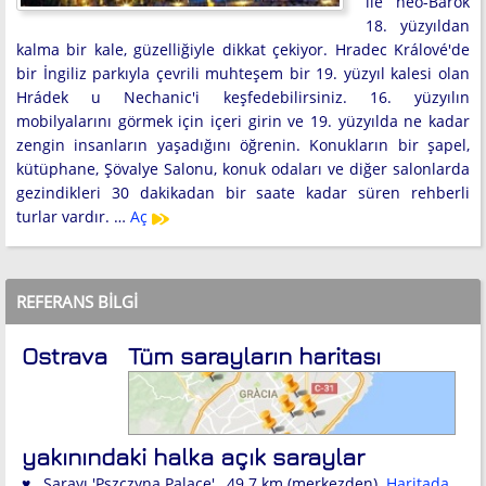
ile neo-Barok
18. yüzyıldan
kalma bir kale, güzelliğiyle dikkat çekiyor. Hradec Králové'de
bir İngiliz parkıyla çevrili muhteşem bir 19. yüzyıl kalesi olan
Hrádek u Nechanic'i keşfedebilirsiniz. 16. yüzyılın
mobilyalarını görmek için içeri girin ve 19. yüzyılda ne kadar
zengin insanların yaşadığını öğrenin. Konukların bir şapel,
kütüphane, Şövalye Salonu, konuk odaları ve diğer salonlarda
gezindikleri 30 dakikadan bir saate kadar süren rehberli
turlar vardır. …
Aç
REFERANS BILGI
Ostrava
Tüm sarayların haritası
yakınındaki halka açık saraylar
♥ Sarayı 'Pszczyna Palace' , 49.7 km (merkezden).
Haritada