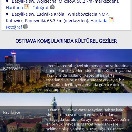
♥ Bazylika św. Wojciecha, Mikołów, 58.2 km (merkezden).
Haritada
Fotoğraf
♥ Bazylika św. Ludwika Króla i Wniebowzięcia NMP,
Katowice-Panewniki, 65.3 km (merkezden).
Haritada
Fotoğraf
OSTRAVA KOMŞULARINDA KÜLTÜREL GEZILER
Yerel katedral, güzel bir mimari anıt ve kentin en
Katowice
önemli turistik yerlerinden biridir. Kilise inşaatına
1927 yılında başlandı. Katedral Barok'ta
tasarlandı ve bu nedenle sadece etkileyici bir
görünüm değil, aynı zamanda güzelce dekore
edilmiş ... Aç »
Efsanevi Krakow Pazar Meydanı şehrin kalıcı
Kraków
simgesi olmaya devam ediyor. Meydan
ortaçağda kuruldu. Bu aynı zamanda Avrupa'nın
en büyük meydanı. Market Meydanı kare
şeklinde olup yanlarının uzunluğu 200 metre