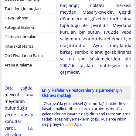
başlangıç noktası, merkezi
Turistler için İpuçları
meydanı Masarykove’dir. Çeşitli
Hava Tahmini
dönemlere ait güzel bir tarihi bina
topluluğu ile çevrilidir. Meydana
Fotoğraf Galerisi
kurulan bir sütun 1702’de veba
Ostrava Haritaları
salgınının sonunu işaretlemek için
oluşturuldu. Aynı meydanda
İnteraktif Harita
birkaç sembolik anıt görebilirsiniz
Otel Fiyatlarına Bakın
ve en son süslemelerden biri
Araba Kiralama
2007’de açılan muhteşem bir
çeşmedir.
Orta çağda,
En iyi kafeleri ve restoranlarıyla gurmeler için
mevcut ana
Ostrava mutfağı
meydanın
Ostrava’da geleneksel Çek mutfağı hakimdir ve
bulunduğu
kasaba halkı tarihsel olarak kurulmuş mutfak
geleneklerine kayıtsız değildir. Yerel restoranlarda
yerde ahşap
tadabileceğiniz yemeklerin çoğu, yüzlerce yıldır
konutlar
değişmeyen …
Açık
vardı. 19.
yüzyılda