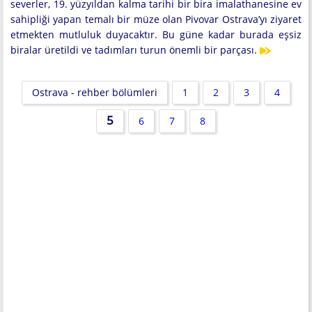
severler, 19. yüzyıldan kalma tarihi bir bira imalathanesine ev
sahipliği yapan temalı bir müze olan Pivovar Ostrava’yı ziyaret
etmekten mutluluk duyacaktır. Bu güne kadar burada eşsiz
biralar üretildi ve tadımları turun önemli bir parçası.
Ostrava - rehber bölümleri
1
2
3
4
5
6
7
8