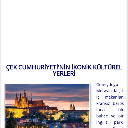
ÇEK CUMHURIYETI’NIN İKONIK KÜLTÜREL
YERLERI
Güneydoğu
Moravia'da şık
iç mekanlar,
Fransız barok
tarzı bir
bahçe ve bir
İngiliz parkı