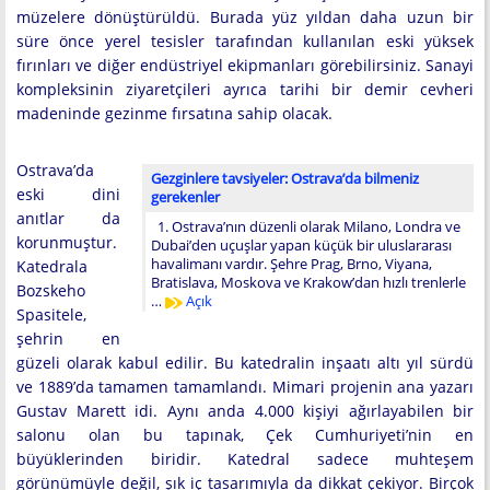
müzelere dönüştürüldü. Burada yüz yıldan daha uzun bir
süre önce yerel tesisler tarafından kullanılan eski yüksek
fırınları ve diğer endüstriyel ekipmanları görebilirsiniz. Sanayi
kompleksinin ziyaretçileri ayrıca tarihi bir demir cevheri
madeninde gezinme fırsatına sahip olacak.
Ostrava’da
Gezginlere tavsiyeler: Ostrava’da bilmeniz
eski dini
gerekenler
anıtlar da
1. Ostrava’nın düzenli olarak Milano, Londra ve
korunmuştur.
Dubai’den uçuşlar yapan küçük bir uluslararası
havalimanı vardır. Şehre Prag, Brno, Viyana,
Katedrala
Bratislava, Moskova ve Krakow’dan hızlı trenlerle
Bozskeho
…
Açık
Spasitele,
şehrin en
güzeli olarak kabul edilir. Bu katedralin inşaatı altı yıl sürdü
ve 1889’da tamamen tamamlandı. Mimari projenin ana yazarı
Gustav Marett idi. Aynı anda 4.000 kişiyi ağırlayabilen bir
salonu olan bu tapınak, Çek Cumhuriyeti’nin en
büyüklerinden biridir. Katedral sadece muhteşem
görünümüyle değil, şık iç tasarımıyla da dikkat çekiyor. Birçok