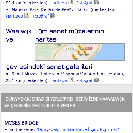
55.4 km (merkezden).
Haritada
Fotoğraf
♥ National Park 'De Groote Peel' , 64.6 km (merkezden).
Haritada
Fotoğraf
Waalwijk
Tüm sanat müzelerinin
ve
haritası
çevresindeki sanat galerileri
♥ Sanat Müzesi 'Hofje van Mevrouw Van Aerden' Leerdam,
23.1 km (merkezden).
Haritada
Fotoğraf
'DÜNYADAKI SIRADIŞI YERLER' REHBERIMIZDEN WAALWIJK
VE ÇEVRESINDEKI TURISTIK YERLER
MOSES BRIDGE
From the series
“Dünyadaki En Sıradışı ve İlginç Köprüler”