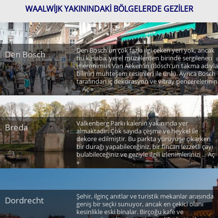
WAALWIJK YAKININDAKI BÖLGELERDE GEZILER
Den Bosch'un çok fazla ilgi çeken yeri yok, ancak
Den Bosch
bu kasaba, yerel müzelerden birinde sergilenen
Hieronimus Van Aeken'in (Bosch'un takma adıyla
bilinir) muhteşem resimleri ile ünlü. Ayrıca Bosch
tarafından iç dekorasyon ve vitray pencerelerinin
... Aç »
Valkenberg Parkı kalenin yakınında yer
Breda
almaktadır. Çok sayıda çeşme ve heykel ile
dekore edilmiştir. Bu parkta yürüyüşe çıkarken
bir durağı yapabileceğiniz, bir fincan lezzetli çayı
bulabileceğiniz ve geziyle ilgili izlenimlerinizi ... Aç
»
Şehir, ilginç anıtlar ve turistik mekanlar arasında
Dordrecht
geniş bir seçki sunuyor, ancak en çekici olanı
kesinlikle eski binalar. Birçoğu kafe ve