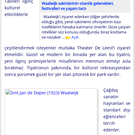
Tatilleri ilginç
Waalwijk sakinlerinin otantik gelenekleri,
kültürel
festivalleri ve yaşam tarzı
etkinliklerle
Waalwijk’i ziyaret ederken (diğer şehirlerde
olduğu gibi), yerel sakinlerin zihniyetinin bazı
özelliklerini hesaba katmanız önerilir. Göze çarpan
nitelikler söz konusu olduğunda, biraz kısıtlama
ve nezaket …
Açık
çeşitlendirmek isteyenler mutlaka Theater De Leest’i ziyaret
etmelidir. Güzel ve modern bir binada yer alan bu tiyatro,
yeni ilginç prömiyerlerle misafirlerini memnun etmeyi asla
bırakmaz. Tiyatronun yakınında, bir kültürel rekreasyondan
sonra yürümek güzel bir yer olan pitoresk bir park vardır.
Çağdaş
sanatın
hayranları ve
standart dışı
eğlenceleri
tercih
edenler,