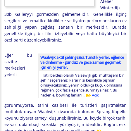
Atelier
Winterdijk
30b Gallery’yi görmezden gelmemelidir. Genellikle ilginç
sergilere ve tematik etkinliklere ve tiyatro performanslarına ev
sahipliği yapan çağdaş sanatın bir merkezidir. Burada
genellikle ilginç bir film izleyebilir veya hatta büyüleyici bir
özel parti düzenleyebilirsiniz.
Eğer bu
Waalwijk aktif şehir gezisi. Turistik yerler, eğlence
cazibe
ve dinlenme - gündüz ve gece zaman geçirmek
için en iyi yerler.
merkezleri
yeterli
Tatil beldesi olarak Valaewijk gibi muhteşem bir
şehir seçerseniz, kararınızı kesinlikle pişman
olmayacaksınız. Şehrin oldukça küçük olmasına
rağmen, çok fazla eğlence sunmaya hazır. Bu
nedenle, bowling fanları …
Açık
görünmüyorsa, tarihi cazibesi ile turistleri şaşırtmaktan
mutluluk duyan Waalwijk civarında bulunan Sprang-Kapelle
köyünü ziyaret etmeyi düşünebilirsiniz. Bu köyde birçok tarihi
ev var, dolambaçlı sokaklar yürüyüş için idealdir. Bugün, eski
bina evin bazı harika restoranlar ve dükkanlar.