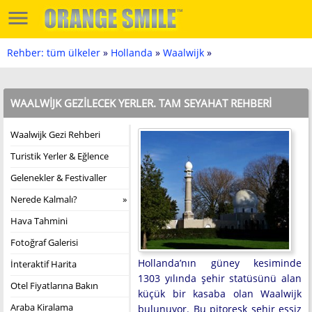
Rehber: tüm ülkeler
»
Hollanda
»
Waalwijk
»
WAALWIJK GEZILECEK YERLER. TAM SEYAHAT REHBERI
Waalwijk Gezi Rehberi
Turistik Yerler & Eğlence
Gelenekler & Festivaller
Nerede Kalmalı?
Hava Tahmini
Fotoğraf Galerisi
Hollanda’nın güney kesiminde
İnteraktif Harita
1303 yılında şehir statüsünü alan
Otel Fiyatlarına Bakın
küçük bir kasaba olan Waalwijk
Araba Kiralama
bulunuyor. Bu pitoresk şehir eşsiz