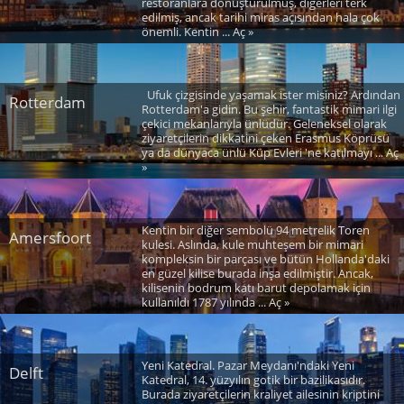
restoranlara dönüştürülmüş, diğerleri terk
edilmiş, ancak tarihi miras açısından hala çok
önemli. Kentin ... Aç »
Ufuk çizgisinde yaşamak ister misiniz? Ardından
Rotterdam
Rotterdam'a gidin. Bu şehir, fantastik mimari ilgi
çekici mekanlarıyla ünlüdür. Geleneksel olarak
ziyaretçilerin dikkatini çeken Erasmus Köprüsü
ya da dünyaca ünlü Küp Evleri 'ne katılmayı ... Aç
»
Kentin bir diğer sembolü 94 metrelik Toren
Amersfoort
kulesi. Aslında, kule muhteşem bir mimari
kompleksin bir parçası ve bütün Hollanda'daki
en güzel kilise burada inşa edilmiştir. Ancak,
kilisenin bodrum katı barut depolamak için
kullanıldı 1787 yılında ... Aç »
Yeni Katedral. Pazar Meydanı'ndaki Yeni
Delft
Katedral, 14. yüzyılın gotik bir bazilikasıdır.
Burada ziyaretçilerin kraliyet ailesinin kriptini