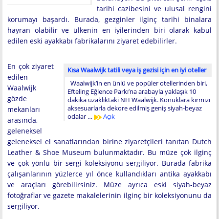
tarihi cazibesini ve ulusal rengini
korumayı başardı. Burada, gezginler ilginç tarihi binalara
hayran olabilir ve ülkenin en iyilerinden biri olarak kabul
edilen eski ayakkabı fabrikalarını ziyaret edebilirler.
En çok ziyaret
Kısa Waalwijk tatili veya iş gezisi için en iyi oteller
edilen
Waalwijk’in en ünlü ve popüler otellerinden biri,
Waalwijk
Efteling Eğlence Parkı’na arabayla yaklaşık 10
gözde
dakika uzaklıktaki NH Waalwijk. Konuklara kırmızı
aksesuarlarla dekore edilmiş geniş siyah-beyaz
mekanları
odalar …
Açık
arasında,
geleneksel
geleneksel el sanatlarından birine ziyaretçileri tanıtan Dutch
Leather & Shoe Museum bulunmaktadır. Bu müze çok ilginç
ve çok yönlü bir sergi koleksiyonu sergiliyor. Burada fabrika
çalışanlarının yüzlerce yıl önce kullandıkları antika ayakkabı
ve araçları görebilirsiniz. Müze ayrıca eski siyah-beyaz
fotoğraflar ve gazete makalelerinin ilginç bir koleksiyonunu da
sergiliyor.