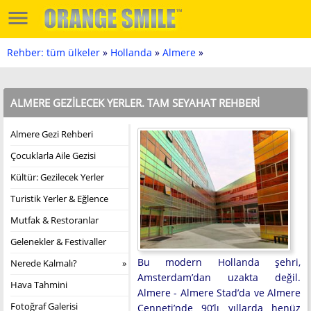
Rehber: tüm ülkeler
»
Hollanda
»
Almere
»
ALMERE GEZILECEK YERLER. TAM SEYAHAT REHBERI
Almere Gezi Rehberi
Çocuklarla Aile Gezisi
Kültür: Gezilecek Yerler
Turistik Yerler & Eğlence
Mutfak & Restoranlar
Gelenekler & Festivaller
Bu modern Hollanda şehri,
Nerede Kalmalı?
Amsterdam’dan uzakta değil.
Hava Tahmini
Almere - Almere Stad’da ve Almere
Fotoğraf Galerisi
Cenneti’nde 90’lı yıllarda henüz