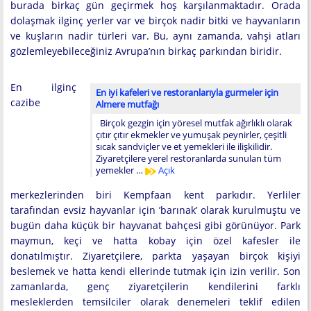
burada birkaç gün geçirmek hoş karşılanmaktadır. Orada
dolaşmak ilginç yerler var ve birçok nadir bitki ve hayvanların
ve kuşların nadir türleri var. Bu, aynı zamanda, vahşi atları
gözlemleyebileceğiniz Avrupa’nın birkaç parkından biridir.
En ilginç
En iyi kafeleri ve restoranlarıyla gurmeler için
cazibe
Almere mutfağı
Birçok gezgin için yöresel mutfak ağırlıklı olarak
çıtır çıtır ekmekler ve yumuşak peynirler, çeşitli
sıcak sandviçler ve et yemekleri ile ilişkilidir.
Ziyaretçilere yerel restoranlarda sunulan tüm
yemekler …
Açık
merkezlerinden biri Kempfaan kent parkıdır. Yerliler
tarafından evsiz hayvanlar için ’barınak’ olarak kurulmuştu ve
bugün daha küçük bir hayvanat bahçesi gibi görünüyor. Park
maymun, keçi ve hatta kobay için özel kafesler ile
donatılmıştır. Ziyaretçilere, parkta yaşayan birçok kişiyi
beslemek ve hatta kendi ellerinde tutmak için izin verilir. Son
zamanlarda, genç ziyaretçilerin kendilerini farklı
mesleklerden temsilciler olarak denemeleri teklif edilen