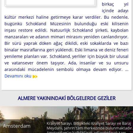
birkaç yıl
içinde adayı
kültür merkezi haline getirmeye karar verdiler. Bu nedenle,
bugünkü Schokland Müzesinin bulunduğu eski kilisenin
inşası restore edildi. Natuurlijk Schokland şirketi, kaybolan
manzaraları ve adanın mimari mirasını yeniden canlandırıyor.
Bir sürü yaprak döken ağaç dikildi, eski sokaklarda ve bazı
binalar masraflarına geri yüklendi. Eski limana ve deniz feneri
yenileme planları var. Schokland, yerliler için büyük bir ulusal
ve vatansever önem taşıyor. Ada, insanlar ve su unsuru
arasındaki mücadelenin sembolü olmaya devam ediyor. …
Devamını oku
ALMERE YAKININDAKI BÖLGELERDE GEZILER
Kraliyet Sarayı. Bitişikteki Kraliyet Sarayı ve Baraj
Amsterdam
Meydanı, şehrin tam merkezinde bulunmaktadır.
Amsterdam'ın kalbi olarak adlandırılacak tam