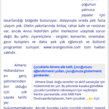
çoğunun
yalnızca
yayalar için
tasarlandığı bölgede bulunuyor, dolayısıyla orada pek fazla
ulaşım yok. Otelin yakınlarında birkaç rahat kafe ve restoran
var, ancak Anno Hotel’den şehir merkezine ulaşmak sorun
değil. Bu şehir, ziyaretçilere - sergiler, konserler, sinemalar,
gece kulüpleri ve daha pek çok eğlenceli ve kültürel
programlar sunuyor. www.orangesmile.com tüm hakları
saklıdır.
Almere,
Çocuklarla Almere aile tatili. Çocuğunuzu
Hollanda’nın
eğlendirmenin yolları, çocuğunuza göstermeniz
gerekenler.
en genç
şehirlerinden
Almere-Stad, doğa severler ve aktif sanatçılar için
mükemmel bir yer. Bu pitoresk kasaba genellikle
biri olduğu
çocuklu turistlerin rekreasyon için seçilmiştir.
için çok
Kentin çevresinde, ünlü Milli Park
sayıda tarihi
Oostvaardersplassen, hem çocuklar …
Açık
yer
bulunmamaktadır. Ancak, burada cazip turistik siteleri ziyaret