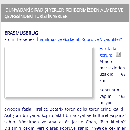
'DÜNYADAKI SIRADIŞI YERLER' REHBERIMIZDEN ALMERE VE
ÇEVRESINDEKI TURISTIK YERLER
ERASMUSBRUG
From the series
“İnanılmaz ve Görkemli Köprü ve Viyadükler”
Haritada
görün:
Almere
merkezinden
uzaklık - 68
km.
Köprünün
yapımı 163
milyon
avrodan fazla. Kraliçe Beatrix tören açılış törenlerine katıldı.
Açılıştan bu yana, köprü 'aktif bir sosyal ve kültürel yaşama'
sahip. Yönetmen ve ana aktör Jackie Chan, 'Ben kimim?'
Dizisinin çekim yeri olarak köprüye sahip. 1998'de çekimler