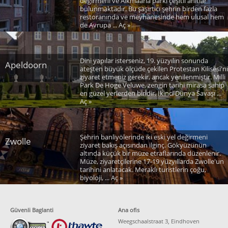
değirmeni ve Alkmaaria parkı çeşitli anıtlar
bulunmaktadır. Bu şaşırtıcı şehrin birden fazla
restoranında ve meyhanesinde hem ulusal hem
de Avrupa ... Aç »
Dini yapılar isterseniz, 19. yüzyılın sonunda
Apeldoorn
ateşten büyük ölçüde çekilen Protestan Kilisesi'ni
ziyaret etmeniz gerekir, ancak yenilenmiştir. Milli
Park De Hoge Veluwe, zengin tarihi mirasa sahip
en güzel yerlerden biridir. İkinci Dünya Savaşı ...
Aç »
Şehrin banliyölerinde iki eski yel değirmeni
Zwolle
ziyaret bakış açısından ilginç. Gökyüzünün
altında küçük bir müze etraflarında düzenlenir.
Müze, ziyaretçilerine 17-19 yüzyıllarda Zwolle'un
tarihini anlatacak. Meraklı turistlerin çoğu,
biyoloji, ... Aç »
Güvenli Baglanti
Ana ofis
Weegschaalstraat 3, Eindhoven