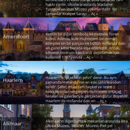
hakkı vardır. Uluslararası ünlü Madame
Tussaud'un Wax Müzesi yakınlardadır. Bir
zamanlar Kraliyet Sarayı ... Aç »
Kentin bir diğer sembolü 94 metrelik Toren
Amersfoort
kulesi. Aslında, kule muhteşem bir mimari
kompleksin bir parçası ve bütün Hollanda'daki
en güzel kilise burada inşa edilmiştir. Ancak,
kilisenin bodrum katı barut depolamak için
kullanıldı 1787 yılında ... Aç »
Haarlem'e “çiçeklerin şehri” denir. Bu aynı
Haarlem
zamanda Hollanda'nın en eski şehirlerinden
biridir. Şehir, muazzam heykel ve resim
koleksiyonları sergileyen muhteşem ortaçağ
binaları ve galerileriyle gerçekten gurur duyabilir.
Haarlem'de Hollanda'daki en ... Aç »
Alkmaar'ın diğer turistik mekanları arasında Bira
Alkmaar
Ulusal Müzesi, 'Beatles' Müzesi, Piet yel