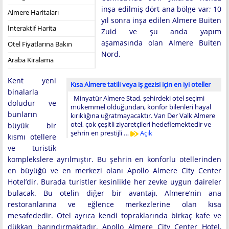
inşa edilmiş dört ana bölge var; 10
Almere Haritaları
yıl sonra inşa edilen Almere Buiten
İnteraktif Harita
Zuid ve şu anda yapım
aşamasında olan Almere Buiten
Otel Fiyatlarına Bakın
Nord.
Araba Kiralama
Kent yeni
Kısa Almere tatili veya iş gezisi için en iyi oteller
binalarla
Minyatür Almere Stad, şehirdeki otel seçimi
doludur ve
mükemmel olduğundan, konfor bilenleri hayal
bunların
kırıklığına uğratmayacaktır. Van Der Valk Almere
otel, çok çeşitli ziyaretçileri hedeflemektedir ve
büyük bir
şehrin en prestijli …
Açık
kısmı otellere
ve turistik
komplekslere ayrılmıştır. Bu şehrin en konforlu otellerinden
en büyüğü ve en merkezi olanı Apollo Almere City Center
Hotel’dir. Burada turistler kesinlikle her zevke uygun daireler
bulacak. Bu otelin diğer bir avantajı, Almere’nin ana
restoranlarına ve eğlence merkezlerine olan kısa
mesafededir. Otel ayrıca kendi topraklarında birkaç kafe ve
dükkan barındırmaktadır. Apollo Almere City Center Hotel,