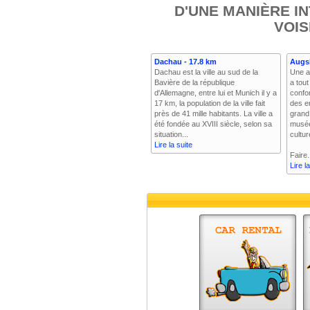
D'UNE MANIÈRE I
VOIS
Dachau - 17.8 km
Augs
Dachau est la ville au sud de la
Une an
Bavière de la république
a tout
d'Allemagne, entre lui et Munich il y a
confo
17 km, la population de la ville fait
des e
près de 41 mille habitants. La ville a
grand
été fondée au XVIII siècle, selon sa
musée
situation...
cultur
Lire la suite
Faire.
Lire l