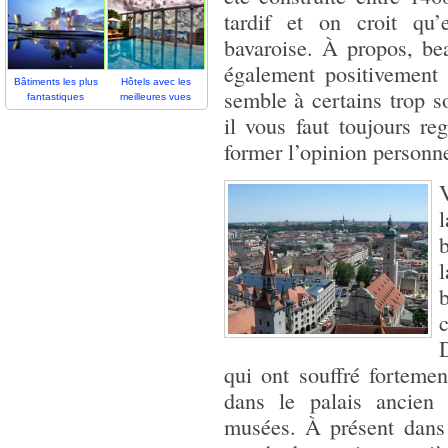
tardif et on croit qu’
bavaroise. À propos, be
également positivement 
Bâtiments les plus
Hôtels avec les
semble à certains trop 
fantastiques
meilleures vues
il vous faut toujours r
former l’opinion personne
V
b
l
b
c
qui ont souffré forteme
dans le palais ancien 
musées. À présent dans l