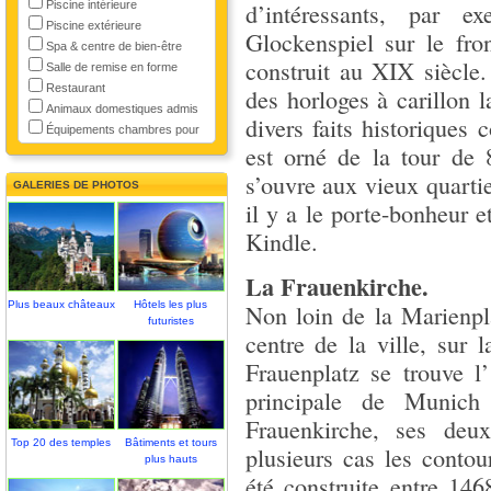
Piscine intérieure
d’intéressants, par e
Piscine extérieure
Glockenspiel sur le fro
Spa & centre de bien-être
construit au XIX siècle
Salle de remise en forme
Restaurant
des horloges à carillon 
Animaux domestiques admis
divers faits historiques
Équipements chambres pour
est orné de la tour de
s’ouvre aux vieux quarti
GALERIES DE PHOTOS
il y a le porte-bonheur e
Kindle.
La Frauenkirche.
Plus beaux châteaux
Hôtels les plus
Non loin de la Marienpl
futuristes
centre de la ville, sur l
Frauenplatz se trouve l’
principale de Munic
Frauenkirche, ses deu
Top 20 des temples
Bâtiments et tours
plusieurs cas les conto
plus hauts
été construite entre 14