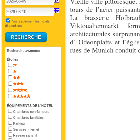
Vieille ville pittoresque,
tours de l’acier puissa
La brasserie Hofbrä
Voir seulement les hôtels
Viktoualienmarkt fo
disponibles
architecturales surprena
d’ Odeonplatts et l’égli
rues de Munich conduit d
Recherche avancée:
Étoiles
ÉQUIPEMENTS DE L'HÔTEL
Chambres non-fumeurs
Chambres familiales
Parking
Services Internet
Réseau sans fil