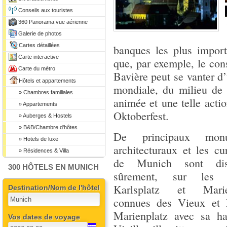
Conseils aux touristes
360 Panorama vue aérienne
Galerie de photos
Cartes détaillées
banques les plus importa
Carte interactive
que, par exemple, le co
Carte du métro
Bavière peut se vanter d’
Hôtels et appartements
mondiale, du milieu de 
» Chambres familiales
animée et une telle act
» Appartements
Oktoberfest.
» Auberges & Hostels
» B&B/Chambre d'hôtes
De principaux monu
» Hotels de luxe
architecturaux et les cur
» Résidences & Villa
de Munich sont dis
300 HÔTELS EN MUNICH
sûrement, sur les 
Karlsplatz et Marie
Destination/Nom de l'hôtel
connues des Vieux et 
Marienplatz avec sa ha
Vos dates de voyage