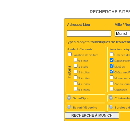
RECHERCHE SITES
Adresse/ Lieu
Ville / Ré
Types d'objets touristiques se trouvent
Hotels & Car rental
Lieux touristiq
Location de voiture
Galeries d'a
0 étoile
Églises/Te
1 étoile
Musées
2 étoiles
Châteaux/P
3 étoiles
Monuments
4 étoiles
Zones touri
5 étoiles
Curiosités
Santé/Sport
Cuisine/Ar
Beauté/Médecine
Services d