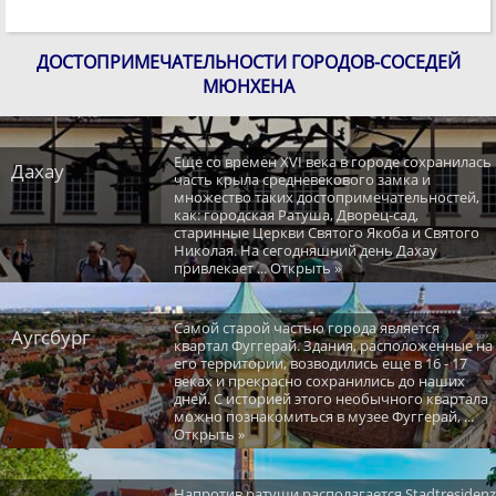
ДОСТОПРИМЕЧАТЕЛЬНОСТИ ГОРОДОВ-СОСЕДЕЙ
МЮНХЕНА
Еще со времен XVI века в городе сохранилась
Дахау
часть крыла средневекового замка и
множество таких достопримечательностей,
как: городская Ратуша, Дворец-сад,
старинные Церкви Святого Якоба и Святого
Николая. На сегодняшний день Дахау
привлекает ... Открыть »
Самой старой частью города является
Аугсбург
квартал Фуггерай. Здания, расположенные на
его территории, возводились еще в 16 - 17
веках и прекрасно сохранились до наших
дней. С историей этого необычного квартала
можно познакомиться в музее Фуггерай, ...
Открыть »
Напротив ратуши располагается Stadtresidenz