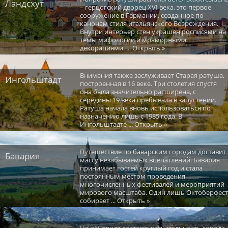
Ландсхут
– герцогский дворец XVI века, это первое
сооружение в Германии, созданное по
канонам стиля итальянского Возрождения.
Внутри интерьер стен украшен росписями на
темы мифологии и мраморными
декорациями. ... Открыть »
Внимания также заслуживает Старая ратуша,
Ингольштадт
построенная в 16 веке. Три столетия спустя
она была значительно расширена, с
середины 19 века пребывала в запустении.
Ратуша начала вновь использоваться по
назначению лишь с 1985 года. В
Ингольштадте ... Открыть »
Путешествие по баварским городам доставит
Бавария
массу незабываемых впечатлений. Бавария
принимает гостей круглый год и стала
постоянным местом проведения
многочисленных фестивалей и мероприятий
мирового масштаба. Один лишь Октоберфест
собирает ... Открыть »