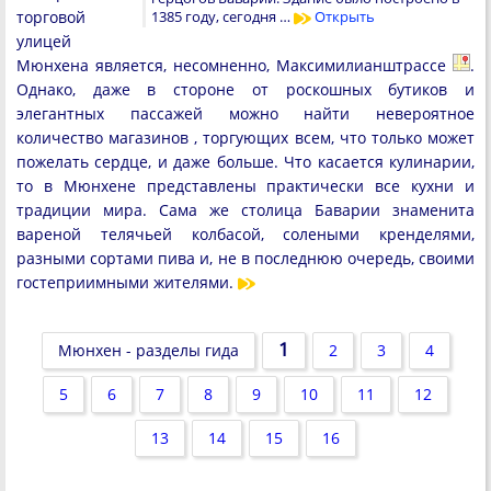
торговой
1385 году, сегодня …
Открыть
улицей
Мюнхена является, несомненно, Максимилианштрассе
.
Однако, даже в стороне от роскошных бутиков и
элегантных пассажей можно найти невероятное
количество магазинов , торгующих всем, что только может
пожелать сердце, и даже больше. Что касается кулинарии,
то в Мюнхене представлены практически все кухни и
традиции мира. Сама же столица Баварии знаменита
вареной телячьей колбасой, солеными кренделями,
разными сортами пива и, не в последнюю очередь, своими
гостеприимными жителями.
1
Мюнхен - разделы гида
2
3
4
5
6
7
8
9
10
11
12
13
14
15
16