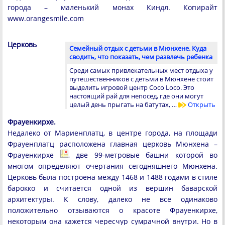
города – маленький монах Киндл. Копирайт
www.orangesmile.com
Церковь
Семейный отдых с детьми в Мюнхене. Куда
сводить, что показать, чем развлечь ребенка
Среди самых привлекательных мест отдыха у
путешественников с детьми в Мюнхене стоит
выделить игровой центр Coco Loco. Это
настоящий рай для непосед, где они могут
целый день прыгать на батутах, …
Открыть
Фрауенкирхе.
Недалеко от Мариенплатц, в центре города, на площади
Фрауенплатц расположена главная церковь Мюнхена –
Фрауенкирхе
, две 99-метровые башни которой во
многом определяют очертания сегодняшнего Мюнхена.
Церковь была построена между 1468 и 1488 годами в стиле
барокко и считается одной из вершин баварской
архитектуры. К слову, далеко не все одинаково
положительно отзываются о красоте Фрауенкирхе,
некоторым она кажется чересчур сумрачной внутри. Но в