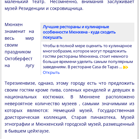
маленький театр. Несомненно, внимания заслуживает
музей Резиденции и сокровищница.
Мюнхен
Лучшие рестораны и кулинарные
знаменит на
особенности Мюнхена - куда сходить
покушать
весь мир
своим
Чтобы в полной мере оценить то кулинарное
многообразие, которое могут предложить
праздником
гостям рестораны Мюнхена, стоит немного
Октоберфест
больше времени уделить самым популярным
на лугу
заведениям. В ресторане Casa de Tapas …
Открыть
Терезиенвизе, однако, этому городу есть что предложить
своим гостям кроме пива, соленых кренделей и девушек в
национальных костюмах. В Мюнхене расположено
невероятное количество музеев , самыми значимыми из
которых являются: Немецкий музей, Государственная
доисторическая коллекция, Старая пинакотека, Музей
этнографии и Мюнхенский городской музей, размещенный
в бывшем цейхгаузе.