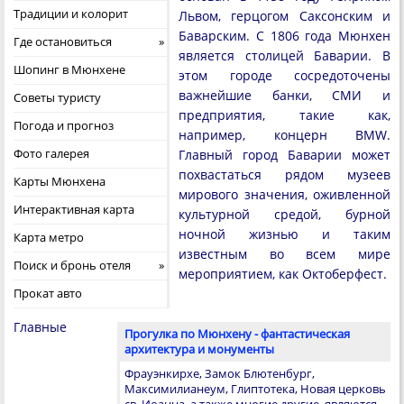
Традиции и колорит
Львом, герцогом Саксонским и
Баварским. С 1806 года Мюнхен
Где остановиться
является столицей Баварии. В
Шопинг в Мюнхене
этом городе сосредоточены
важнейшие банки, СМИ и
Советы туристу
предприятия, такие как,
Погода и прогноз
например, концерн BMW.
Фото галерея
Главный город Баварии может
похвастаться рядом музеев
Карты Мюнхена
мирового значения, оживленной
Интерактивная карта
культурной средой, бурной
ночной жизнью и таким
Карта метро
известным во всем мире
Поиск и бронь отеля
мероприятием, как Октоберфест.
Прокат авто
Главные
Прогулка по Мюнхену - фантастическая
архитектура и монументы
Фрауэнкирхе, Замок Блютенбург,
Максимилианеум, Глиптотека, Новая церковь