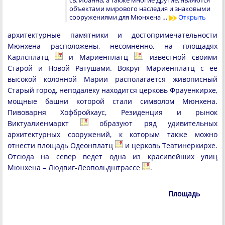
св. Иоанна, а также многие другие, являются
объектами мирового наследия и знаковыми
сооружениями для Мюнхена …
Открыть
архитектурные памятники и достопримечательности
Мюнхена расположены, несомненно, на площадях
Карлсплатц
и Мариенплатц
, известной своими
Старой и Новой Ратушами. Вокруг Мариенплатц с ее
высокой колонной Марии располагается живописный
Старый город, неподалеку находится церковь Фрауенкирхе,
мощные башни которой стали символом Мюнхена.
Пивоварня Хофбройхаус, Резиденция и рынок
Виктуалиенмаркт
образуют ряд удивительных
архитектурных сооружений, к которым также можно
отнести площадь Одеонплатц
и церковь Театинеркирхе.
Отсюда на север ведет одна из красивейших улиц
Мюнхена – Людвиг-Леопольдштрассе
.
Площадь