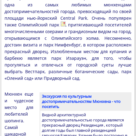
одна из самых любимых мюнхенцами
достопримечательностей города, превосходящий по своей
площади нью-йоркский Central Park. Очень популярен
также Олимпийский парк
, притягивающий посетителей
многочисленными озерами и грандиозным видом на город,
открывающимся с Олимпийского холма. Несомненно,
достоин визита и парк Нимфенбург, в котором расположен
прекрасный дворец. Излюбленным местом для купания и
барбекю является парк Изарауэн, для того, чтобы
прогуляться и отвлечься от городской суеты лучше
выбрать Вестпарк, различные ботанические сады, парк
«Олений сад» или Придворный сад.
Мюнхен еще
Экскурсия по культурным
и чудесное
достопримечательностям Мюнхена - что
посетить
место для
любителей
Видной архитектурной
достопримечательностью города является
шопинга.
прекрасный дворец Резиденция , который
Самой
долгие годы был главной резиденцией
шикарной
герцогов Баварии. Здание было построено в