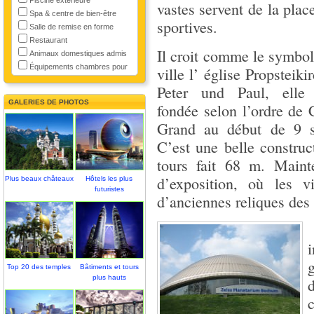
vastes servent de la plac
Spa & centre de bien-être
sportives.
Salle de remise en forme
Restaurant
Il croit comme le symbol
Animaux domestiques admis
Équipements chambres pour
ville l’ église Propsteiki
Peter und Paul, elle
GALERIES DE PHOTOS
fondée selon l’ordre de 
Grand au début de 9 si
C’est une belle construc
tours fait 68 m. Mainte
d’exposition, où les v
Plus beaux châteaux
Hôtels les plus
futuristes
d’anciennes reliques des 
Top 20 des temples
Bâtiments et tours
plus hauts