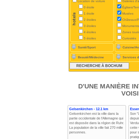
Location de voiture
Galeries d'a
0 étoile
Églises/Te
1 étoile
Musées
2 étoiles
Châteaux/P
3 étoiles
Monuments
4 étoiles
Zones touri
5 étoiles
Curiosités
Santé/Sport
Cuisine/Ar
Beauté/Médecine
Services d
D'UNE MANIÈRE I
VOIS
Gelsenkirchen - 12.1 km
Essen
Gelsenkirchen est la ville dans la
Son "
partie occidentale de l'Allemagne qui
depuis
est disposée dans la région de Ruhr.
Verdu
La population de la ville fait 270 mille
cette 
personnes.
pour 
prati