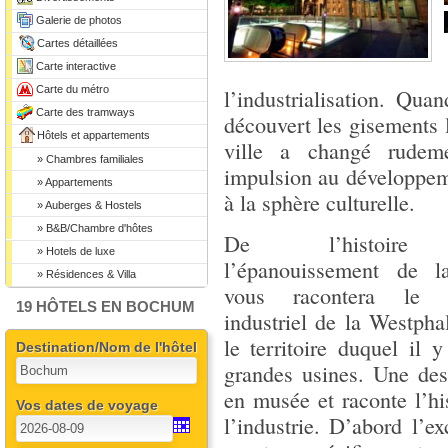
Galerie de photos
Cartes détaillées
Carte interactive
Carte du métro
l’industrialisation. Qu
Carte des tramways
découvert les gisements l
Hôtels et appartements
ville a changé rudem
» Chambres familiales
impulsion au développeme
» Appartements
à la sphère culturelle.
» Auberges & Hostels
» B&B/Chambre d'hôtes
De l’histoir
» Hotels de luxe
l’épanouissement de la
» Résidences & Villa
vous racontera le 
19 HÔTELS EN BOCHUM
industriel de la Westphal
le territoire duquel il y
Destination/Nom de l'hôtel
grandes usines. Une des
en musée et raconte l’h
Vos dates de voyage
l’industrie. D’abord l’e