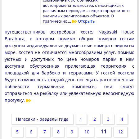
достопримечательностей, относящихся к
различным периодам, а еще в городе много
значимых религиозных объектов. О
трагических …
Открыть
путешественников востребован хостел Nagasaki House
Burabura, в котором помимо общих номеров гостям
доступны индивидуальные двухместные номера с видом на
море. Хостел не отличается многообразием услуг, помимо
уютных и доступных по цене номеров парам в нем
доступна обустроенная прилегающая территория с
площадкой для барбекю и террасами. У гостей хостела
будет возможность каждый день посещать расположенные
поблизости термальные комплексы, они смогут
отправиться на рыбалку или увлекательную велосипедную
прогулку.
Нагасаки - разделы гида
1
2
3
4
11
5
6
7
8
9
10
12