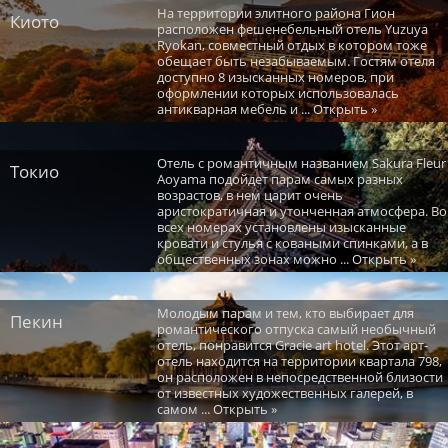
На территории элитного района Гион
Киото
расположен фешенебельный отель Yuzuya
Ryokan, совместный отдых в котором тоже
обещает быть незабываемым. Гостям отеля
доступно 8 изысканных номеров, при
оформлении которых использовалась
антикварная мебель и ... Открыть »
Отель с романтичным названием Sakura Fleur
Токио
Aoyama подойдет парам самых разных
возрастов, в нем царит очень
аристократичная и утонченная атмосфера. Во
всех номерах установлены изысканные
кровати и стулья с коваными спинками, а в
общественных зонах можно ... Открыть »
Молодым парам и тем, кто выбирает для
Пекин
романтического отпуска самый необычный
отель, понравится Gracie art hotel. Этот арт-
отель находится на территории квартала 798,
он расположен в непосредственной близости
от известных художественных галерей, в
самом ... Открыть »