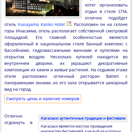
хотят организовать
отдых в стиле СПА,
отлично подойдет
отель
Inasayama Kanko Hotel
. Расположен он на склоне
горы Инасаяма, отель располагает собственной смотровой
площадкой. Его главной особенностью является
оформленный в национальном стиле банный комплекс с
бассейнами, гидромассажными ваннами и купелями на
открытом воздухе. Несколько купелей находится во
внутреннем дворике, их украшают декоративные
композиции из камня и живые растения. На седьмом этаже
отеля расположен отличный ресторан Batten с
панорамными окнами, из его зала открывается шикарный
вид на город.
Cмотреть цены и наличие номеров
Отлично
Нагасаки: аутентичные традиции и фестивали
отдохнуть в
Нагасаки является местом проведения
множества фестивалей, каждый из которых