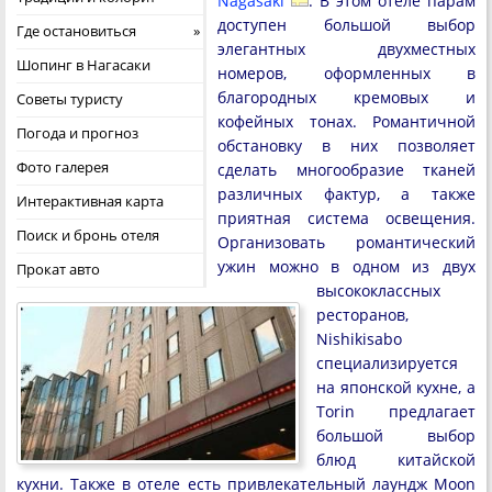
Nagasaki
. В этом отеле парам
доступен большой выбор
Где остановиться
элегантных двухместных
Шопинг в Нагасаки
номеров, оформленных в
благородных кремовых и
Советы туристу
кофейных тонах. Романтичной
Погода и прогноз
обстановку в них позволяет
Фото галерея
сделать многообразие тканей
различных фактур, а также
Интерактивная карта
приятная система освещения.
Поиск и бронь отеля
Организовать романтический
ужин можно в одном из двух
Прокат авто
высококлассных
ресторанов,
Nishikisabo
специализируется
на японской кухне, а
Torin предлагает
большой выбор
блюд китайской
кухни. Также в отеле есть привлекательный лаундж Moon