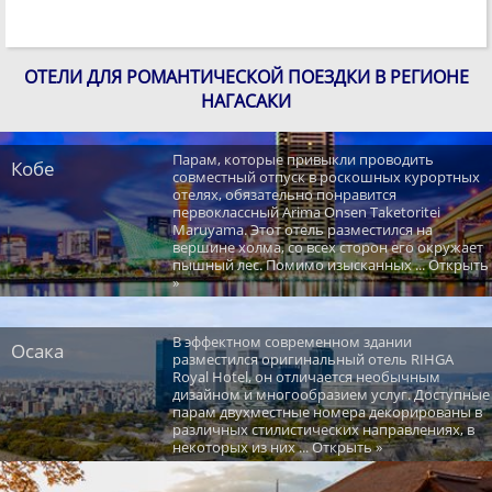
ОТЕЛИ ДЛЯ РОМАНТИЧЕСКОЙ ПОЕЗДКИ В РЕГИОНЕ
НАГАСАКИ
Парам, которые привыкли проводить
Кобе
совместный отпуск в роскошных курортных
отелях, обязательно понравится
первоклассный Arima Onsen Taketoritei
Maruyama. Этот отель разместился на
вершине холма, со всех сторон его окружает
пышный лес. Помимо изысканных ... Открыть
»
В эффектном современном здании
Осака
разместился оригинальный отель RIHGA
Royal Hotel, он отличается необычным
дизайном и многообразием услуг. Доступные
парам двухместные номера декорированы в
различных стилистических направлениях, в
некоторых из них ... Открыть »