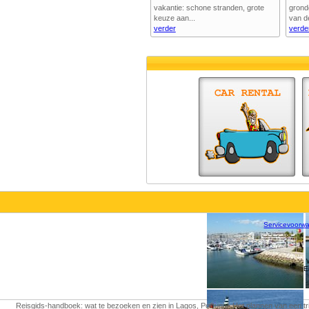
vakantie: schone stranden, grote
grond
keuze aan...
van de
verder
verde
Servicevoorw
E
Reisgids-handboek: wat te bezoeken en zien in Lagos, Portugal. Het plannen van een tri