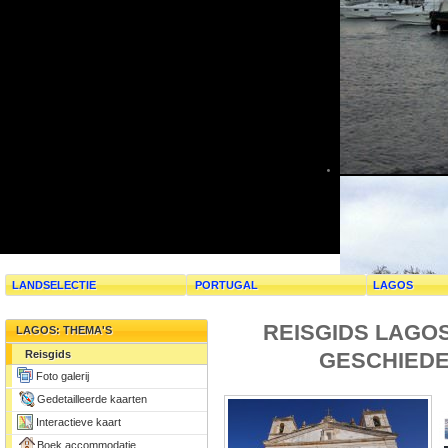
LANDSELECTIE
PORTUGAL
LAGOS
REISGIDS LAGO
LAGOS: THEMA'S
GESCHIEDE
Reisgids
Foto galerij
Gedetailleerde kaarten
Interactieve kaart
Boek accommodatie