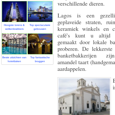
verschillende dieren.
Lagos is een gezell
geplaveide straten, ru
Hoogste torens &
Top spectaculaire
keramiek winkels en ca
wolkenkrabbers
gebouwen
café's kunt u altijd
gemaakt door lokale ba
proberen. De lekkerste
banketbakkerijen zij
Beste uitzichten van
Top fantastische
amandel taart (handgema
hoteldaken
bruggen
aardappelen.
i