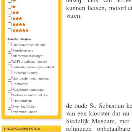
kunnen fietsen, motorfie
varen.
Hotelfaciliteiten
Luchthaven shuttle bus
Familiekamers
Internetvoorzieningen
Wi-Fi draadloos netwerk
Betaalde parkeergelegenheid
Rookvrije kamers
Voor gasten met handicap
Restaurant
Huisdieren toegestaan
Wellness-centrum of Spa
Fitnessruimte
de oude St. Sebastian k
Zwembad Buiten
van een klooster dat nu 
Zwembad Binnen
Stedelijk Museum, met t
religieuze onbetaalba
SPECTACULAIRE FOTO'S