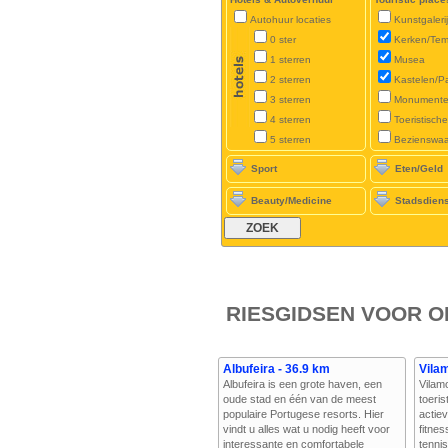
Autohuur locaties
Kunstgaleri
0 ster
Kerken/Tem
1 sterren
Musea
2 sterren
Kastelen/P
3 sterren
Monument
4 sterren
Toeristisch
5 sterren
Bezienswa
Sport
Eten/Geld
Beauty/Medicine
Stadsdien
RIESGIDSEN VOOR O
Albufeira - 36.9 km
Vila
Albufeira is een grote haven, een
Vilam
oude stad en één van de meest
toeris
populaire Portugese resorts. Hier
actiev
vindt u alles wat u nodig heeft voor
fitnes
interessante en comfortabele
tenni