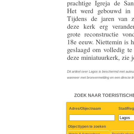
prachtige Igreja de San
Het werd gebouwd in 
Tijdens de jaren van zi
deze kerk erg verander
grote reconstructie von
18e eeuw. Niettemin is he
geslaagd om volledig t
deze miniatuurkerk, zie j
Dit artikel over Lagos is beschermd met auteu
wanneer met bronvermelding en een directe l
ZOEK NAAR TOERISTISCH
Adres/Objectnaam
Stad/Reg
Objecttypen te zoeken
Hotels & Autoverhuur
Touristic place