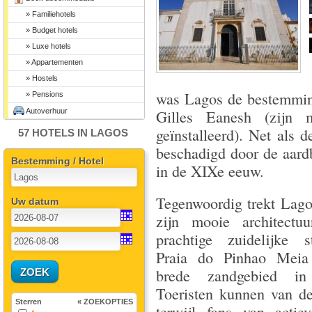
» Familiehotels
» Budget hotels
» Luxe hotels
» Appartementen
» Hostels
was Lagos de bestemming
» Pensions
Autoverhuur
Gilles Eanesh (zijn
geïnstalleerd). Net als 
57 HOTELS IN LAGOS
beschadigd door de aard
Bestemming / Hotel
in de XIXe eeuw.
Tegenwoordig trekt Lag
Uw datum
zijn mooie architectu
prachtige zuidelijke s
Praia do Pinhao Meia
brede zandgebied in
Toeristen kunnen van de
Sterren
« ZOEKOPTIES
terwijl fans van actie