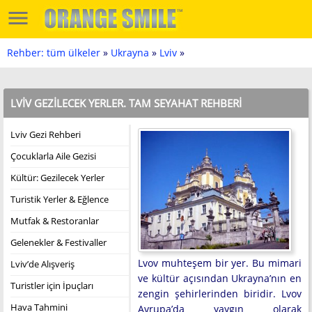
Rehber: tüm ülkeler
»
Ukrayna
»
Lviv
»
LVIV GEZILECEK YERLER. TAM SEYAHAT REHBERI
Lviv Gezi Rehberi
Çocuklarla Aile Gezisi
Kültür: Gezilecek Yerler
Turistik Yerler & Eğlence
Mutfak & Restoranlar
Gelenekler & Festivaller
Lvov muhteşem bir yer. Bu mimari
Lviv’de Alışveriş
ve kültür açısından Ukrayna’nın en
Turistler için İpuçları
zengin şehirlerinden biridir. Lvov
Hava Tahmini
Avrupa’da yaygın olarak