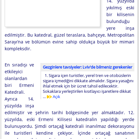
14. yüzyılda
yıkılmış eski
bir kilisenin
bulunduğu
yere inşa
edilmiştir. Bu katedral, güzel teraslara, bahçeye, Metropolitan
Sarayı’na ve bölümün evine sahip oldukça büyük bir mimari
kompleksdir.
En sıradışı ve
Gezginlere tavsiyeler: Lviv’de bilmeniz gerekenler
etkileyici
1. Sigara içen turistler, yerel tren ve otobüslerin
olanlardan
sigara içmediğini dikkate almalıdır. Sigara yasağını
biri Ermeni
ihlal etmek için bir ücret tahsil edilecektir.
Sokaklara yerleştirilen kısıtlayıcı işaretlere dikkat
Katedrali.
…
Açık
Ayrıca 14.
yüzyılda inşa
edilmiştir ve şehrin tarihi bölgesinde yer almaktadır. 12.
yüzyılda, eski Ermeni Kilisesi katedralin yapıldığı yerde
bulunuyordu. Şimdi ortaçağ katedrali inanılmaz dekorasyonu
ile turistleri kendine çekiyor. İçinde ortaçağ sanatının