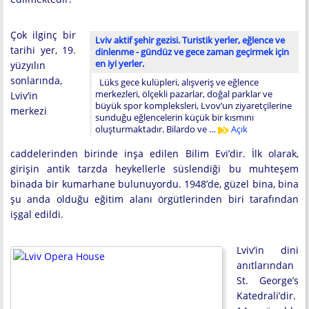
Çok ilginç bir
Lviv aktif şehir gezisi. Turistik yerler, eğlence ve
tarihi yer, 19.
dinlenme - gündüz ve gece zaman geçirmek için
en iyi yerler.
yüzyılın
sonlarında,
Lüks gece kulüpleri, alışveriş ve eğlence
merkezleri, ölçekli pazarlar, doğal parklar ve
Lviv’in
büyük spor kompleksleri, Lvov’un ziyaretçilerine
merkezi
sunduğu eğlencelerin küçük bir kısmını
oluşturmaktadır. Bilardo ve …
Açık
caddelerinden birinde inşa edilen Bilim Evi’dir. İlk olarak,
girişin antik tarzda heykellerle süslendiği bu muhteşem
binada bir kumarhane bulunuyordu. 1948’de, güzel bina, bina
şu anda olduğu eğitim alanı örgütlerinden biri tarafından
işgal edildi.
Lviv’in dini
anıtlarından
St. George’s
Katedrali’dir.