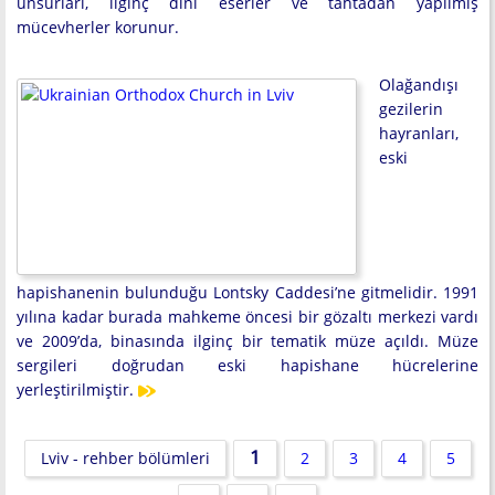
unsurları, ilginç dini eserler ve tahtadan yapılmış
mücevherler korunur.
Olağandışı
gezilerin
hayranları,
eski
hapishanenin bulunduğu Lontsky Caddesi’ne gitmelidir. 1991
yılına kadar burada mahkeme öncesi bir gözaltı merkezi vardı
ve 2009’da, binasında ilginç bir tematik müze açıldı. Müze
sergileri doğrudan eski hapishane hücrelerine
yerleştirilmiştir.
1
Lviv - rehber bölümleri
2
3
4
5