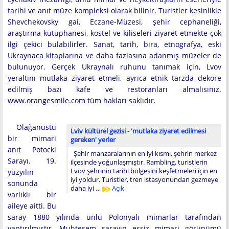
tarihi ve anıt müze kompleksi olarak bilinir. Turistler kesinlikle
Shevchekovsky gai, Eczane-Müzesi, şehir cephaneliği,
araştırma kütüphanesi, kostel ve kiliseleri ziyaret etmekte çok
ilgi çekici bulabilirler. Sanat, tarih, bira, etnografya, eski
Ukraynaca kitaplarına ve daha fazlasına adanmış müzeler de
bulunuyor. Gerçek Ukraynalı ruhunu tanımak için, Lvov
yeraltını mutlaka ziyaret etmeli, ayrıca etnik tarzda dekore
edilmiş bazı kafe ve restoranları almalısınız.
www.orangesmile.com tüm hakları saklıdır.
Olağanüstü
Lviv kültürel gezisi - 'mutlaka ziyaret edilmesi
bir mimari
gereken' yerler
anıt Potocki
Şehir manzaralarının en iyi kısmı, şehrin merkez
Sarayı. 19.
ilçesinde yoğunlaşmıştır. Rambling, turistlerin
Lvov şehrinin tarihi bölgesini keşfetmeleri için en
yüzyılın
iyi yoldur. Turistler, tren istasyonundan gezmeye
sonunda
daha iyi …
Açık
varlıklı bir
aileye aitti. Bu
saray 1880 yılında ünlü Polonyalı mimarlar tarafından
yaptırılmıştır. Muhteşem sarayın eşsiz mimari görünümü