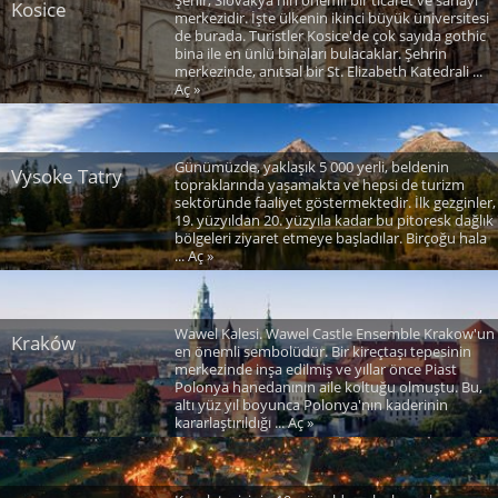
Şehir, Slovakya'nın önemli bir ticaret ve sanayi
Kosice
merkezidir. İşte ülkenin ikinci büyük üniversitesi
de burada. Turistler Kosice'de çok sayıda gothic
bina ile en ünlü binaları bulacaklar. Şehrin
merkezinde, anıtsal bir St. Elizabeth Katedrali ...
Aç »
Günümüzde, yaklaşık 5 000 yerli, beldenin
Vysoke Tatry
topraklarında yaşamakta ve hepsi de turizm
sektöründe faaliyet göstermektedir. İlk gezginler,
19. yüzyıldan 20. yüzyıla kadar bu pitoresk dağlık
bölgeleri ziyaret etmeye başladılar. Birçoğu hala
... Aç »
Wawel Kalesi. Wawel Castle Ensemble Krakow'un
Kraków
en önemli sembolüdür. Bir kireçtaşı tepesinin
merkezinde inşa edilmiş ve yıllar önce Piast
Polonya hanedanının aile koltuğu olmuştu. Bu,
altı yüz yıl boyunca Polonya'nın kaderinin
kararlaştırıldığı ... Aç »