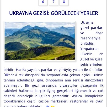
6
7
8
UKRAYNA GEZISI: GÖRÜLECEK YERLER
Ukrayna,
güzel parkları
ve doğa
rezervleriyle
ünlüdür.
Yevpatoria,
ülkenin en
güzel ve güzel
şehirlerinden
biridir. Harika yayalar, parklar ve yürüyüş yolları ile ünlüdür.
Ülkedeki tek dinopark da Yevpatoria'da çoktan açıldı. Birinin
tahmin edebileceği gibi, dinoparkın ana sergisi dinozorlara
adanmıştır. Bir gezi sırasında, ziyaretçiler gezegenin ilk
sakinleri hakkında birçok ilginç gerçekleri öğrenecek ve çok
değerli arkeolojik bulguları görecektir. Ayrıca, kompleksin
topraklarında çeşitli cazibe merkezleri, restoranlar ve oyun
alanları bulunmaktadır. …
Aç