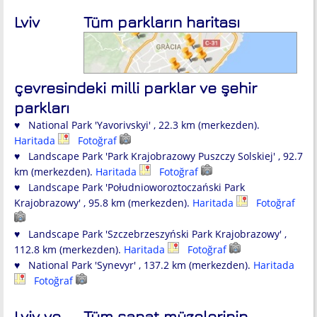
Lviv
Tüm parkların haritası
çevresindeki milli parklar ve şehir
parkları
♥ National Park 'Yavorivskyi' , 22.3 km (merkezden).
Haritada
Fotoğraf
♥ Landscape Park 'Park Krajobrazowy Puszczy Solskiej' , 92.7
km (merkezden).
Haritada
Fotoğraf
♥ Landscape Park 'Południoworoztoczański Park
Krajobrazowy' , 95.8 km (merkezden).
Haritada
Fotoğraf
♥ Landscape Park 'Szczebrzeszyński Park Krajobrazowy' ,
112.8 km (merkezden).
Haritada
Fotoğraf
♥ National Park 'Synevyr' , 137.2 km (merkezden).
Haritada
Fotoğraf
Lviv ve
Tüm sanat müzelerinin