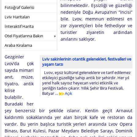
bilinmektedir. Eşsizliği ve güzelliği
Fotoğraf Galerisi
nedeniyle Doğu Avrupa’nın “incisi”
Lviv Haritaları
bile. Lvov, memnun edilmesi en
zor ziyaretçileri bile fethediyor ve
İnteraktif Harita
turistler ziyaretin ardından
Otel Fiyatlarına Bakın
anılarını saklıyor.
Araba Kiralama
Gezginler
Lviv sakinlerinin otantik gelenekleri, festivalleri ve
Lvov’da çok
yaşam tarzı
sayıda mimari
Lvov, eşsiz kültürel geleneklere ve tarif edilemez
anıt, müze,
etkileyici güzelliğe sahip antik bir şehirdir. Her yıl
yerel halk sayısız heyecan verici etkinlik ve
tiyatro, antik
şenliğin tadını çıkarır. Yıllık Şehir Bira Festivali,
kilise
Batyar …
Açık
bulabilir.
Buradaki her
şey benzersiz bir şekilde ıslanır. Kentin geçit Arnavut
kaldırımlı sokaklarında yer alan birçok kafe ve restoran da
vardır. Bu yerin başlıca turistik yerleri arasında Lvov Opera
Binası, Barut Kulesi, Pazar Meydanı Belediye Sarayı, Dominik