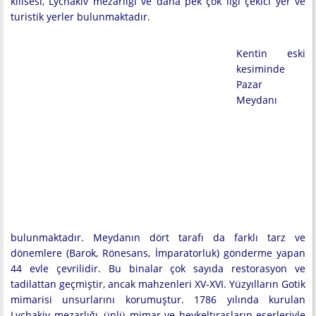
kilisesi, Lychakiv mezarlığı ve daha pek çok ilgi çekici yer ve
turistik yerler bulunmaktadır.
Kentin eski
kesiminde
Pazar
Meydanı
bulunmaktadır. Meydanın dört tarafı da farklı tarz ve
dönemlere (Barok, Rönesans, İmparatorluk) gönderme yapan
44 evle çevrilidir. Bu binalar çok sayıda restorasyon ve
tadilattan geçmiştir, ancak mahzenleri XV-XVI. Yüzyılların Gotik
mimarisi unsurlarını korumuştur. 1786 yılında kurulan
Lychakiv mezarlığı, ünlü mimar ve heykeltıraşların eserleriyle