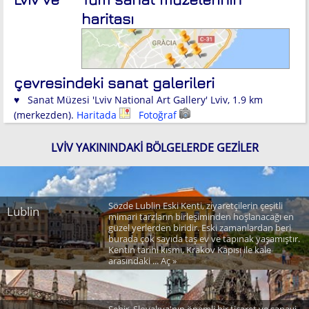
haritası
çevresindeki sanat galerileri
♥ Sanat Müzesi 'Lviv National Art Gallery' Lviv, 1.9 km
(merkezden).
Haritada
Fotoğraf
LVIV YAKININDAKI BÖLGELERDE GEZILER
Sözde Lublin Eski Kenti, ziyaretçilerin çeşitli
Lublin
mimari tarzların birleşiminden hoşlanacağı en
güzel yerlerden biridir. Eski zamanlardan beri
burada çok sayıda taş ev ve tapınak yaşamıştır.
Kentin tarihi kısmı, Krakov Kapısı ile kale
arasındaki ... Aç »