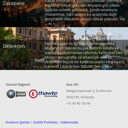
Kayak tesisinin 19. yüzyılda yolcuları çekmeye
Zakopane
başladığı dikkat çekicidir. Altyapısı yüz yıldan
fazla bir süredir geliştirildi. Şimdi neredeyse
mükemmel. Tatil sadece kış aylarında değil
gezginlerin dikkatini çekiyor dikkat çekicidir. Yaz
... Aç »
Yerel müzeler ve ilgi çekici yerler arasında,
Debrecen
Macaristan'daki en büyük Reform Kilisesi ve
yakınında düzenlenen reformlu kolej olan Deri
Müzesi (etnografik ve arkeolojik eser ve
resimlerin büyük bir koleksiyonunu sergileyen),
Calvinist Library'den 300.000'den ... Aç »
Güvenli Baglanti
Ana ofis
Weegschaalstraat 3, Eindhoven
5632 CW, Hollanda
+31 40 40 150 44
Kullanım Şartları
|
Gizlilik Politikası
|
Hakkımızda