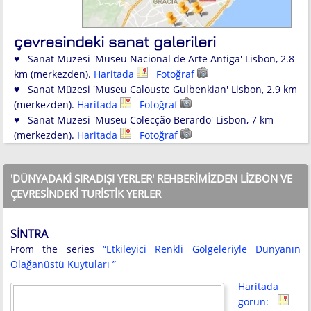
çevresindeki sanat galerileri
♥ Sanat Müzesi 'Museu Nacional de Arte Antiga' Lisbon, 2.8
km (merkezden).
Haritada
Fotoğraf
♥ Sanat Müzesi 'Museu Calouste Gulbenkian' Lisbon, 2.9 km
(merkezden).
Haritada
Fotoğraf
♥ Sanat Müzesi 'Museu Colecção Berardo' Lisbon, 7 km
(merkezden).
Haritada
Fotoğraf
'DÜNYADAKI SIRADIŞI YERLER' REHBERIMIZDEN LIZBON VE
ÇEVRESINDEKI TURISTIK YERLER
SINTRA
From the series
“Etkileyici Renkli Gölgeleriyle Dünyanın
Olağanüstü Kuytuları ”
Haritada
görün: