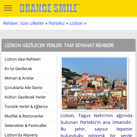
Rehber: tüm ülkeler
»
Portekiz
»
Lizbon
»
LIZBON GEZILECEK YERLER. TAM SEYAHAT REHBERI
Lizbon Gezi Rehberi
En İyi Gezilecek
Mimari & Anıtlar
Çocuklarla Aile Gezisi
Kültür: Gezilecek Yerler
Turistik Yerler & Eğlence
Lizbon, Tagus Nehri’nin ağzında
Mutfak & Restoranlar
bulunan Portekiz’in ana limanıdır.
Gelenekler & Festivaller
Bu şehir, sayısız tepenin
Lizbon’da Alışveriş
bulunduğu pitoresk bir yerde