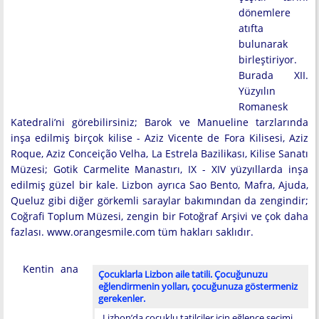
dönemlere
atıfta
bulunarak
birleştiriyor.
Burada XII.
Yüzyılın
Romanesk
Katedrali’ni görebilirsiniz; Barok ve Manueline tarzlarında
inşa edilmiş birçok kilise - Aziz Vicente de Fora Kilisesi, Aziz
Roque, Aziz Conceição Velha, La Estrela Bazilikası, Kilise Sanatı
Müzesi; Gotik Carmelite Manastırı, IX - XIV yüzyıllarda inşa
edilmiş güzel bir kale. Lizbon ayrıca Sao Bento, Mafra, Ajuda,
Queluz gibi diğer görkemli saraylar bakımından da zengindir;
Coğrafi Toplum Müzesi, zengin bir Fotoğraf Arşivi ve çok daha
fazlası. www.orangesmile.com tüm hakları saklıdır.
Kentin ana
Çocuklarla Lizbon aile tatili. Çocuğunuzu
eğlendirmenin yolları, çocuğunuza göstermeniz
gerekenler.
Lizbon’da çocuklu tatilciler için eğlence seçimi