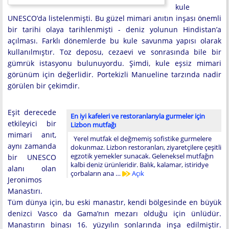
kule
UNESCO’da listelenmişti. Bu güzel mimari anıtın inşası önemli
bir tarihi olaya tarihlenmişti - deniz yolunun Hindistan’a
açılması. Farklı dönemlerde bu kule savunma yapısı olarak
kullanılmıştır. Toz deposu, cezaevi ve sonrasında bile bir
gümrük istasyonu bulunuyordu. Şimdi, kule eşsiz mimari
görünüm için değerlidir. Portekizli Manueline tarzında nadir
görülen bir çekimdir.
Eşit derecede
En iyi kafeleri ve restoranlarıyla gurmeler için
etkileyici bir
Lizbon mutfağı
mimari anıt,
Yerel mutfak el değmemiş sofistike gurmelere
aynı zamanda
dokunmaz. Lizbon restoranları, ziyaretçilere çeşitli
egzotik yemekler sunacak. Geleneksel mutfağın
bir UNESCO
kalbi deniz ürünleridir. Balık, kalamar, istiridye
alanı olan
çorbaların ana …
Açık
Jeronimos
Manastırı.
Tüm dünya için, bu eski manastır, kendi bölgesinde en büyük
denizci Vasco da Gama’nın mezarı olduğu için ünlüdür.
Manastırın binası 16. yüzyılın sonlarında inşa edilmiştir.