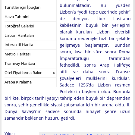
bulunmaktadır. Bu yüzden
Turistler için İpuçları
Lizbon’a “yedi tepe üzerinde şehir”
Hava Tahmini
de deniyor. İber Lusitano
kabilesinin büyük bir yerleşimi
Fotoğraf Galerisi
olarak kurulan Lizbon, elverişli
Lizbon Haritaları
konumu nedeniyle hızlı bir şekilde
İnteraktif Harita
gelişmeye başlamıştır. Bundan
sonra, kısa bir süre sonra Roma
Metro Haritası
İmparatorluğu tarafından
Tramvay Haritası
fethedildi, sonra Arap Halife’ye
aitti ve daha sonra Fransız
Otel Fiyatlarına Bakın
şövalyeleri mülklerini kurdular.
Araba Kiralama
Sadece 1256’da Lizbon resmen
Portekiz’in başkenti oldu. Bununla
birlikte, birçok tarihi yapıyı tahrip eden büyük bir depremden
sonra, şehir genellikle siyasi çatışmalar için bir arena oldu. II.
Dünya Savaşı’nın sadece sonunda nihayet şehre uzun
zamandır beklenen huzuru getirdi.
Yıkıcı