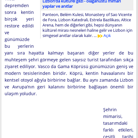
Lizbon’da kültürel gezi - olağanüstü mimari
depremden
yapılar ve anıtlar
sonra kentin
Panteon, Belém Kulesi, Monastery of Sao Vicente
birçok yeri
de Fora, Lizbon Katedrali, Estrela Bazilikası, Altice
Arena, hem de diğerleri gibi, hepsi dünyanın
restore edildi
kültürel mirası nesneleri haline gelir ve Lizbon için
ve
simgesel anıtlar olarak kalır. …
Açık
günümüzde
bu yerlerin
yanı sıra hayatta kalmayı başaran diğer yerler de bu
muhteşem şehri görmeye gelen sayısız turist tarafından sıkça
ziyaret ediliyor. Vasco da Gama Köprüsü günümüzün geniş ve
modern tesislerinden biridir. Köprü, kentin havaalanını bir
kentsel otoyol ağıyla birbirine bağlar. Bu aynı zamanda Lizbon
ve Avrupa’nın geri kalanını birbirine bağlayan önemli bir
ulaşım yoludur.
Şehrin
mimarisi,
tasarımdaki
farklı etkileri,
çeşitli tarihi