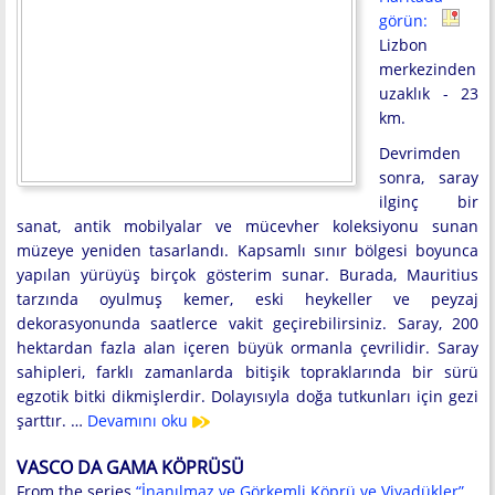
görün:
Lizbon
merkezinden
uzaklık - 23
km.
Devrimden
sonra, saray
ilginç bir
sanat, antik mobilyalar ve mücevher koleksiyonu sunan
müzeye yeniden tasarlandı. Kapsamlı sınır bölgesi boyunca
yapılan yürüyüş birçok gösterim sunar. Burada, Mauritius
tarzında oyulmuş kemer, eski heykeller ve peyzaj
dekorasyonunda saatlerce vakit geçirebilirsiniz. Saray, 200
hektardan fazla alan içeren büyük ormanla çevrilidir. Saray
sahipleri, farklı zamanlarda bitişik topraklarında bir sürü
egzotik bitki dikmişlerdir. Dolayısıyla doğa tutkunları için gezi
şarttır. …
Devamını oku
VASCO DA GAMA KÖPRÜSÜ
From the series
“İnanılmaz ve Görkemli Köprü ve Viyadükler”