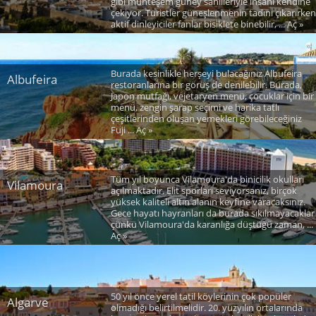
gibi muhteşem güney sahilleriyle insanı kendine
çekiyor. Turistler güneşlenmenin tadını çıkarırken
aktif dinleyiciler fanlar bisiklete binebilir, ... Aç »
Burada kesinlikle herşeyi bulacağınız Albufeira
Albufeira
restoranlarına bir görüş de denilebilir. Burada,
Japon mutfağı, vejetaryen menü, çocuklar için bir
menü, zengin şarap seçimi ve harika tatlı
çeşitlerinden oluşan yemekleri görebileceğiniz
Fuji ... Aç »
Tüm yıl boyunca Vilamoura'da binicilik okulları
Vilamoura
açılmaktadır. Elit sporları seviyorsanız, birçok
yüksek kaliteli altın alanın keyfine varacaksınız.
Gece hayatı hayranları da burada sıkılmayacaklar
çünkü Vilamoura'da karanlığa düştüğü zaman, ...
Aç »
50 yıl önce yerel tatil köylerinin çok popüler
Algarve
olmadığı belirtilmelidir. 20. yüzyılın ortalarında