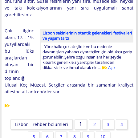
onuruna aittir. Güzel resimlerin yanı sıra, müzede eski heykel
ve takı koleksiyonlarının yanı sıra uygulamalı sanat
görebilirsiniz.
Çok ilginç
Lizbon sakinlerinin otantik gelenekleri, festivalleri
olanı, 17. - 19.
ve yaşam tarzı
yüzyıllardaki
Yöre halkı çok ateşlidir ve bu nedenle
bu lüks
davranışları yabancı ziyaretçiler için oldukça garip
görünebilir. Şehre özgü insanlara her şeyde
araçlardan
kibarlık genellikle ziyaretçiler tarafından
oluşan bir
dikkatsizlik ve ihmal olarak ele …
Açık
dizinin
toplandığı
Ulusal Koç Müzesi. Sergiler arasında bir zamanlar kraliyet
ailesine ait antrenörler var.
1
Lizbon - rehber bölümleri
2
3
4
5
6
7
8
9
10