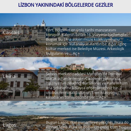
LIZBON YAKININDAKI BÖLGELERDE GEZILER
Fort, bölgenin en ünlü tarihi manzarasını
Cascais
koruyor. Kalenin binası 16. yüzyılda başlamıştır.
Bugün bu bina askeri müze koleksiyonunu
korumak için kullanılıyor. Kentin bir diğer ilginç
kültür merkezi ise Belediye Müzesi. Arkeolojik
bulguların ve ... Aç »
Şehrin merkezi caddesi Marques de Pombal
Leiria
olarak adlandırılmıştır. Caddenin yakınında,
İspanya'nın (Madrid, Barselona) ve Paris'in tüm
ana şehirlerine kolayca erişebileceğiniz bir
otobüs terminali bulunur. Tren istasyonu
kasabanın banliyösünde yer ... Aç »
Bugün Lagos, ilkel mimarisi ve çekiciliği, Praia do
Lagos
Pinhao Meia Praia ve doğunun geniş kum bölgesi