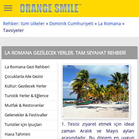
Rehber: tüm ülkeler
»
Dominik Cumhuriyeti
»
La Romana
»
Tavsiyeler
LA ROMANA GEZILECEK YERLER. TAM SEYAHAT REHBERI
La Romana Gezi Rehberi
Çocuklarla Aile Gezisi
Kültür: Gezilecek Yerler
Turistik Yerler & Eğlence
Mutfak & Restoranlar
Gelenekler & Festivaller
1. Tesisi ziyaret etmek için ideal
Turistler için İpuçları
zaman Aralık ve Mayıs ayları
Hava Tahmini
arasındadır. Bu dönem en uygun