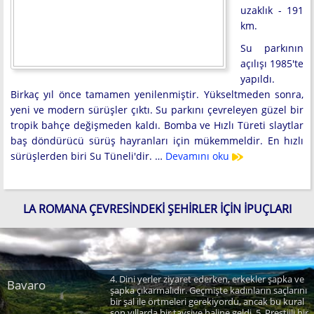
uzaklık - 191
km.
Su parkının
açılışı 1985'te
yapıldı.
Birkaç yıl önce tamamen yenilenmiştir. Yükseltmeden sonra,
yeni ve modern sürüşler çıktı. Su parkını çevreleyen güzel bir
tropik bahçe değişmeden kaldı. Bomba ve Hızlı Türeti slaytlar
baş döndürücü sürüş hayranları için mükemmeldir. En hızlı
sürüşlerden biri Su Tüneli'dir. …
Devamını oku
LA ROMANA ÇEVRESINDEKI ŞEHIRLER IÇIN İPUÇLARI
4. Dini yerler ziyaret ederken, erkekler şapka ve
Bavaro
şapka çıkarmalıdır. Geçmişte kadınların saçlarını
bir şal ile örtmeleri gerekiyordu, ancak bu kural
son yıllarda bir tavsiye haline geldi. 5. Prestijli bir