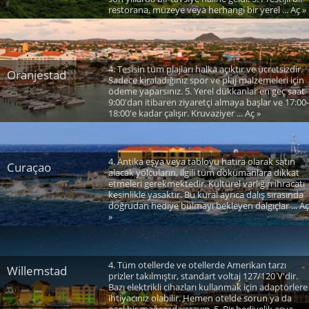
restorana, müzeye veya herhangi bir yerel ... Aç »
4. Tesisin tüm plajları halka açıktır ve ücretsizdir.
Oranjestad
Sadece kiraladığınız spor ve plaj malzemeleri için
ödeme yaparsınız. 5. Yerel dükkanlar en geç saat
9:00'dan itibaren ziyaretçi almaya başlar ve 17:00-
18:00'e kadar çalışır. Kruvaziyer ... Aç »
4. Antika eşya veya tabloyu hatıra olarak satın
Curaçao
alacak yolcuların, ilgili tüm dökümanlara dikkat
etmeleri gerekmektedir. Kültürel varlığın ihracatı
kesinlikle yasaktır. Bu kural ayrıca dalış sırasında
doğrudan hediye bulmayı bekleyen dalgıçlar ... Aç
»
4. Tüm otellerde ve otellerde Amerikan tarzı
Willemstad
prizler takılmıştır, standart voltaj 127/120 V'dir.
Bazı elektrikli cihazları kullanmak için adaptörlere
ihtiyacınız olabilir. Hemen otelde sorun ya da
özel bir mağazada arayın. 5. Bir hediyelik eşya