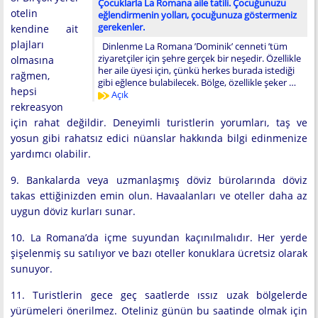
Çocuklarla La Romana aile tatili. Çocuğunuzu
otelin
eğlendirmenin yolları, çocuğunuza göstermeniz
gerekenler.
kendine ait
plajları
Dinlenme La Romana ’Dominik’ cenneti ’tüm
ziyaretçiler için şehre gerçek bir neşedir. Özellikle
olmasına
her aile üyesi için, çünkü herkes burada istediği
rağmen,
gibi eğlence bulabilecek. Bölge, özellikle şeker …
hepsi
Açık
rekreasyon
için rahat değildir. Deneyimli turistlerin yorumları, taş ve
yosun gibi rahatsız edici nüanslar hakkında bilgi edinmenize
yardımcı olabilir.
9. Bankalarda veya uzmanlaşmış döviz bürolarında döviz
takas ettiğinizden emin olun. Havaalanları ve oteller daha az
uygun döviz kurları sunar.
10. La Romana’da içme suyundan kaçınılmalıdır. Her yerde
şişelenmiş su satılıyor ve bazı oteller konuklara ücretsiz olarak
sunuyor.
11. Turistlerin gece geç saatlerde ıssız uzak bölgelerde
yürümeleri önerilmez. Oteliniz günün bu saatinde olmak için