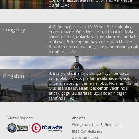
olarak ... Aç »
4. Çoğu mağaza saat 18: 00'den önce, oldukça
Long Bay
erken kapanır. Öğleden sonra, iki saatten fazla
sürebilen mağazalarda ve kamu kurumlarında bir
mola var. 5. Instagram hayranları, yerel halkın
önceden rızası olmadan çekim yapmasının yasak
olduğunu ... Aç »
4. Bazı yerel sakinler oldukça hayali bir tarza
Kingston
sahip olabilir. Fotoğraflarını çekmeden önce,
önce izin istediğinden emin ol. 5. Norman Manley
Uluslararası Havaalanı başkentin yakınında;
ancak, çoğu uluslararası uçuş adanın diğer
tarafında ... Aç »
Güvenli Baglanti
Ana ofis
Weegschaalstraat 3, Eindhoven
5632 CW, Hollanda
+31 40 40 150 44