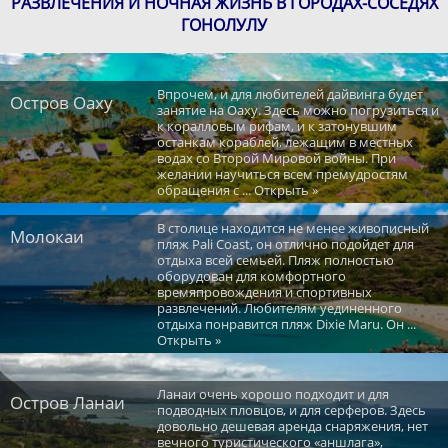
РАЗВЛЕЧЕНИЯ И НОЧНАЯ ЖИЗНЬ В ГОРОДАХ-СОСЕДЯХ
ГОНОЛУЛУ
Впрочем, и для любителей дайвинга будет
Остров Оаху
занятие на Оаху. Здесь можно погрузиться и
к коралловым рифам, и к затонувшим
останкам кораблей, лежащим в местных
водах со Второй Мировой войны. При
желании научиться всем премудростям
обращения с ... Открыть »
В столице находится не менее живописный
Молокаи
пляж Pali Coast, он отлично подойдет для
отдыха всей семьей. Пляж полностью
оборудован для комфортного
времяпровождения и спортивных
развлечений. Любителям уединенного
отдыха понравится пляж Dixie Maru. Он ...
Открыть »
Ланаи очень хорошо подходит и для
Остров Ланаи
подводных пловцов, и для серферов. Здесь
довольно дешевая аренда снаряжения, нет
вечного туристического «аншлага»,