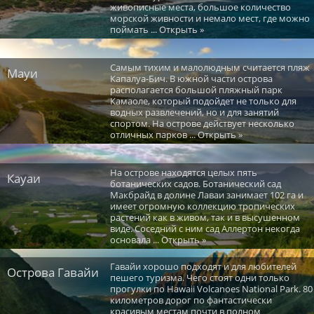
живописные места, большое количество
морской живности и немало мест, где можно
поймать ... Открыть »
Самым тихим и малолюдным считается пляж
Мауи
Капалуа-Бич. В южной части острова
располагается большой пляжный парк
Камаоле, который подойдет не только для
водных развлечений, но и для занятий
спортом. На острове действует несколько
отличных парков ... Открыть »
На острове находятся целых пять
Кауаи
ботанических садов. Ботанический сад
Макбрайд в долине Лаваи занимает 102 га и
имеет огромную коллекцию тропических
растений как в живом, так и в высушенном
виде. Соседний с ним сад Аллертон некогда
основала ... Открыть »
Гавайи хорошо подходят и для любителей
Острова Гавайи
пешего туризма. Чего стоят одни только
прогулки по Hawaii Volcanoes National Park. 80
километров дорог по фантастически
красивым местам почти в полном