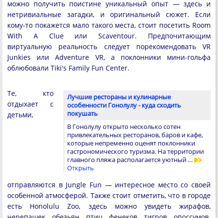
можно получить поистине уникальный опыт — здесь и
нетривиальные загадки, и оригинальный сюжет. Если
кому-то покажется мало такого места, стоит посетить Room
With A Clue или Scaventour. Предпочитающим
виртуальную реальность следует порекомендовать VR
Junkies или Adventure VR, а поклонники мини-гольфа
облюбовали Tiki's Family Fun Center.
Те, кто
Лучшие рестораны и кулинарные
отдыхает с
особенности Гонолулу - куда сходить
покушать
детьми,
В Гонолулу открыто несколько сотен
привлекательных ресторанов, баров и кафе,
которые непременно оценят поклонники
гастрономического туризма. На территории
главного пляжа располагается уютный …
Открыть
отправляются в Jungle Fun — интересное место со своей
особенной атмосферой. Также стоит отметить, что в городе
есть Honolulu Zoo, здесь можно увидеть жирафов,
черепашек, обезьян, птиц, фенеков, тигров, опоссумов.