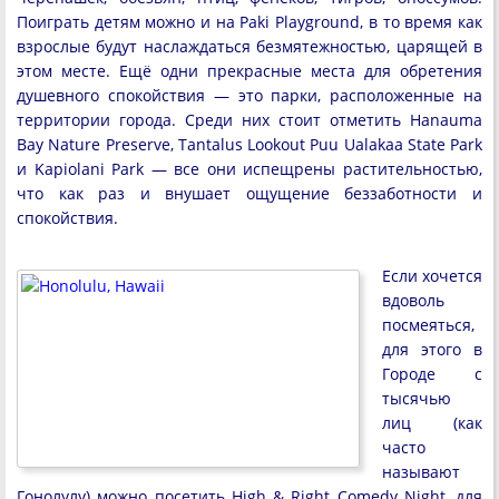
Поиграть детям можно и на Paki Playground, в то время как
взрослые будут наслаждаться безмятежностью, царящей в
этом месте. Ещё одни прекрасные места для обретения
душевного спокойствия — это парки, расположенные на
территории города. Среди них стоит отметить Hanauma
Bay Nature Preserve, Tantalus Lookout Puu Ualakaa State Park
и Kapiolani Park — все они испещрены растительностью,
что как раз и внушает ощущение беззаботности и
спокойствия.
Если хочется
вдоволь
посмеяться,
для этого в
Городе с
тысячью
лиц (как
часто
называют
Гонолулу) можно посетить High & Right Comedy Night, для