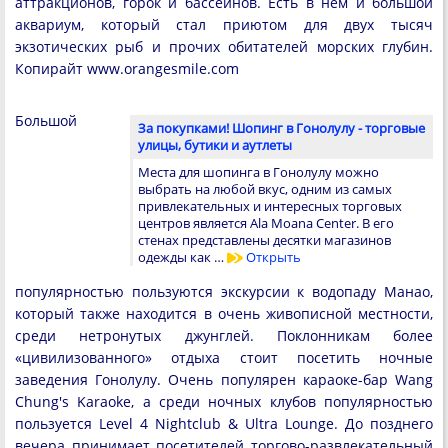
аттракционов, горок и бассейнов. Есть в нем и большой
аквариум, который стал приютом для двух тысяч
экзотических рыб и прочих обитателей морских глубин.
Копирайт www.orangesmile.com
Большой
За покупками! Шопинг в Гонолулу - торговые
улицы, бутики и аутлеты
Места для шопинга в Гонолулу можно
выбрать на любой вкус, одним из самых
привлекательных и интересных торговых
центров является Ala Moana Center. В его
стенах представлены десятки магазинов
одежды как …
Открыть
популярностью пользуются экскурсии к водопаду Манао,
который также находится в очень живописной местности,
среди нетронутых джунглей. Поклонникам более
«цивилизованного» отдыха стоит посетить ночные
заведения Гонолулу. Очень популярен караоке-бар Wang
Chung's Karaoke, а среди ночных клубов популярностью
пользуется Level 4 Nightclub & Ultra Lounge. До позднего
вечера принимает посетителей торгово-развлекательный