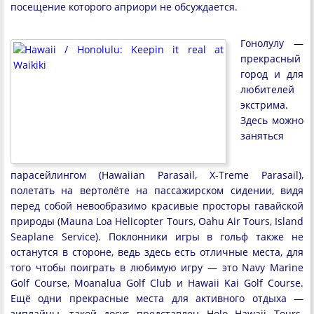
посещение которого априори не обсуждается.
Гонолулу —
прекрасный
город и для
любителей
экстрима.
Здесь можно
заняться
парасейлингом (Hawaiian Parasail, X-Treme Parasail),
полетать на вертолёте на пассажирском сидении, видя
перед собой невообразимо красивые просторы гавайской
природы (Mauna Loa Helicopter Tours, Oahu Air Tours, Island
Seaplane Service). Поклонники игры в гольф также не
останутся в стороне, ведь здесь есть отличные места, для
того чтобы поиграть в любимую игру — это Navy Marine
Golf Course, Moanalua Golf Club и Hawaii Kai Golf Course.
Ещё одни прекрасные места для активного отдыха —
зиплайны, такой досуг представлен Holo Hawaii Tours.