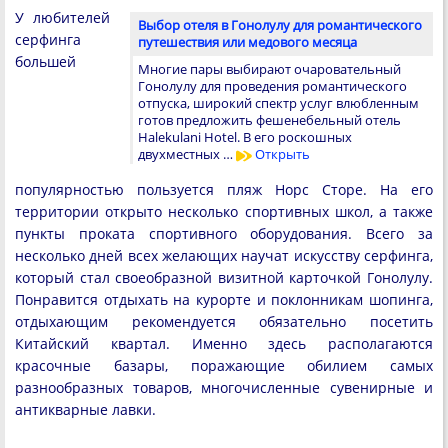
У любителей
Выбор отеля в Гонолулу для романтического
серфинга
путешествия или медового месяца
большей
Многие пары выбирают очаровательный
Гонолулу для проведения романтического
отпуска, широкий спектр услуг влюбленным
готов предложить фешенебельный отель
Halekulani Hotel. В его роскошных
двухместных …
Открыть
популярностью пользуется пляж Норс Сторе. На его
территории открыто несколько спортивных школ, а также
пункты проката спортивного оборудования. Всего за
несколько дней всех желающих научат искусству серфинга,
который стал своеобразной визитной карточкой Гонолулу.
Понравится отдыхать на курорте и поклонникам шопинга,
отдыхающим рекомендуется обязательно посетить
Китайский квартал. Именно здесь располагаются
красочные базары, поражающие обилием самых
разнообразных товаров, многочисленные сувенирные и
антикварные лавки.