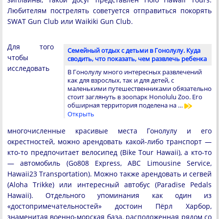
Любителям пострелять советуется отправиться покорять
SWAT Gun Club или Waikiki Gun Club.
Для того
Семейный отдых с детьми в Гонолулу. Куда
чтобы
сводить, что показать, чем развлечь ребенка
исследовать
В Гонолулу много интересных развлечений
как для взрослых, так и для детей, с
маленькими путешественниками обязательно
стоит заглянуть в зоопарк Honolulu Zoo. Его
обширная территория поделена на …
Открыть
многочисленные красивые места Гонолулу и его
окрестностей, можно арендовать какой-либо транспорт —
кто-то предпочитает велосипед (Bike Tour Hawaii), а кто-то
— автомобиль (Go808 Express, ABC Limousine Service,
Hawaii23 Transportation). Можно также арендовать и сегвей
(Aloha Trikke) или интересный автобус (Paradise Pedals
Hawaii). Отдельного упоминания как один из
«достопримечательностей» достоин Пёрл Харбор,
знаменитая военно-морская база, расположенная рядом со