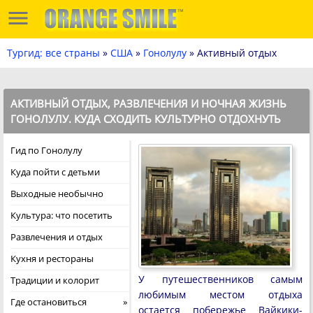
Тургид: все страны
»
США
»
Гонолулу
» Активный отдых
АКТИВНЫЙ ОТДЫХ, РАЗВЛЕЧЕНИЯ И НОЧНАЯ ЖИЗНЬ
ГОНОЛУЛУ. КУДА СХОДИТЬ КУЛЬТУРНО ОТДОХНУТЬ
Гид по Гонолулу
Куда пойти с детьми
Выходные необычно
Культура: что посетить
Развлечения и отдых
Кухня и рестораны
У путешественников самым
Традиции и колорит
любимым местом отдыха
Где остановиться
остается побережье Вайкики-