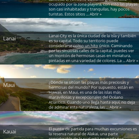
ocupado por la zona playera, con esto las playas
son casi inhabitadas y tranquilas, hay pocos
turistas. Estos sitios ... Abrir »
Lanai-City es la única ciudad de la isla y también
Lanai
es su capital. Todo su territorio puede
considerarse como un hito único. Caminando
por las sinuosas calles de la capital, puedes ver
un montón de hermosas casas en miniatura,
pintadas en una variedad de colores. La ... Abrir »
¿Dónde se sitúan las playas más preciosas y
Maui
hermosas del mundo? Por supuesto, están en
Hawaii, en Maui, es una de las islas más
maravillosas y excepcionales del Océano
Atlántico. Cuando uno llega hasta aquí, no deja
de admirar esta naturaleza, las ... Abrir »
El punto de partida para muchas excursiones es
Kauai
la reserva natural de Alakai, una parte
considerable de la cual está ocupada por