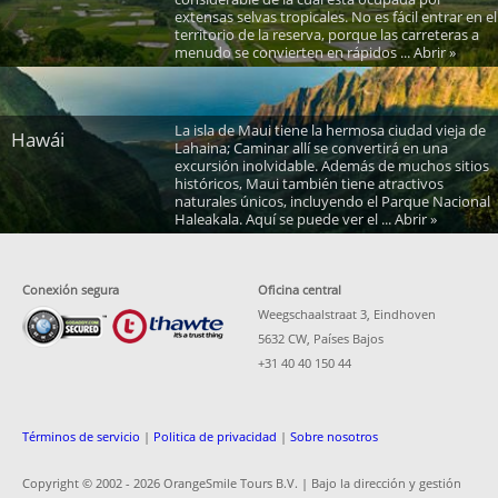
extensas selvas tropicales. No es fácil entrar en el
territorio de la reserva, porque las carreteras a
menudo se convierten en rápidos ... Abrir »
La isla de Maui tiene la hermosa ciudad vieja de
Hawái
Lahaina; Caminar allí se convertirá en una
excursión inolvidable. Además de muchos sitios
históricos, Maui también tiene atractivos
naturales únicos, incluyendo el Parque Nacional
Haleakala. Aquí se puede ver el ... Abrir »
Conexión segura
Oficina central
Weegschaalstraat 3, Eindhoven
5632 CW, Países Bajos
+31 40 40 150 44
Términos de servicio
|
Politica de privacidad
|
Sobre nosotros
Copyright © 2002 -
2026 OrangeSmile Tours B.V. | Bajo la dirección y gestión