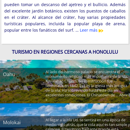
pueden tomar un descanso del ajetreo y el bullicio. Además
del excelente jardín botánico, existen los puestos de caballos
en el cráter. Al alcance del cráter, hay varias propiedades
turísticas populares, incluida la popular playa de arena,
popular entre los fanáticos del surf. …
Leer más
TURISMO EN REGIONES CERCANAS A HONOLULU
Al lado del hermoso palacio se encuentra el
Oahu
monumento religioso más importante de la isla,
Kavaiahao Church. Su construcción fue
terminada en 1842. Esa es la iglesia más antigua
de la isla; Ha sobrevivido hasta este día en
excelentes condiciones. El Chinatown de ... Abrir
»
Al llegar a la isla Ud. se sentirá en una época de
Molokai
medio siglo atrás, que la vida aquí es tan simple y
calmosa. El territorio bastante grande está