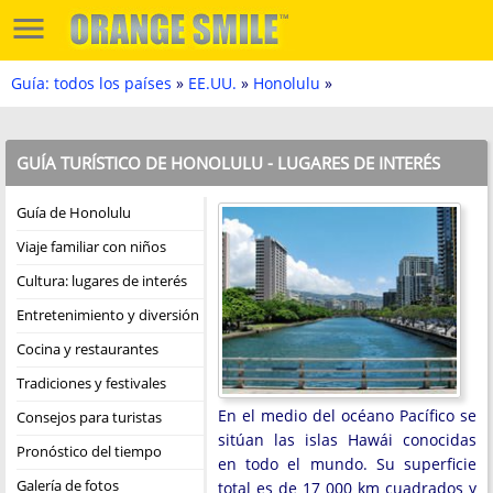
Guía: todos los países
»
EE.UU.
»
Honolulu
»
GUÍA TURÍSTICO DE HONOLULU - LUGARES DE INTERÉS
Guía de Honolulu
Viaje familiar con niños
Cultura: lugares de interés
Entretenimiento y diversión
Cocina y restaurantes
Tradiciones y festivales
En el medio del océano Pacífico se
Consejos para turistas
sitúan las islas Hawái conocidas
Pronóstico del tiempo
en todo el mundo. Su superficie
Galería de fotos
total es de 17 000 km cuadrados y