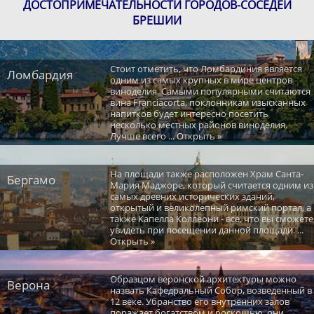
ДОСТОПРИМЕЧАТЕЛЬНОСТИ ГОРОДОВ-СОСЕДЕЙ
БРЕШИИ
Стоит отметить, что Ломбардиния является
Ломбардия
одним из самых крупных в мире центров
виноделия. Самыми популярными считаются
вина Franciacorta, поклонникам изысканных
напитков будет интересно посетить
несколько местных районов виноделия.
Лучше всего ... Открыть »
На площади также расположен Храм Санта-
Бергамо
Мария Маджоре, который считается одним из
самых древних исторических зданий,
открытый и великолепный римский портал, а
также Капелла Коллеони - все, что вы сможете
увидеть при посещении данной площади. ...
Открыть »
Образцом веронской архитектуры можно
Верона
назвать Кафедральный Собор, возведенный в
12 веке. Убранство его внутренних залов
поражает богатством и роскошью, они