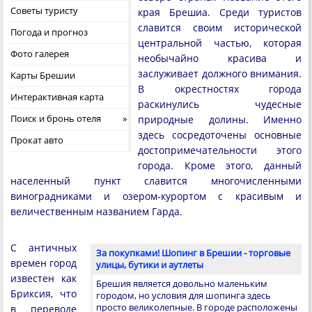
Советы туристу
края Брешиа. Среди туристов
славится своим исторической
Погода и прогноз
центральной частью, которая
Фото галерея
необычайно красива и
заслуживает должного внимания.
Карты Брешии
В окрестностях города
Интерактивная карта
раскинулись чудесные
Поиск и бронь отеля
природные долины. Именно
здесь сосредоточены основные
Прокат авто
достопримечательности этого
города. Кроме этого, данный
населенный пункт славится многочисленными
виноградниками и озером-курортом с красивым и
величественным названием Гарда.
С античных
За покупками! Шопинг в Брешии - торговые
времен город
улицы, бутики и аутлеты
известен как
Брешия является довольно маленьким
Бриксия, что
городом, но условия для шопинга здесь
просто великолепные. В городе расположены
в переводе