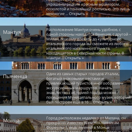
украшены редким красным мрамором,
позолотой и тончайшей росписью. Это лишь
немногие ... Открыть »
Расположение Мантуи очень удобное, с
Мантуя
одной стороны находится Венеция, с другой –
Милан, поэтому доехать до культурного
итальянского города вы сможете из любого
итальянского населенного пункта,
находящегося в Северной части страны. В
Мантуи ... Открыть »
Один из самых старых городов Италии,
Пьяченца
богатый знаковыми местами и
привлекающий туристов многообразием
экскурсионных маршрутов. Начать
знакомство с историей города можно с
посещения Муниципального музея, который
был построен еще в 16 ... Открыть »
Город расположен недалеко от Милана, он
Монца
прекрасно известен всем поклонникам
Формулы-1, ведь именно в Монце
расположен главный Аэродром. Первые