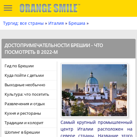
Тургид: все страны
»
Италия
»
Брешиа
»
ДОСТОПРИМЕЧАТЕЛЬНОСТИ БРЕШИИ - ЧТО
ПОСМОТРЕТЬ В 2022-М
Гид по Брешии
Куда пойти с детьми
Выходные необычно
Культура: что посетить
Развлечения и отдых
Кухня и рестораны
Самый крупный промышленный
Традиции и колорит
центр Италии расположен на
Шопинг в Брешии
севере страны. Название этого