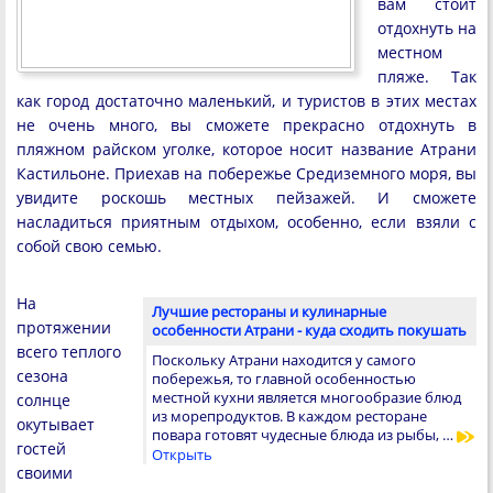
вам стоит
отдохнуть на
местном
пляже. Так
как город достаточно маленький, и туристов в этих местах
не очень много, вы сможете прекрасно отдохнуть в
пляжном райском уголке, которое носит название Атрани
Кастильоне. Приехав на побережье Средиземного моря, вы
увидите роскошь местных пейзажей. И сможете
насладиться приятным отдыхом, особенно, если взяли с
собой свою семью.
На
Лучшие рестораны и кулинарные
протяжении
особенности Атрани - куда сходить покушать
всего теплого
Поскольку Атрани находится у самого
сезона
побережья, то главной особенностью
местной кухни является многообразие блюд
солнце
из морепродуктов. В каждом ресторане
окутывает
повара готовят чудесные блюда из рыбы, …
гостей
Открыть
своими