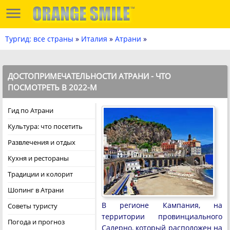
Тургид: все страны
»
Италия
»
Атрани
»
ДОСТОПРИМЕЧАТЕЛЬНОСТИ АТРАНИ - ЧТО
ПОСМОТРЕТЬ В 2022-М
Гид по Атрани
Культура: что посетить
Развлечения и отдых
Кухня и рестораны
Традиции и колорит
Шопинг в Атрани
В регионе Кампания, на
Советы туристу
территории провинциального
Погода и прогноз
Салерно, который расположен на