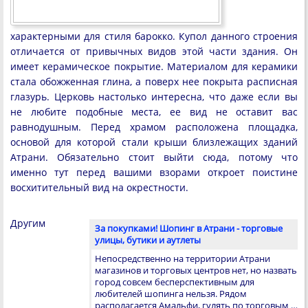
характерными для стиля барокко. Купол данного строения
отличается от привычных видов этой части здания. Он
имеет керамическое покрытие. Материалом для керамики
стала обожженная глина, а поверх нее покрыта расписная
глазурь. Церковь настолько интересна, что даже если вы
не любите подобные места, ее вид не оставит вас
равнодушным. Перед храмом расположена площадка,
основой для которой стали крыши близлежащих зданий
Атрани. Обязательно стоит выйти сюда, потому что
именно тут перед вашими взорами откроет поистине
восхитительный вид на окрестности.
Другим
За покупками! Шопинг в Атрани - торговые
улицы, бутики и аутлеты
Непосредственно на территории Атрани
магазинов и торговых центров нет, но назвать
город совсем бесперспективным для
любителей шопинга нельзя. Рядом
располагается Амальфи, гулять по торговым …