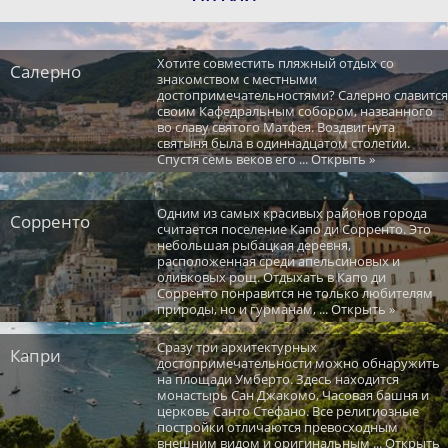
Хотите совместить пляжный отдых со
Салерно
знакомством с местными
достопримечательностями? Салерно славится
своим Кафедральным собором, названного
во славу святого Матфея. Воздвигнута
святыня была в одиннадцатом столетии.
Спустя семь веков его ... Открыть »
Одним из самых красивых районов города
Сорренто
считается поселение Капо ди Сорренто. Это
небольшая рыбацкая деревня,
расположенная среди апельсиновых и
оливковых рощ. Отдыхать в Капо ди
Сорренто понравится не только любителям
природы, но и гурманам, ... Открыть »
Сразу три архитектурных
Капри
достопримечательности можно обнаружить
на площади Умберто. Здесь находится
монастырь Сан Джакомо, Часовая башня и
церковь Санто Стефано. Все религиозные
постройки отличаются превосходным
внешним видом и оригинальным ... Открыть