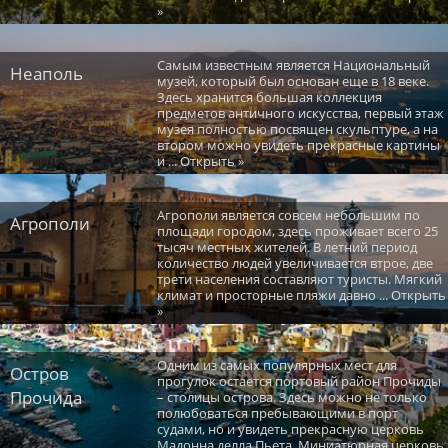
»
Самым известным является Национальный
Неаполь
музей, который был основан еще в 18 веке.
Здесь хранится большая коллекция
предметов античного искусства, первый этаж
музея полностью посвящен скульптуре, а на
втором можно увидеть прекрасные картины
и ... Открыть »
Агрополи является совсем небольшим по
Агрополи
площади городом, здесь проживает всего 25
тысяч местных жителей. В летний период
количество людей увеличивается втрое, две
трети населения составляют туристы. Мягкий
климат и просторные пляжи давно ... Открыть
»
Одним из самых популярных мест для
Остров
прогулок остается портовый район Прочиды
Прочида
– столицы острова. Здесь можно не только
полюбоваться пребывающими в порт
судами, но и увидеть прекрасную церковь
Мадонна делла Пьета. Миниатюрная церковь