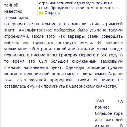
ограничивать свой отдых здесь точно не
тайной,
стоит. Прежде всего, стоит отметить, что на …
известно
Открыть
только одно –
в первом веке на этом месте возвышались виллы римской
знати. Амальфитанское побережье было усыпано такими
строениями. После того, как варвары стали совершать
набеги, им пришлось покинуть земли. И впервые
упоминания об Атрани, как об аристократическом городе,
появились в письме папы Григория Первого в 596 году. В
то время это был большой окруженный замковыми
стенами населенный пункт. Однажды огромное цунами
многие поселения побережья смыло с лица земли. Атрани
тоже стал жертвой природной стихии. И ничего не
оставалась ему, как примкнуть к Салернскому княжеству.
1643 год
принес
большое горе
для жителей
Атрани. В