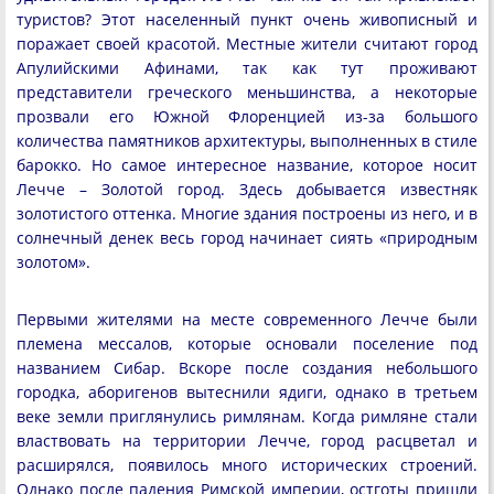
туристов? Этот населенный пункт очень живописный и
поражает своей красотой. Местные жители считают город
Апулийскими Афинами, так как тут проживают
представители греческого меньшинства, а некоторые
прозвали его Южной Флоренцией из-за большого
количества памятников архитектуры, выполненных в стиле
барокко. Но самое интересное название, которое носит
Лечче – Золотой город. Здесь добывается известняк
золотистого оттенка. Многие здания построены из него, и в
солнечный денек весь город начинает сиять «природным
золотом».
Первыми жителями на месте современного Лечче были
племена мессалов, которые основали поселение под
названием Сибар. Вскоре после создания небольшого
городка, аборигенов вытеснили ядиги, однако в третьем
веке земли приглянулись римлянам. Когда римляне стали
властвовать на территории Лечче, город расцветал и
расширялся, появилось много исторических строений.
Однако после падения Римской империи, остготы пришли