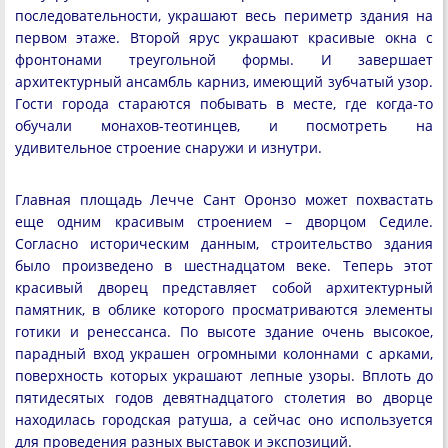
последовательности, украшают весь периметр здания на
первом этаже. Второй ярус украшают красивые окна с
фронтонами треугольной формы. И завершает
архитектурный ансамбль карниз, имеющий зубчатый узор.
Гости города стараются побывать в месте, где когда-то
обучали монахов-теотинцев, и посмотреть на
удивительное строение снаружи и изнутри.
Главная площадь Лечче Сант Оронзо может похвастать
еще одним красивым строением – дворцом Седиле.
Согласно историческим данным, строительство здания
было произведено в шестнадцатом веке. Теперь этот
красивый дворец представляет собой архитектурный
памятник, в облике которого просматриваются элементы
готики и ренессанса. По высоте здание очень высокое,
парадный вход украшен огромными колоннами с арками,
поверхность которых украшают лепные узоры. Вплоть до
пятидесятых годов девятнадцатого столетия во дворце
находилась городская ратуша, а сейчас оно используется
для проведения разных выставок и экспозиций.