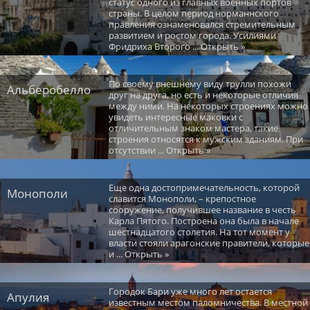
статус одного из главных военных портов
страны. В целом период норманнского
правления ознаменовался стремительным
развитием и ростом города. Усилиями
Фридриха Второго ... Открыть »
По своему внешнему виду трулли похожи
Альберобелло
друг на друга, но есть и некоторые отличия
между ними. На некоторых строениях можно
увидеть интересные маковки с
отличительным знаком мастера, такие
строения относятся к мужским зданиям. При
отсутствии ... Открыть »
Еще одна достопримечательность, которой
Монополи
славится Монополи, – крепостное
сооружение, получившее название в честь
Карла Пятого. Построена она была в начале
шестнадцатого столетия. На тот момент у
власти стояли арагонские правители, которые
и ... Открыть »
Городок Бари уже много лет остается
Апулия
известным местом паломничества. В местной