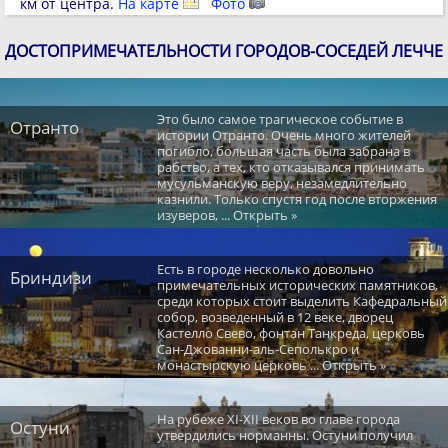
км от центра.
На карте
Фото
ДОСТОПРИМЕЧАТЕЛЬНОСТИ ГОРОДОВ-СОСЕДЕЙ ЛЕЧЧЕ
Это было самое трагическое событие в
Отранто
истории Отранто. Очень много жителей
погибло, большая часть была забрана в
рабство, а тех, кто отказывался принимать
мусульманскую веру, незамедлительно
казнили. Только спустя год после вторжения
изуверов, ... Открыть »
Есть в городе несколько довольно
Бриндизи
примечательных исторических памятников,
среди которых стоит выделить Кафедральный
собор, возведенный в 12 веке, дворец
Кастелло Свево, фонтан Танкреда, церковь
Сан-Джованни-аль-Сеполькро и
монастырскую церковь ... Открыть »
На рубеже XI-XII веков во главе города
Остуни
утвердились норманны. Остуни получил