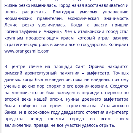
жизнь резко изменилась. Город начал восстанавливаться и
вновь расцветать. Благодаря умелому управлению
норманнских правителей, экономическая значимость
Лечче резко увеличилась. Когда к власти пришли
Гогенштауфены и Анжуйцы Лечч, итальянский город стал
крупным процветающим краем, который играл важную
стратегическую роль в жизни всего государства. Копирайт
www.orangesmile.com
В центре Лечче на площади Сант Оронзо находится
римский архитектурный памятник – амфитеатр. Точных
данных, когда был возведен он, пока не найдены, поэтому
ученые до сих пор спорят о его возникновении. Сходятся
на мнении, что он был возведен в периоде с первого по
второй века нашей эпохи. Руины древнего амфитеатра
были найдены во время строительства Итальянского
банка. И в сороковом году двадцатого столетия амфитеатр
предстал перед гостями города во всем своем
великолепии, правда, не все участки удалось отрыть.