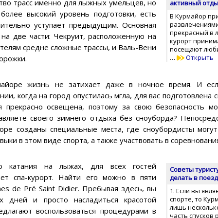
ство трасс именно для лыжных умельцев, но
активный отды
 более высокий уровень подготовки, есть
В Курмайор пр
ачительно уступает предыдущим. Основная
развлечениями
прекрасный в 
 на две части: Чекруит, расположенную на
курорт принима
телям средне сложные трассы, и Валь-Вени
посещают люби
…
Открыть
дорожки.
айоре жизнь не затихает даже в ночное время. И есл
нии, когда на город опустилась мгла, для вас подготовлена 
я прекрасно освещена, поэтому за свою безопасность м
авляете своего зимнего отдыха без сноуборда? Непосред
оре созданы специальные места, где сноубордисты могу
выки в этом виде спорта, а также участвовать в соревновани
о катания на лыжах, для всех гостей
Советы туристу
ет спа-курорт. Найти его можно в пяти
делать в поез
s de Pré Saint Didier. Пребывая здесь, вы
1. Если вы явл
х дней и просто насладиться красотой
спорте, то Ку
лишь нескольк
едлагают воспользоваться процедурами в
часть спусков 