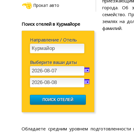
приезжающими
Прокат авто
города. Об 
семейство. П
землях на до
Поиск отелей в Курмайоре
фамилий.
Направление / Отель
Выберите ваши даты
Обладаете средним уровнем подготовленности 