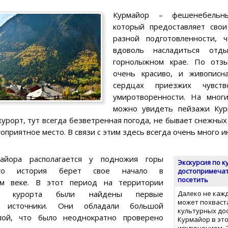
Курмайор – фешенебельны
который предоставляет свои
разной подготовленности, 
вдоволь насладиться отд
горнолыжном крае. По отз
очень красиво, и живописн
сердцах приезжих чувст
умиротворенности. На многи
можно увидеть пейзажи Курм
рорт, тут всегда безветренная погода, не бывает снежных
гоприятное место. В связи с этим здесь всегда очень много и
айора располагается у подножия горы
Экскурсия по 
Его история берет свое начало в
достопримечат
посетить
ом веке. В этот период на территории
ого курорта были найдены первые
Далеко не каж
может похваст
е источники. Они обладали большой
культурных до
лой, что было неоднократно проверено
Курмайор в эт
исключением. 