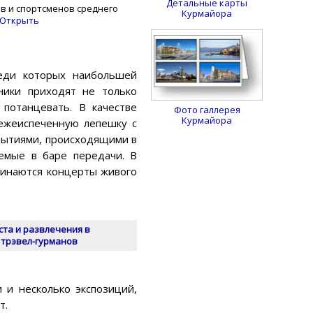
Детальные карты
в и спортсменов среднего
Курмайора
Открыть
реди которых наибольшей
ники приходят не только
 потанцевать. В качестве
Фото галлерея
Курмайора
вежеиспеченную лепешку с
обытиями, происходящими в
уемые в баре передачи. В
чинаются концерты живого
та и развлечения в
 трэвел-гурманов
 и несколько экспозиций,
т.