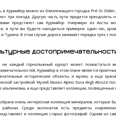
ь в Курмайор можно из близлежащего городка Pré-St-Didier
уют три поезда. Другую часть пути придется преодолеть н
вами предстанет сам Курмайор. Напрямую из Аосты мо
се, в пути вы будете находиться примерно один час, кро
 и Турина. В этом случае дорога занимает порядка трех с пол
льтурные достопримечательност
 не каждый горнолыжный курорт может похвастаться м
римечательностей, Курмайор в этом плане является приятны
ечательные исторические объекты, и музеи, а еще краси
ческой застройкой. Музей Museo Alpino Duca degli Abruzzi п
е альпинизма, а еще представляет коллекции, посвященные 
собрана очень интересная коллекция минералов, которые б
 районах. Среди экспонатов есть предметы снаряжени
редставляет и коллекция старых фотографий. Одним из са