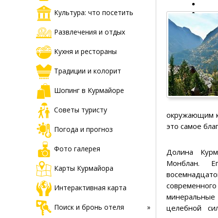
Культура: что посетить
Развлечения и отдых
Кухня и рестораны
Традиции и колорит
Шопинг в Курмайоре
Советы туристу
окружающим ку
это самое бла
Погода и прогноз
Фото галерея
Долина Курм
Монблан. 
Карты Курмайора
восемнадцат
современн
Интерактивная карта
минеральны
Поиск и бронь отеля
целебной си