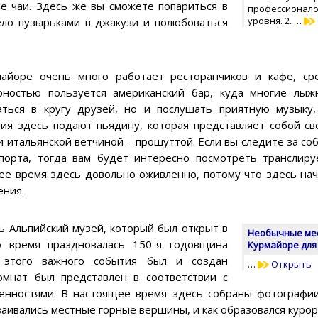
ые чаи. Здесь же вы сможете попариться в
профессионало
уровня. 2. …
тело пузырьками в джакузи и полюбоваться
айоре очень много работает ресторанчиков и кафе, с
рностью пользуется американский бар, куда многие лыж
ться в кругу друзей, но и послушать приятную музыку,
ия здесь подают пьядину, которая представляет собой с
и итальянской ветчиной – прошуттой. Если вы следите за с
порта, тогда вам будет интересно посмотреть транслир
ее время здесь довольно оживленно, потому что здесь на
ения.
ь Альпийский музей, который был открыт в
Необычные мес
о время праздновалась 150-я годовщина
Курмайоре для
ь этого важного события был и создан
…
Открыть
омнат был представлен в соответствии с
енностями. В настоящее время здесь собраны фотографии
ваивались местные горные вершины, и как образовался курор