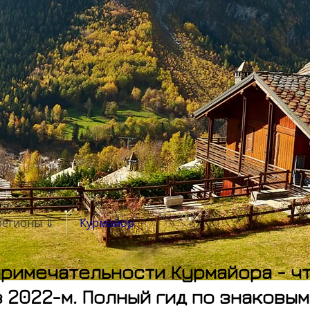
 регионы ⇓
Курмайор
римечательности Курмайора - ч
в 2022-м. Полный гид по знаковы