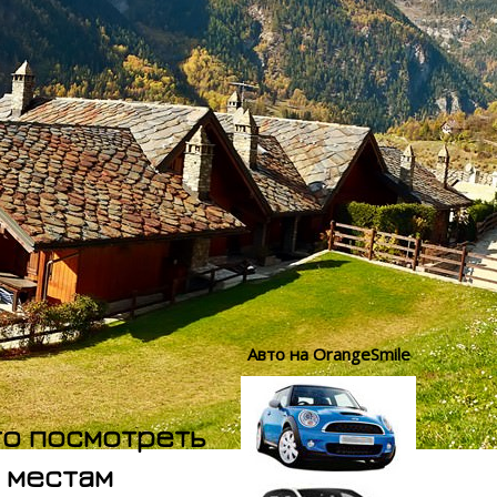
Авто на OrangeSmile
то посмотреть
м местам