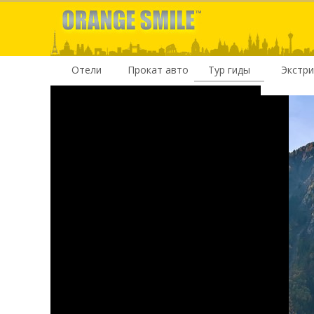
Отели
Прокат авто
Тур гиды
Экстр