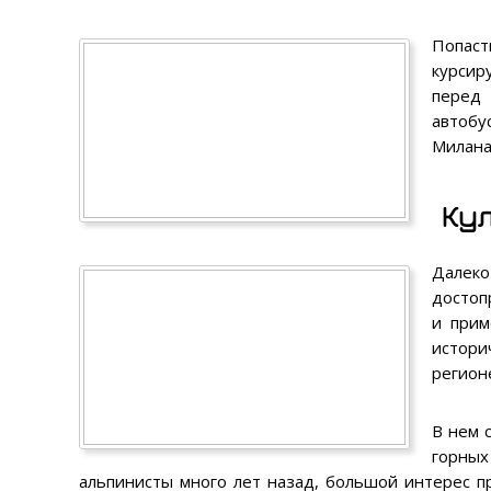
Попаст
курсир
перед 
автобу
Милана
Ку
Далеко
достоп
и прим
истори
регион
В нем 
горных
альпинисты много лет назад, большой интерес п