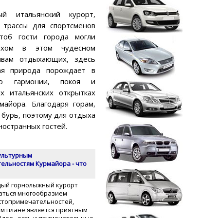
й итальянский курорт,
 трассы для спортсменов
чтоб гости города могли
ыхом в этом чудесном
ывам отдыхающих, здесь
ая природа порождает в
во гармонии, покоя и
х итальянских открытках
айора. Благодаря горам,
 бурь, поэтому для отдыха
ностранных гостей.
культурным
ельностям Курмайора - что
дый горнолыжный курорт
аться многообразием
стопримечательностей,
ом плане является приятным
Здесь есть и примечательные