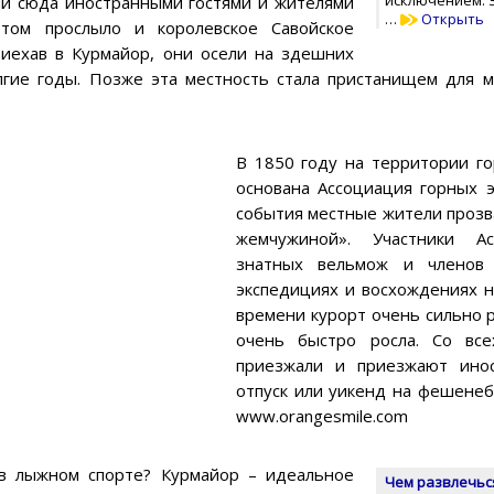
 сюда иностранными гостями и жителями
…
Открыть
этом прослыло и королевское Савойское
риехав в Курмайор, они осели на здешних
лгие годы. Позже эта местность стала пристанищем для 
В 1850 году на территории г
основана Ассоциация горных э
события местные жители прозв
жемчужиной». Участники Ас
знатных вельмож и членов 
экспедициях и восхождениях н
времени курорт очень сильно р
очень быстро росла. Со все
приезжали и приезжают инос
отпуск или уикенд на фешенеб
www.orangesmile.com
в лыжном спорте? Курмайор – идеальное
Чем развлечься