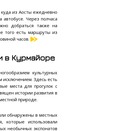
, куда из Аосты ежедневно
а автобусе. Через полчаса
жно добраться также на
ме того есть маршруты из
овиной часов.
и в Курмайоре
ногообразием культурных
м исключением. Здесь есть
вые места для прогулок с
освящен истории развития в
местной природе.
ыли обнаружены в местных
я, которые использовали
мых необычных экспонатов