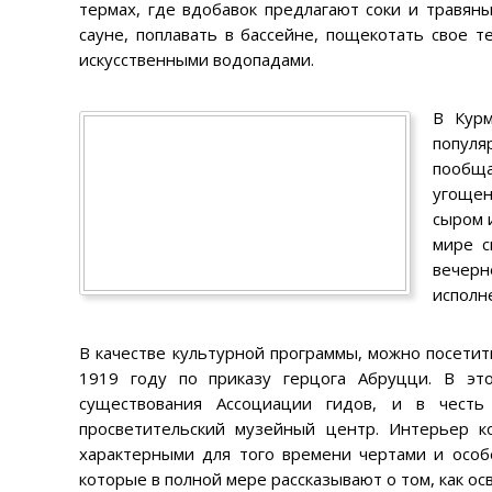
термах, где вдобавок предлагают соки и травян
сауне, поплавать в бассейне, пощекотать свое 
искусственными водопадами.
В Курм
популя
пообща
угощен
сыром 
мире с
вечерн
исполн
В качестве культурной программы, можно посетит
1919 году по приказу герцога Абруцци. В эт
существования Ассоциации гидов, и в чест
просветительский музейный центр. Интерьер к
характерными для того времени чертами и особ
которые в полной мере рассказывают о том, как ос