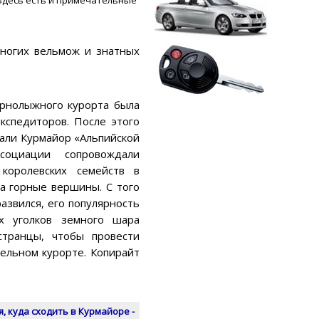
многих вельмож и знатных
орнолыжного курорта была
кспедиторов. После этого
али Курмайор «Альпийской
социации сопровождали
королевских семейств в
а горные вершины. С того
азвился, его популярность
х уголков земного шара
транцы, чтобы провести
ельном курорте. Копирайт
, куда сходить в Курмайоре -