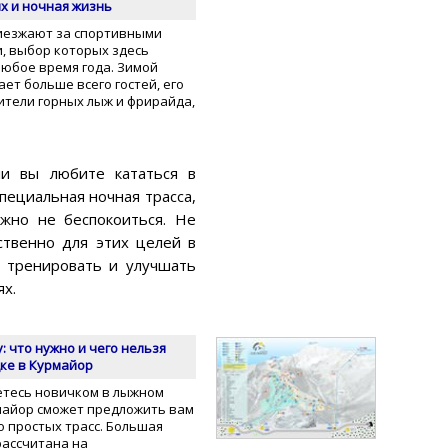
х и ночная жизнь
иезжают за спортивными
, выбор которых здесь
любое время года. Зимой
ет больше всего гостей, его
тели горных лыж и фрирайда,
и вы любите кататься в
специальная ночная трасса,
ожно не беспокоиться. Не
ственно для этих целей в
т тренировать и улучшать
ях.
: что нужно и чего нельзя
дке в Курмайор
яетесь новичком в лыжном
рмайор сможет предложить вам
о простых трасс. Большая
рассчитана на