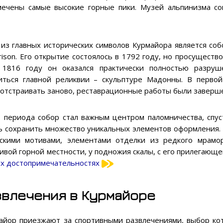
тмечены самые высокие горные пики. Музей альпинизма с
из главных исторических символов Курмайора является собо
rison. Его открытие состоялось в 1792 году, но просущество
1816 году он оказался практически полностью разруш
иться главной реликвии – скульптуре Мадонны. В перво
 отстраивать заново, реставрационные работы были заверше
о периода собор стал важным центром паломничества, спус
ь сохранить множество уникальных элементов оформления.
скими мотивами, элементами отделки из редкого мрамо
ивой горной местности, у подножия скалы, с его прилегающ
ых достопримечательностях
звлечения в Курмайоре
айор приезжают за спортивными развлечениями, выбор ко