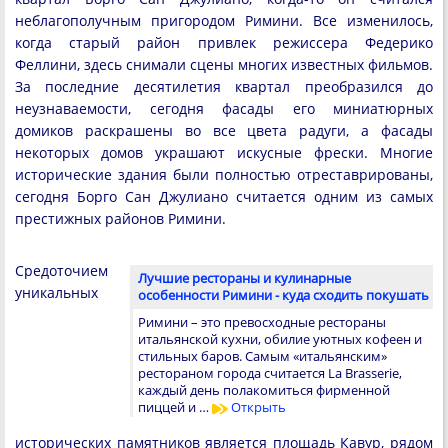
неблагополучным пригородом Римини. Все изменилось,
когда старый район привлек режиссера Федерико
Феллини, здесь снимали сцены многих известных фильмов.
За последние десятилетия квартал преобразился до
неузнаваемости, сегодня фасады его миниатюрных
домиков раскрашены во все цвета радуги, а фасады
некоторых домов украшают искусные фрески. Многие
исторические здания были полностью отреставрированы,
сегодня Борго Сан Джулиано считается одним из самых
престижных районов Римини.
Средоточием
Лучшие рестораны и кулинарные
уникальных
особенности Римини - куда сходить покушать
Римини – это превосходные рестораны
итальянской кухни, обилие уютных кофеен и
стильных баров. Самым «итальянским»
рестораном города считается La Brasserie,
каждый день полакомиться фирменной
пиццей и …
Открыть
исторических памятников является площадь Кавур, рядом