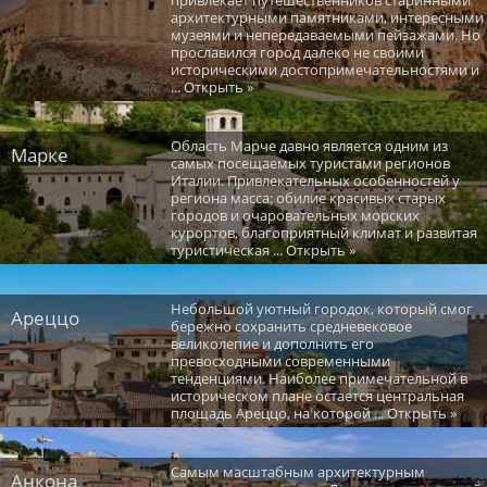
архитектурными памятниками, интересными
музеями и непередаваемыми пейзажами. Но
прославился город далеко не своими
историческими достопримечательностями и
... Открыть »
Область Марче давно является одним из
Марке
самых посещаемых туристами регионов
Италии. Привлекательных особенностей у
региона масса: обилие красивых старых
городов и очаровательных морских
курортов, благоприятный климат и развитая
туристическая ... Открыть »
Небольшой уютный городок, который смог
Ареццо
бережно сохранить средневековое
великолепие и дополнить его
превосходными современными
тенденциями. Наиболее примечательной в
историческом плане остается центральная
площадь Ареццо, на которой ... Открыть »
Самым масштабным архитектурным
Анкона