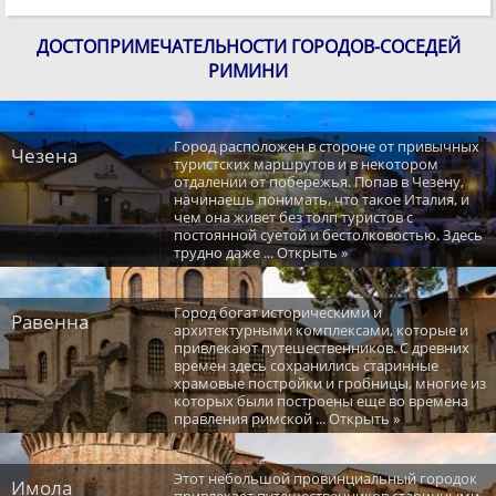
ДОСТОПРИМЕЧАТЕЛЬНОСТИ ГОРОДОВ-СОСЕДЕЙ
РИМИНИ
Город расположен в стороне от привычных
Чезена
туристских маршрутов и в некотором
отдалении от побережья. Попав в Чезену,
начинаешь понимать, что такое Италия, и
чем она живет без толп туристов с
постоянной суетой и бестолковостью. Здесь
трудно даже ... Открыть »
Город богат историческими и
Равенна
архитектурными комплексами, которые и
привлекают путешественников. С древних
времен здесь сохранились старинные
храмовые постройки и гробницы, многие из
которых были построены еще во времена
правления римской ... Открыть »
Этот небольшой провинциальный городок
Имола
привлекает путешественников старинными