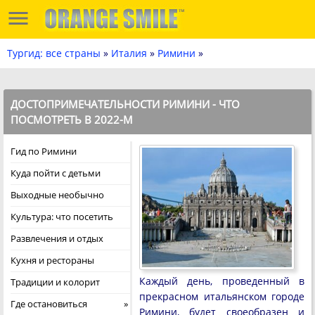
Тургид: все страны
»
Италия
»
Римини
»
ДОСТОПРИМЕЧАТЕЛЬНОСТИ РИМИНИ - ЧТО
ПОСМОТРЕТЬ В 2022-М
Гид по Римини
Куда пойти с детьми
Выходные необычно
Культура: что посетить
Развлечения и отдых
Кухня и рестораны
Каждый день, проведенный в
Традиции и колорит
прекрасном итальянском городе
Где остановиться
Римини, будет своеобразен и