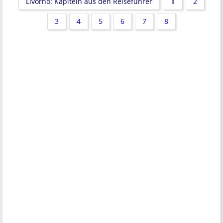
1
Livorno: Kapiteln aus den Reiseführer
2
3
4
5
6
7
8