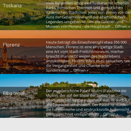
Viele Reisenden assoziiren Toskana mit schönen
Toskana
Parks, römischen Thermen und gemütlichen
italienischen Städtchen, jedes von denen von der
Aura der Geheimnisse und der altertümlichen
Legenden umgeben ist. Um alle Galerien und
Museen von Florenz - die Hauptstadt ... Öffnen »
Heute beträgt die Einwohnerzahl etwa 356 000
Florenz
Menschen. Florenz ist eine einzigartige Stadt,
eine Art vom Stadt-Freilichtmuseum. Hierher
braucht man nicht wegen des Nachtlebens
anzukommen. Florenz lohnt es zu besuchen, um
die Vergangenheit und Charme einer
Sonderkultur ... Öffnen »
Der wunderschöne Palast Mulini (Palazzina dei
Elba Insel
Mulini), der auf der Stelle der zerstörten
altertümlichen Kirche aufgebaut war, ist auch für
alle Touristen sehenswert. Der Palast ist durch
die harmonische und eindrucksvolle Außensicht
gekennzeichnet und gehört zu ... Öffnen »