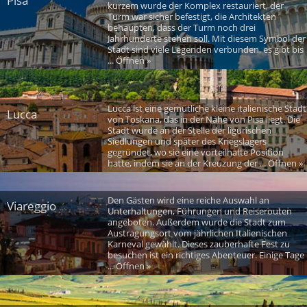
Pisa
kurzem wurde der Komplex restauriert, der
Turm war sicher befestigt, die Architekten
behaupten, dass der Turm noch drei
Jahrhunderte stehen soll. Mit diesem Symbol der
Stadt sind viele Legenden verbunden, es gibt bis
... Öffnen »
Lucca ist eine gemütliche kleine italienische Stadt
Lucca
von Toskana, das in der Nähe von Pisa liegt. Die
Stadt wurde an der Stelle der ligurischen
Siedlungen und später des Kriegslagers
gegründet, wo sie eine vorteilhafte Position
hatte, indem sie an der Kreuzung der ... Öffnen »
Den Gästen wird eine reiche Auswahl an
Viareggio
Unterhaltungen, Führungen und Reiserouten
angeboten. Außerdem wurde die Stadt zum
Austragungsort vom jährlichen Italienischen
Karneval gewählt. Dieses zauberhafte Fest zu
besuchen ist ein richtiges Abenteuer. Einige Tage
... Öffnen »