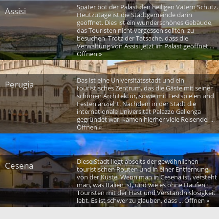
Später bot der Palast den heiligen Vätern Schutz.
Assisi
Heutzutage ist die Stadtgemeinde darin
geöffnet. Dies ist ein wunderschönes Gebäude,
das Touristen nicht vergessen sollten, zu
besuchen. Trotz der Tatsache, dass die
Verwaltung von Assisi jetzt im Palast geöffnet ...
Öffnen »
Das ist eine Universitätsstadt und ein
Perugia
touristisches Zentrum, das die Gäste mit seiner
schönen Architektur, sowie mit Festspielen und
Festen anzieht. Nachdem in der Stadt die
internationale Universität Palazzo Gallenga
gegründet war, kamen hierher viele Reisende, ...
Öffnen »
Diese Stadt liegt abseits der gewöhnlichen
Cesena
touristischen Routen und in einer Entfernung
von der Küste. Wenn man in Cesena ist, versteht
man, was Italien ist, und wie es ohne Haufen
Touristen mit der Hast und Verständnislosigkeit
lebt. Es ist schwer zu glauben, dass ... Öffnen »