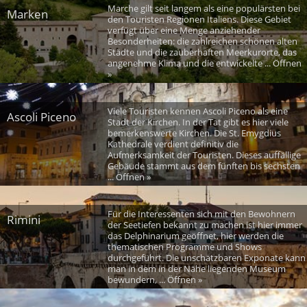
Marche gilt seit langem als eine populärsten bei
Marken
den Touristen Regionen Italiens. Diese Gebiet
verfügt über eine Menge anziehender
Besonderheiten: die zahlreichen schönen alten
Städte und die zauberhaften Meerkurorte, das
angenehme Klima und die entwickelte ... Öffnen
»
Viele Touristen kennen Ascoli Piceno als eine
Ascoli Piceno
Stadt der Kirchen. In der Tat gibt es hier viele
bemerkenswerte Kirchen. Die St. Emygdius
Kathedrale verdient definitiv die
Aufmerksamkeit der Touristen. Dieses auffällige
Gebäude stammt aus dem fünften bis sechsten
... Öffnen »
Für die Interessenten sich mit den Bewohnern
Rimini
der Seetiefen bekannt zu machen ist hier immer
das Delphinarium geöffnet, hier werden die
thematischen Programme und Shows
durchgeführt. Die unschätzbaren Exponate kann
man in dem in der Nähe liegenden Museum
bewundern, ... Öffnen »