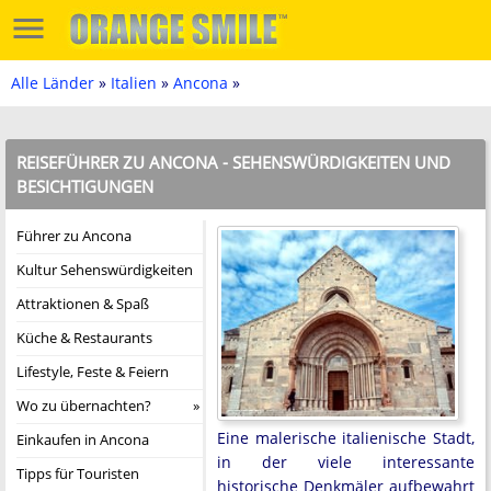
Alle Länder
»
Italien
»
Ancona
»
REISEFÜHRER ZU ANCONA - SEHENSWÜRDIGKEITEN UND
BESICHTIGUNGEN
Führer zu Ancona
Kultur Sehenswürdigkeiten
Attraktionen & Spaß
Küche & Restaurants
Lifestyle, Feste & Feiern
Wo zu übernachten?
Eine malerische italienische Stadt,
Einkaufen in Ancona
in der viele interessante
Tipps für Touristen
historische Denkmäler aufbewahrt