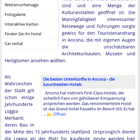
Wettervorhersage
sind und eine Menge der
Kulturanstalten geöffnet ist. Die
Fotogalerie
Mannigfaltigkeit interessanter
Interaktive Karten
Reisewege und Führungen sorgte
gewiss für den Touristenandrang
Finden Sie Ihr Hotel
in Ancona, die mit eigenen Augen
Car rental
die unschätzbaren
Architekturbauten, Museen und
Heiligtümer ansehen wollten.
Als
Die besten Unterkünfte in Ancona - die
Wahrzeichen
luxuriösesten Hotels
der Stadt gilt
Ancona hat mehrere First-Class-Hotels, die
schon einige
sicherlich Fans von gehobener Entspannung
ansprechen werden. Das renommierteste Hotel
Jahrhunderte
ist das Grand Hotel Passetto im Resort-Stil. Es hat
Loggia
…
Öffnen
Merkanti,
deren Bau in
der Mitte des 15 Jahrhunderts stattfand. Ursprünglich diente
die Loggia als der Platz für Kaufleute, heute werden hier