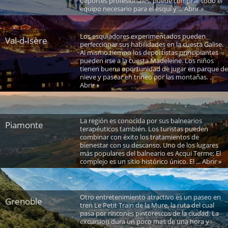
deportes profesionales, puede comprar todo el
equipo necesario para el esquí y ... Abrir »
Los esquiadores experimentados pueden
Val-d-Isère
perfeccionar sus habilidades en la cuesta Galise.
Al mismo tiempo los deportistas principiantes
pueden irse a la cuesta Madeleine. Los niños
tienen buena oportunidad de jugar en parque de
nieve y pasear en trineo por las montañas. ...
Abrir »
La región es conocida por sus balnearios
Piamonte
terapéuticos también. Los turistas pueden
combinar con éxito los tratamientos de
bienestar con su descanso. Uno de los lugares
más populares del balneario es Acqui Terme; El
complejo es un sitio histórico único. El ... Abrir »
Otro entretenimiento atractivo es un paseo en
Grenoble
tren Le Petit Train de la Mure, la ruta del cual
pasa por rincones pintorescos de la ciudad. La
excursion dura un poco mas de una hora y