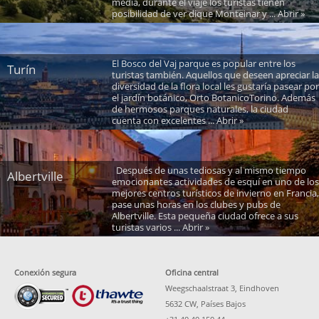
media, durante el viaje los turistas tienen
posibilidad de ver dique Monteinar y ... Abrir »
El Bosco del Vaj parque es popular entre los
Turín
turistas también. Aquellos que deseen apreciar la
diversidad de la flora local les gustaría pasear por
el jardín botánico, Orto BotanicoTorino. Además
de hermosos parques naturales, la ciudad
cuenta con excelentes ... Abrir »
Después de unas tediosas y al mismo tiempo
Albertville
emocionantes actividades de esquí en uno de los
mejores centros turísticos de invierno en Francia,
pase unas horas en los clubes y pubs de
Albertville. Esta pequeña ciudad ofrece a sus
turistas varios ... Abrir »
Conexión segura
Oficina central
Weegschaalstraat 3, Eindhoven
5632 CW, Países Bajos