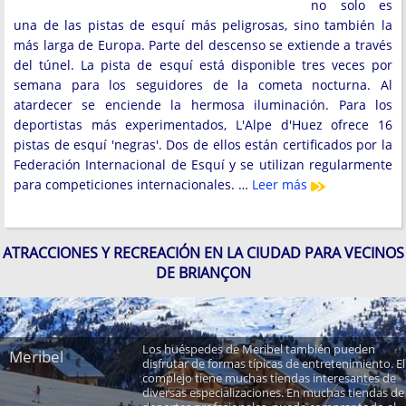
no solo es
una de las pistas de esquí más peligrosas, sino también la
más larga de Europa. Parte del descenso se extiende a través
del túnel. La pista de esquí está disponible tres veces por
semana para los seguidores de la cometa nocturna. Al
atardecer se enciende la hermosa iluminación. Para los
deportistas más experimentados, L'Alpe d'Huez ofrece 16
pistas de esquí 'negras'. Dos de ellos están certificados por la
Federación Internacional de Esquí y se utilizan regularmente
para competiciones internacionales. …
Leer más
ATRACCIONES Y RECREACIÓN EN LA CIUDAD PARA VECINOS
DE BRIANÇON
Los huéspedes de Meribel también pueden
Meribel
disfrutar de formas típicas de entretenimiento. El
complejo tiene muchas tiendas interesantes de
diversas especializaciones. En muchas tiendas de