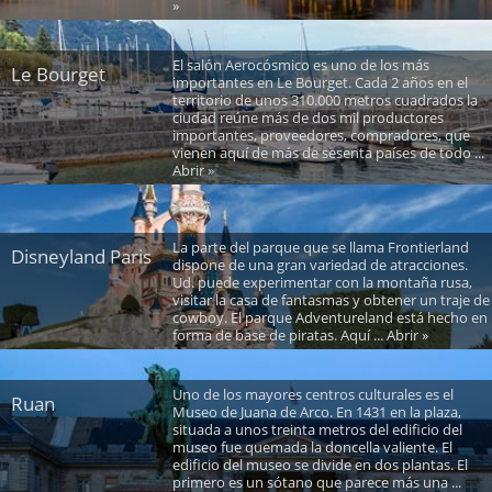
»
El salón Aerocósmico es uno de los más
Le Bourget
importantes en Le Bourget. Cada 2 años en el
territorio de unos 310.000 metros cuadrados la
ciudad reúne más de dos mil productores
importantes, proveedores, compradores, que
vienen aquí de más de sesenta países de todo ...
Abrir »
La parte del parque que se llama Frontierland
Disneyland Paris
dispone de una gran variedad de atracciones.
Ud. puede experimentar con la montaña rusa,
visitar la casa de fantasmas y obtener un traje de
cowboy. El parque Adventureland está hecho en
forma de base de piratas. Aquí ... Abrir »
Uno de los mayores centros culturales es el
Ruan
Museo de Juana de Arco. En 1431 en la plaza,
situada a unos treinta metros del edificio del
museo fue quemada la doncella valiente. El
edificio del museo se divide en dos plantas. El
primero es un sótano que parece más una ...