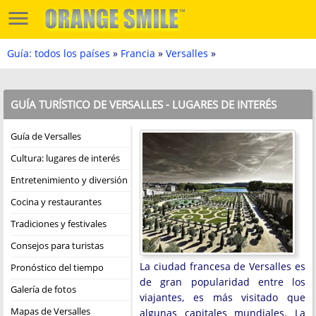
Guía: todos los países
»
Francia
»
Versalles
»
GUÍA TURÍSTICO DE VERSALLES - LUGARES DE INTERÉS
Guía de Versalles
Cultura: lugares de interés
Entretenimiento y diversión
Cocina y restaurantes
Tradiciones y festivales
Consejos para turistas
La ciudad francesa de Versalles es
Pronóstico del tiempo
de gran popularidad entre los
Galería de fotos
viajantes, es más visitado que
Mapas de Versalles
algunas capitales mundiales. La