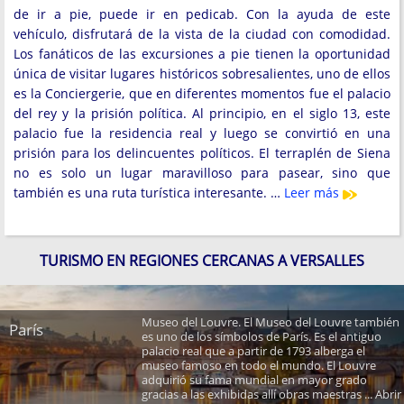
de ir a pie, puede ir en pedicab. Con la ayuda de este
vehículo, disfrutará de la vista de la ciudad con comodidad.
Los fanáticos de las excursiones a pie tienen la oportunidad
única de visitar lugares históricos sobresalientes, uno de ellos
es la Conciergerie, que en diferentes momentos fue el palacio
del rey y la prisión política. Al principio, en el siglo 13, este
palacio fue la residencia real y luego se convirtió en una
prisión para los delincuentes políticos. El terraplén de Siena
no es solo un lugar maravilloso para pasear, sino que
también es una ruta turística interesante. …
Leer más
TURISMO EN REGIONES CERCANAS A VERSALLES
Museo del Louvre. El Museo del Louvre también
París
es uno de los símbolos de París. Es el antiguo
palacio real que a partir de 1793 alberga el
museo famoso en todo el mundo. El Louvre
adquirió su fama mundial en mayor grado
gracias a las exhibidas allí obras maestras ... Abrir