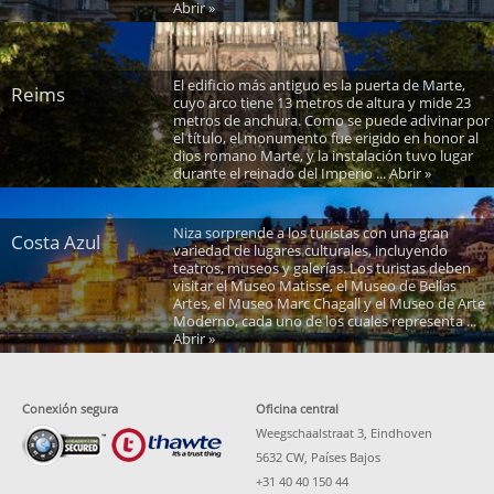
Abrir »
El edificio más antiguo es la puerta de Marte,
Reims
cuyo arco tiene 13 metros de altura y mide 23
metros de anchura. Como se puede adivinar por
el título, el monumento fue erigido en honor al
dios romano Marte, y la instalación tuvo lugar
durante el reinado del Imperio ... Abrir »
Niza sorprende a los turistas con una gran
Costa Azul
variedad de lugares culturales, incluyendo
teatros, museos y galerías. Los turistas deben
visitar el Museo Matisse, el Museo de Bellas
Artes, el Museo Marc Chagall y el Museo de Arte
Moderno, cada uno de los cuales representa ...
Abrir »
Conexión segura
Oficina central
Weegschaalstraat 3, Eindhoven
5632 CW, Países Bajos
+31 40 40 150 44