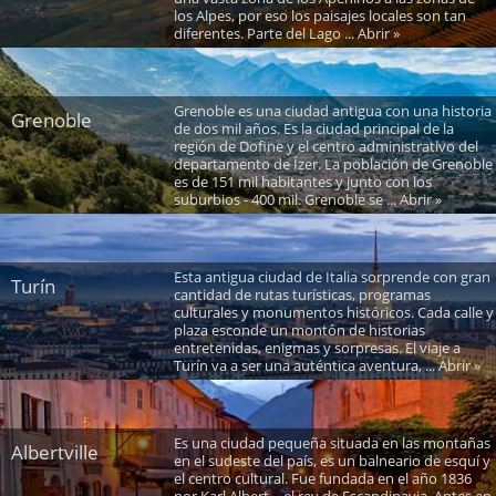
los Alpes, por eso los paisajes locales son tan
diferentes. Parte del Lago ... Abrir »
Grenoble es una ciudad antigua con una historia
Grenoble
de dos mil años. Es la ciudad principal de la
región de Dofine y el centro administrativo del
departamento de Ízer. La población de Grenoble
es de 151 mil habitantes y junto con los
suburbios - 400 mil. Grenoble se ... Abrir »
Esta antigua ciudad de Italia sorprende con gran
Turín
cantidad de rutas turísticas, programas
culturales y monumentos históricos. Cada calle y
plaza esconde un montón de historias
entretenidas, enigmas y sorpresas. El viaje a
Turín va a ser una auténtica aventura, ... Abrir »
Es una ciudad pequeña situada en las montañas
Albertville
en el sudeste del país, es un balneario de esquí y
el centro cultural. Fue fundada en el año 1836
por Karl Albert – el rey de Escandinavia. Antes en