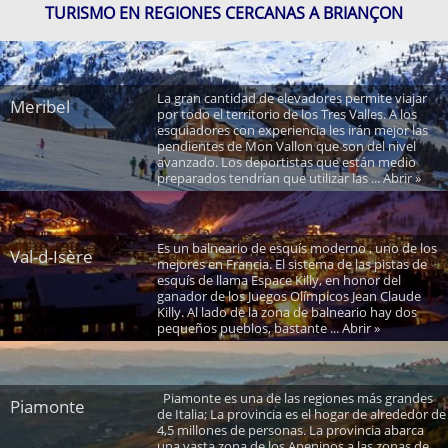
TURISMO EN REGIONES CERCANAS A BRIANÇON
La gran cantidad de elevadores permite viajar
Meribel
por todo el territorio de los Tres Valles. A los
esquiadores con experiencia les irán mejor las
pendientes de Mon Vallon que son del nivel
avanzado. Los deportistas que están medio
preparados tendrían que utilizar las ... Abrir »
Es un balneario de esquís moderno , uno de los
Val-d-Isère
mejores en Francia. El sistema de las pistas de
esquís de llama Espace Killy, en honor del
ganador de los Juegos Olímpicos Jean Claude
Killy. Al lado de la zona de balneario hay dos
pequeños pueblos, bastante ... Abrir »
Piamonte es una de las regiones más grandes
Piamonte
de Italia; La provincia es el hogar de alrededor de
4,5 millones de personas. La provincia abarca
una vasta zona de los Apeninos a las zonas de