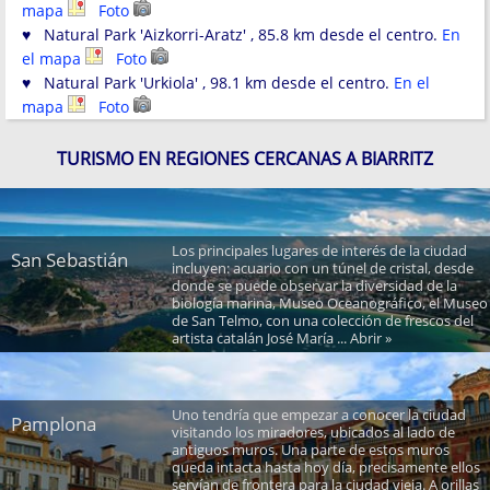
mapa
Foto
♥ Natural Park 'Aizkorri-Aratz' , 85.8 km desde el centro.
En
el mapa
Foto
♥ Natural Park 'Urkiola' , 98.1 km desde el centro.
En el
mapa
Foto
TURISMO EN REGIONES CERCANAS A BIARRITZ
Los principales lugares de interés de la ciudad
San Sebastián
incluyen: acuario con un túnel de cristal, desde
donde se puede observar la diversidad de la
biología marina, Museo Oceanográfico, el Museo
de San Telmo, con una colección de frescos del
artista catalán José María ... Abrir »
Uno tendría que empezar a conocer la ciudad
Pamplona
visitando los miradores, ubicados al lado de
antiguos muros. Una parte de estos muros
queda intacta hasta hoy día, precisamente ellos
servían de frontera para la ciudad vieja. A orillas