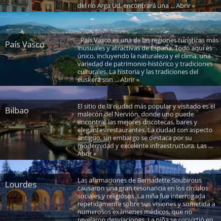
del río Arga Ud. encontrará una ... Abrir »
País Vasco es una de las regiones turísticas más
País Vasco
inusuales y atractivas de España. Todo aquí es
único, incluyendo la naturaleza y el clima, una
variedad de patrimonio histórico y tradiciones
culturales. La historia y las tradiciones del
euskera son ... Abrir »
El sitio de la ciudad más popular y visitado es el
Bilbao
malecón del Nervión, donde uno puede
encontrar las mejores discotecas, bares y
elegantes restaurantes. La ciudad con aspecto
antiguo, sin embargo se destaca por su
modernidad y excelente infraestructura. Las ...
Abrir »
Las afirmaciones de Bernadette Soubirous
Lourdes
causaron una gran resonancia en los círculos
sociales y religiosos. La niña fue interrogada
repetidamente sobre sus visiones y sometida a
numerosos exámenes médicos, que no
revelaron desviaciones. La niña se convirtió en ...