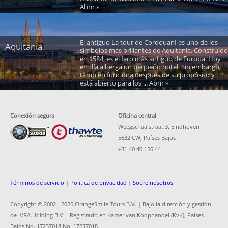
Abrir »
El antiguo La tour de CordouanI es uno de los
Aquitania
símbolos más brillantes de Aquitania. Construido
en 1584, es el faro más antiguo de Europa. Hoy
en día alberga un pequeño hotel. Sin embargo,
también funciona después de su propósito y
está abierto para los ... Abrir »
Conexión segura
Oficina central
Weegschaalstraat 3, Eindhoven
5632 CW, Países Bajos
+31 40 40 150 44
Términos de servicio
|
Politica de privacidad
|
Sobre nosotros
Copyright © 2002 -
2026 OrangeSmile Tours B.V. | Bajo la dirección y gestión
de IVRA Holding B.V. - Registrado en Kamer van Koophandel (KvK), Países
Bajos No. 17237018 No. 17237018