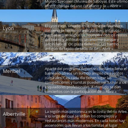
Museo Savoisien (Museo de Saboya). Este último
ofrece objetos del uso cotidiano y la ... Abrir »
El Lyon viejo, situado en la colina de Fourvière,
Lyon
conserva la hermosura de parques antiguos -
parque arqueológico de Fourvière con los restos
del teatro y anfiteatro, un enorme parque y
jardín Tete d´Or, plaza Bellecour, un barrrio
antiguo de tejido de seda de de ... Abrir »
Aparte del programa deportivo bastante lleno el
Meribel
balneario ofrece un surtido amplio de eventos
culturales. Casi cada día tienen lugar las
competiciones y turistas pueden ver luchar a los
esquiadores profesionales. A menudo se dan
conciertos con la participación de ... Abrir »
La región más pintoresca es la costa del río Arlee,
Albertville
a lo largo del cual se sitúan los complejos y
restaurantes más modernos. En cada hotel hay
ascensores que llevan a los turistas al lugar