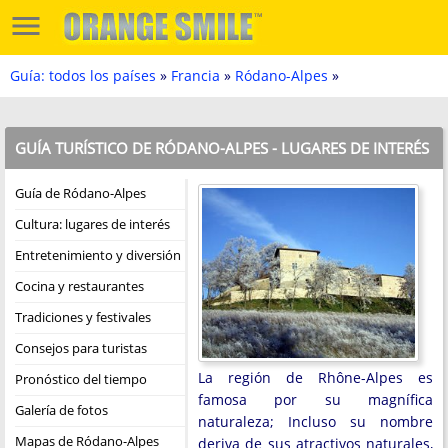
Guía: todos los países
»
Francia
»
Ródano-Alpes
»
GUÍA TURÍSTICO DE RÓDANO-ALPES - LUGARES DE INTERÉS
Guía de Ródano-Alpes
Cultura: lugares de interés
Entretenimiento y diversión
Cocina y restaurantes
Tradiciones y festivales
Consejos para turistas
La región de Rhône-Alpes es
Pronóstico del tiempo
famosa por su magnífica
Galería de fotos
naturaleza; Incluso su nombre
Mapas de Ródano-Alpes
deriva de sus atractivos naturales,