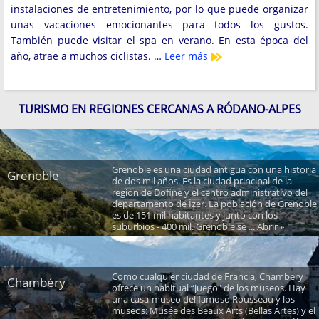
instalaciones de entretenimiento, por lo que puede organizar
unas vacaciones emocionantes para todos los gustos.
También puede visitar el spa en verano. En esta época del
año, atrae a muchos ciclistas. …
Leer más
TURISMO EN REGIONES CERCANAS A RÓDANO-ALPES
Grenoble es una ciudad antigua con una historia
Grenoble
de dos mil años. Es la ciudad principal de la
región de Dofine y el centro administrativo del
departamento de Ízer. La población de Grenoble
es de 151 mil habitantes y junto con los
suburbios - 400 mil. Grenoble se ... Abrir »
Como cualquier ciudad de Francia, Chambery
Chambéry
ofrece un habitual “juego" de los museos. Hay
una casa-museo del famoso Rousseau y los
museos: Musée des Beaux Arts (Bellas Artes) y el