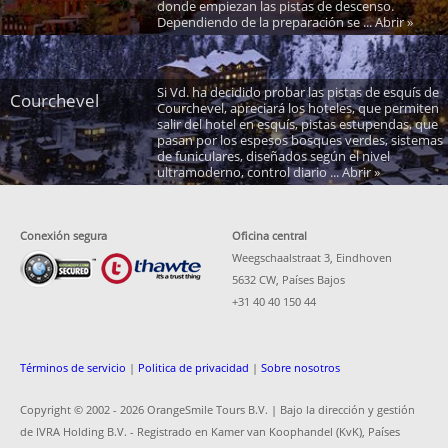
donde empiezan las pistas de descenso.
Dependiendo de la preparación se ... Abrir »
Si Vd. ha decidido probar las pistas de esquís de
Courchevel
Courchevel, apreciará los hoteles, que permiten
salir del hotel en esquís, pistas estupendas, que
pasan por los espesos bosques verdes, sistemas
de funiculares, diseñados según el nivel
ultramoderno, control diario ... Abrir »
Conexión segura
Oficina central
Weegschaalstraat 3, Eindhoven
5632 CW, Países Bajos
+31 40 40 150 44
Términos de servicio
|
Politica de privacidad
|
Sobre nosotros
Copyright © 2002 -
2026 OrangeSmile Tours B.V. | Bajo la dirección y gestión
de IVRA Holding B.V. - Registrado en Kamer van Koophandel (KvK), Países