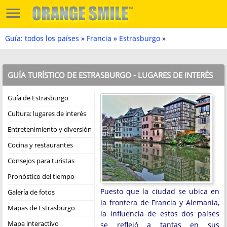
Guía: todos los países
»
Francia
»
Estrasburgo
»
GUÍA TURÍSTICO DE ESTRASBURGO - LUGARES DE INTERÉS
Guía de Estrasburgo
Cultura: lugares de interés
Entretenimiento y diversión
Cocina y restaurantes
Consejos para turistas
Pronóstico del tiempo
Puesto que la ciudad se ubica en
Galería de fotos
la frontera de Francia y Alemania,
Mapas de Estrasburgo
la influencia de estos dos países
Mapa interactivo
se reflejó a tantas en sus