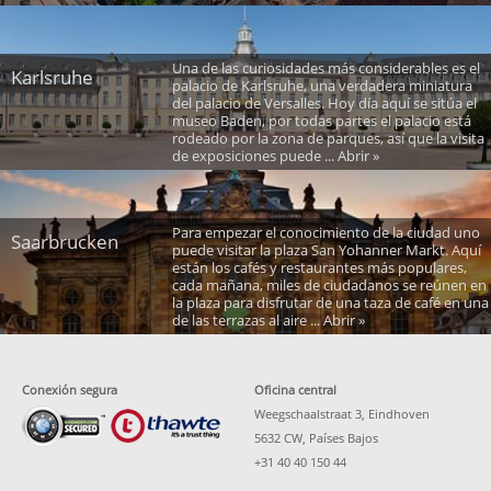
Una de las curiosidades más considerables es el
Karlsruhe
palacio de Karlsruhe, una verdadera miniatura
del palacio de Versalles. Hoy día aquí se sitúa el
museo Baden, por todas partes el palacio está
rodeado por la zona de parques, así que la visita
de exposiciones puede ... Abrir »
Para empezar el conocimiento de la ciudad uno
Saarbrucken
puede visitar la plaza San Yohanner Markt. Aquí
están los cafés y restaurantes más populares,
cada mañana, miles de ciudadanos se reúnen en
la plaza para disfrutar de una taza de café en una
de las terrazas al aire ... Abrir »
Conexión segura
Oficina central
Weegschaalstraat 3, Eindhoven
5632 CW, Países Bajos
+31 40 40 150 44