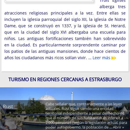
Trois Eglises
alberga tres
atracciones religiosas principales a la vez. Entre ellas se
incluyen la iglesia parroquial del siglo XII, la iglesia de Notre
Dame, que se construyó en 1337, y la iglesia de St. Herard,
que en la ciudad del siglo XVI albergaba una escuela para
niños. Las antiguas fortificaciones también han sobrevivido
en la ciudad. Es particularmente sorprendente caminar por
los patios de las antiguas mansiones, donde hace cientos de
años los ciudadanos más ricos solían vivir. …
Leer más
TURISMO EN REGIONES CERCANAS A ESTRASBURGO
Cabe señalar que, contrariamente a las leyes
Rust
actuales, Rust sigue siendo una entidad
territorial independiente a pesar del hecho de
que el número de sus habitantes es inferior a
2.000 personas (según la legislación actual, para
poder autogobierno, la población de ... Abrir »