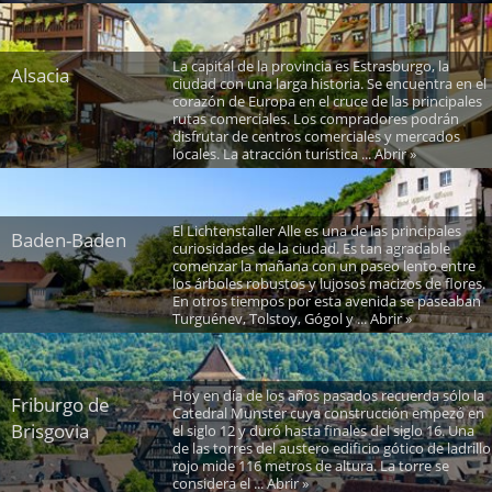
La capital de la provincia es Estrasburgo, la
Alsacia
ciudad con una larga historia. Se encuentra en el
corazón de Europa en el cruce de las principales
rutas comerciales. Los compradores podrán
disfrutar de centros comerciales y mercados
locales. La atracción turística ... Abrir »
El Lichtenstaller Alle es una de las principales
Baden-Baden
curiosidades de la ciudad. Es tan agradable
comenzar la mañana con un paseo lento entre
los árboles robustos y lujosos macizos de flores.
En otros tiempos por esta avenida se paseaban
Turguénev, Tolstoy, Gógol y ... Abrir »
Hoy en día de los años pasados recuerda sólo la
Friburgo de
Catedral Munster cuya construcción empezó en
Brisgovia
el siglo 12 y duró hasta finales del siglo 16. Una
de las torres del austero edificio gótico de ladrillo
rojo mide 116 metros de altura. La torre se
considera el ... Abrir »