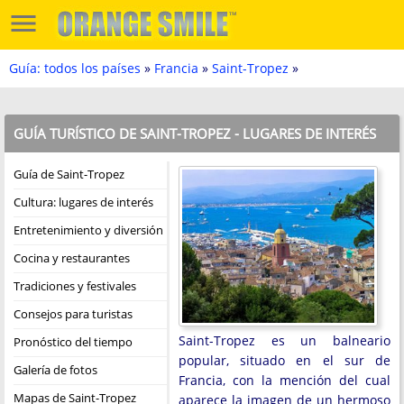
Guía: todos los países
»
Francia
»
Saint-Tropez
»
GUÍA TURÍSTICO DE SAINT-TROPEZ - LUGARES DE INTERÉS
Guía de Saint-Tropez
Cultura: lugares de interés
Entretenimiento y diversión
Cocina y restaurantes
Tradiciones y festivales
Consejos para turistas
Saint-Tropez es un balneario
Pronóstico del tiempo
popular, situado en el sur de
Galería de fotos
Francia, con la mención del cual
Mapas de Saint-Tropez
aparece la imagen de un hermoso