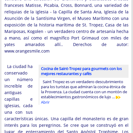
franceses Matisse, Picabia, Cross, Bonnard, una variedad de
reliquias de la iglesia - la Capilla de Santa Ana, Iglesia de la
Asunción de la Santísima Virgen, el Museo Marítimo con una
exposición de la historia marítima de St. Tropez, Casa de las
Mariposas, Kogolen - un verdadero centro de artesanía hecha
a mano, así como el magnífico Port Grimaud con miles de
yates amarados allí.. Derechos de autor:
www.orangesmile.com
La ciudad ha
Cocina de Saint-Tropez para gourmets con los
conservado
mejores restaurantes y cafés
un número
Saint Tropez es un verdadero descubrimiento
increíble de
para los turistas que admiran la cocina étnica de
la Provenza. La ciudad cuenta con un montón de
antiguas
establecimientos gastronómicos de lujo …
capillas e
Abrir
iglesias, cada
una con sus
características únicas. Una capilla del monasterio es de gran
interés para los peregrinos. Se cree que se construyó en el
lugar de enterramiento del Santo Apóstol Trophime. Los