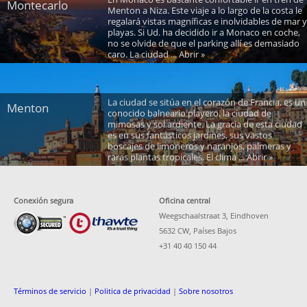
Montecarlo
Menton a Niza. Este viaje a lo largo de la costa le
regalará vistas magníficas e inolvidables de mar y
playas. Si Ud. ha decidido ir a Monaco en coche,
no se olvide de que el parking allí es demasiado
caro. La ciudad ... Abrir »
La ciudad se sitúa en el corazón de Francia, es un
Menton
conocido balneario playero, la ciudad de
mimosas y sol ardiente. La gracia de esta ciudad
es en sus fantásticos jardines, sus vastos
boscajes de limoneros y naranjos, palmeras y
raras plantas tropicales. El clima ... Abrir »
Conexión segura
Oficina central
Weegschaalstraat 3, Eindhoven
5632 CW, Países Bajos
+31 40 40 150 44
Términos de servicio
|
Politica de privacidad
|
Sobre nosotros