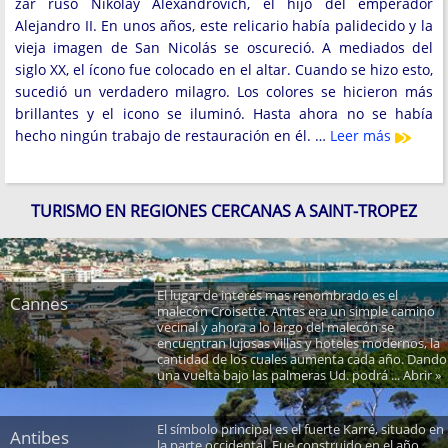
zar ruso Nikolay Alexandrovich, el hijo del emperador
Alejandro II. En unos años, este relicario había palidecido y la
vieja imagen de San Nicolás se oscureció. A mediados del
siglo XX, el ícono fue colocado en el altar. Cuando se hizo esto,
sucedió un verdadero milagro. Los colores se hicieron más
brillantes y el icono se iluminó. Hasta ahora no se había
hecho ningún trabajo de restauración en él. …
Leer más
TURISMO EN REGIONES CERCANAS A SAINT-TROPEZ
El lugar de interés mas renombrado es el
Cannes
malecón Croisette. Antes era un simple camino
vecinal y ahora a lo largo del malecón se
encuentran lujosas villas y hoteles modernos, la
cantidad de los cuales aumenta cada año. Dando
una vuelta bajo las palmeras Ud. podrá ... Abrir »
El símbolo principal es el fuerte Karré, situado en
Antibes
la parte occidental. Fue construido en el año