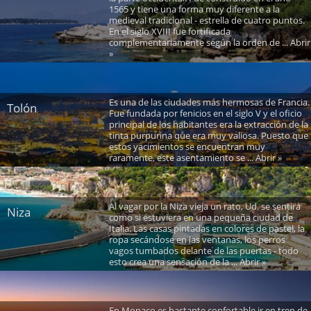
1565 y tiene una forma muy diferente a la
medieval tradicional - estrella de cuatro puntos.
En el siglo XVIII fue fortificada
complementariamente según la orden de ... Abrir
»
Es una de las ciudades más hermosas de Francia.
Tolón
Fue fundada por fenicios en el siglo V y el oficio
principal de los habitantes era la extracción de la
tinta purpurina que era muy valiosa. Puesto que
estos yacimientos se encuentran muy
raramente, este asentamiento se ... Abrir »
Al vagar por la Niza vieja un rato, Ud. se sentirá
Niza
como si estuviera en una pequeña ciudad de
Italia. Las casas pintadas en colores de pastel, la
ropa secándose en las ventanas, los perros
vagos tumbados delante de las puertas - todo
esto crea una sensación de la ... Abrir »
En Monaco es bastante confortable ir en tren de