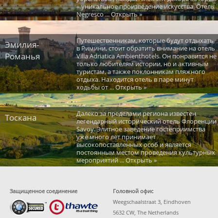
– уникальное произведение искусства. Отель
Negresco ... Открыть »
Путешественникам, которые будут отдыхать
Эмилия-
в Римини, стоит обратить внимание на отель
Романья
Villa Adriatica Ambienthotels. Он понравится не
только любителям истории, но и активным
туристам, а также поклонникам пляжного
отдыха. Находится отель в паре минут
ходьбы от ... Открыть »
Далеко за пределами региона известен
Тоскана
легендарный исторический отель Флоренции
Savoy. Элитное заведение гостеприимства
уже много лет принимает
высокопоставленных особ и является
постоянным местом проведения культурных
мероприятий ... Открыть »
Защищенное соединение
Головной офис
Weegschaalstraat 3, Eindhoven
5632 CW, The Netherlands