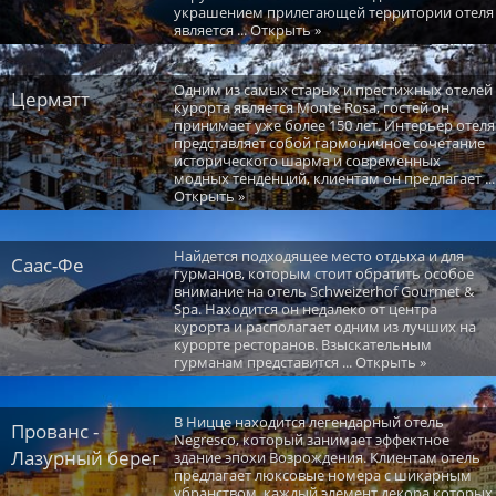
украшением прилегающей территории отеля
является ... Открыть »
Одним из самых старых и престижных отелей
Церматт
курорта является Monte Rosa, гостей он
принимает уже более 150 лет. Интерьер отеля
представляет собой гармоничное сочетание
исторического шарма и современных
модных тенденций, клиентам он предлагает ...
Открыть »
Найдется подходящее место отдыха и для
Саас-Фе
гурманов, которым стоит обратить особое
внимание на отель Schweizerhof Gourmet &
Spa. Находится он недалеко от центра
курорта и располагает одним из лучших на
курорте ресторанов. Взыскательным
гурманам представится ... Открыть »
В Ницце находится легендарный отель
Прованс -
Negresco, который занимает эффектное
Лазурный берег
здание эпохи Возрождения. Клиентам отель
предлагает люксовые номера с шикарным
убранством, каждый элемент декора которых