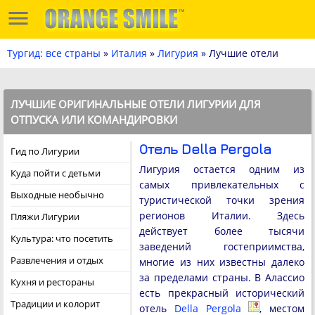
Тургид: все страны
»
Италия
»
Лигурия
» Лучшие отели
ЛУЧШИЕ ОРИГИНАЛЬНЫЕ ОТЕЛИ ЛИГУРИИ ДЛЯ
ОТПУСКА ИЛИ КОМАНДИРОВКИ
Отель Della Pergola
Гид по Лигурии
Лигурия остается одним из
Куда пойти с детьми
самых привлекательных с
Выходные необычно
туристической точки зрения
регионов Италии. Здесь
Пляжи Лигурии
действует более тысячи
Культура: что посетить
заведений гостеприимства,
Развлечения и отдых
многие из них известны далеко
за пределами страны. В Алассио
Кухня и рестораны
есть прекрасный исторический
Традиции и колорит
отель
Della Pergola
, местом