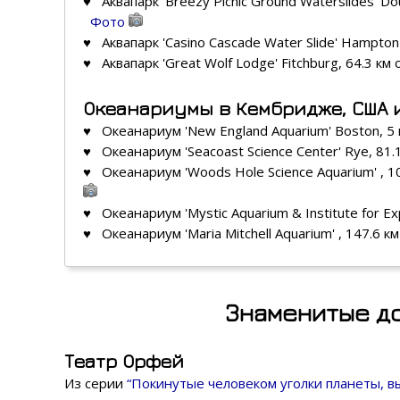
♥ Аквапарк 'Breezy Picnic Ground Waterslides' Do
Фото
♥ Аквапарк 'Casino Cascade Water Slide' Hampton
♥ Аквапарк 'Great Wolf Lodge' Fitchburg, 64.3 км
Океанариумы в Кембридже, США 
♥ Океанариум 'New England Aquarium' Boston, 5 
♥ Океанариум 'Seacoast Science Center' Rye, 81.
♥ Океанариум 'Woods Hole Science Aquarium' , 1
♥ Океанариум 'Mystic Aquarium & Institute for Exp
♥ Океанариум 'Maria Mitchell Aquarium' , 147.6 к
Знаменитые д
Театр Орфей
Из серии
“Покинутые человеком уголки планеты, 