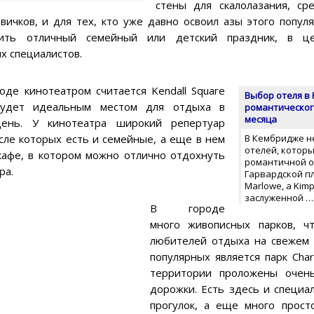
стены для скалолазания, с
вичков, и для тех, кто уже давно освоил азы этого попул
ить отличный семейный или детский праздник, в це
х специалистов.
оде кинотеатром считается Kendall Square
Выбор отеля в
будет идеальным местом для отдыха в
романтическог
месяца
ень. У кинотеатра широкий репертуар
сле которых есть и семейные, а еще в нем
В Кембридже н
отелей, которы
кафе, в котором можно отлично отдохнуть
романтичной о
ра.
Гарвардской п
Marlowe, a Kimp
заслуженной 
В городе
много живописных парков, ч
любителей отдыха на свежем 
популярных является парк Charl
территории проложены очен
дорожки. Есть здесь и специ
прогулок, а еще много прост