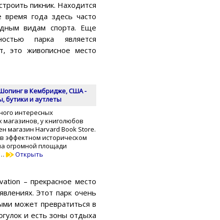
устроить пикник. Находится
е время года здесь часто
одным видам спорта. Еще
ностью парка является
т, это живописное место
Шопинг в Кембридже, США -
, бутики и аутлеты
ного интересных
 магазинов, у книголюбов
н магазин Harvard Book Store.
 в эффектном историческом
 на огромной площади
 …
Открыть
vation – прекрасное место
явлениях. Этот парк очень
ыми может превратиться в
огулок и есть зоны отдыха