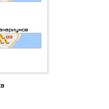
еанариумов
жа