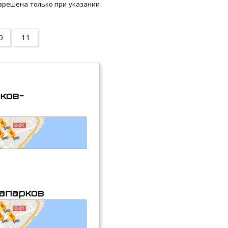
азрешена только при указании
0
11
рков-
вапарков