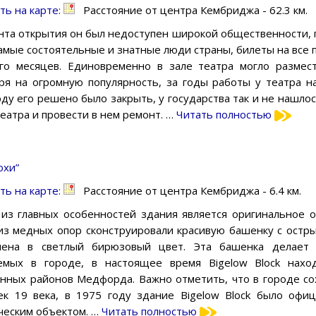
ть на карте:
Расстояние от центра Кембриджа - 62.3 км.
нта открытия он был недоступен широкой общественности, п
амые состоятельные и знатные люди страны, билеты на все 
го месяцев. Единовременно в зале театра могло размес
ря на огромную популярность, за годы работы у театра на
оду его решено было закрыть, у государства так и не нашлос
театра и провести в нем ремонт. …
Читать полностью
охи”
ть на карте:
Расстояние от центра Кембриджа - 6.4 км.
из главных особенностей здания является оригинальное о
из медных опор сконструировали красивую башенку с остры
шена в светлый бирюзовый цвет. Эта башенка делает
емых в городе, в настоящее время Bigelow Block нах
нных районов Медфорда. Важно отметить, что в городе со
ек 19 века, в 1975 году здание Bigelow Block было оф
ческим объектом. …
Читать полностью