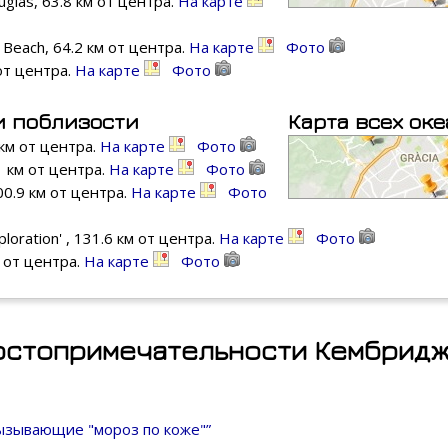
uglas, 63.8 км от центра.
На карте
 Beach, 64.2 км от центра.
На карте
Фото
 от центра.
На карте
Фото
и поблизости
Карта всех ок
км от центра.
На карте
Фото
1 км от центра.
На карте
Фото
00.9 км от центра.
На карте
Фото
loration' , 131.6 км от центра.
На карте
Фото
м от центра.
На карте
Фото
остопримечательности Кембрид
вызывающие "мороз по коже"”