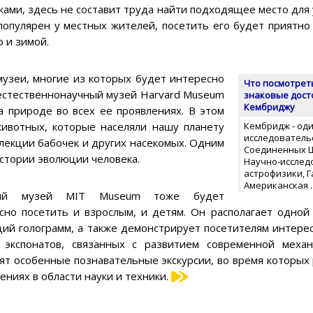
чками, здесь не составит труда найти подходящее место для
популярен у местных жителей, посетить его будет приятно
о и зимой.
узеи, многие из которых будет интересно
Что посмотрет
 естественнонаучный музей Harvard Museum
знаковые дост
Кембриджу
на природе во всех ее проявлениях. В этом
ивотных, которые населяли нашу планету
Кембридж - од
исследователь
ллекции бабочек и других насекомых. Одним
Соединенных Ш
стории эволюции человека.
Научно-исслед
астрофизики, 
Американская
ый музей MIT Museum тоже будет
сно посетить и взрослым, и детям. Он располагает одной
ций голограмм, а также демонстрирует посетителям интере
 экспонатов, связанных с развитием современной меха
ят особенные познавательные экскурсии, во время которых
ениях в области науки и техники.