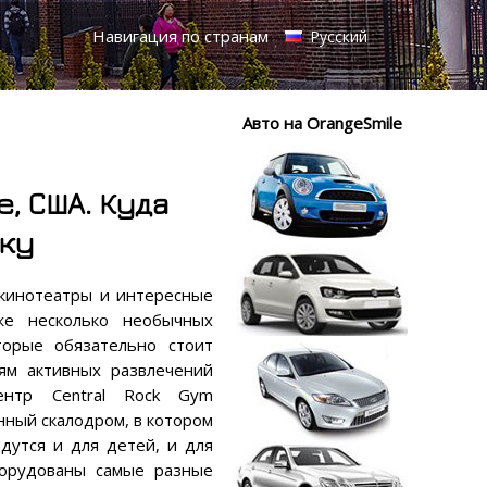
Навигация по странам
Русский
Авто на OrangeSmile
, США. Куда
нку
кинотеатры и интересные
же несколько необычных
торые обязательно стоит
ям активных развлечений
ентр Central Rock Gym
нный скалодром, в котором
дутся и для детей, и для
борудованы самые разные