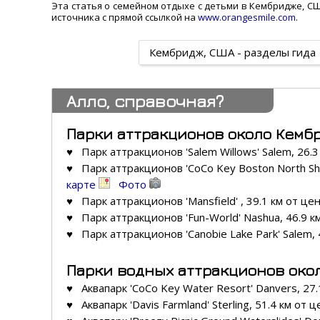
Эта статья о семейном отдыхе с детьми в Кембридже, 
источника с прямой ссылкой на
www.orangesmile.com
.
Кембридж, США - разделы гида
Алло, справочная?
Парки аттракционов около Кемб
♥ Парк аттракционов 'Salem Willows' Salem, 26.3
♥ Парк аттракционов 'CoCo Key Boston North Sho
карте
Фото
♥ Парк аттракционов 'Mansfield' , 39.1 км от це
♥ Парк аттракционов 'Fun-World' Nashua, 46.9 к
♥ Парк аттракционов 'Canobie Lake Park' Salem, 
Парки водных аттракционов око
♥ Аквапарк 'CoCo Key Water Resort' Danvers, 27.
♥ Аквапарк 'Davis Farmland' Sterling, 51.4 км от 