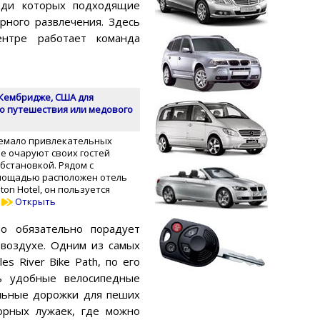
реди которых подходящие
ярного развлечения. Здесь
нтре работает команда
 Кембридже, США для
о путешествия или медового
емало привлекательных
е очаруют своих гостей
бстановкой. Рядом с
лощадью расположен отель
ton Hotel, он пользуется
…
Открыть
то обязательно порадует
воздухе. Одним из самых
es River Bike Path, по его
ь удобные велосипедные
альные дорожки для пеших
орных лужаек, где можно