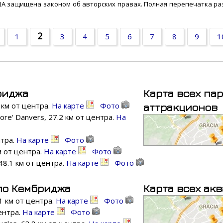
США защищена законом об авторских правах. Полная перепечатка р
2
1
3
4
5
6
7
8
9
1
риджа
Карта всех па
 км от центра.
На карте
Фото
аттракционов
re' Danvers, 27.2 км от центра.
На
нтра.
На карте
Фото
м от центра.
На карте
Фото
48.1 км от центра.
На карте
Фото
ло Кембриджа
Карта всех ак
1 км от центра.
На карте
Фото
центра.
На карте
Фото