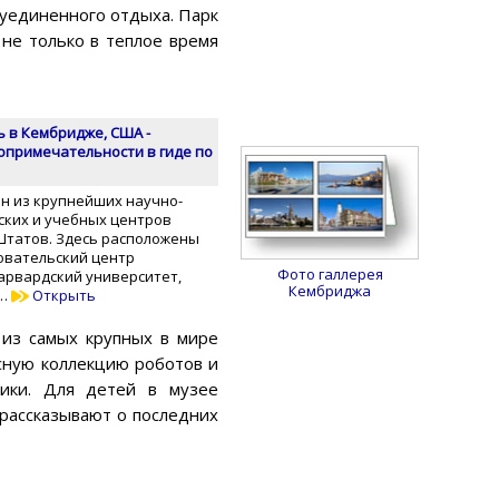
 уединенного отдыха. Парк
 не только в теплое время
ь в Кембридже, США -
опримечательности в гиде по
ин из крупнейших научно-
ских и учебных центров
татов. Здесь расположены
овательский центр
Фото галлерея
Гарвардский университет,
Кембриджа
 …
Открыть
 из самых крупных в мире
сную коллекцию роботов и
ники. Для детей в музее
 рассказывают о последних