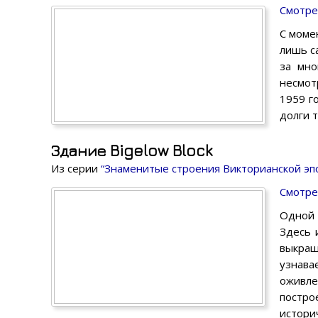
Смотре
С моме
лишь с
за мно
несмот
1959 г
долги 
Здание Bigelow Block
Из серии
“Знаменитые строения Викторианской эп
Смотре
Одной 
Здесь 
выкра
узнава
оживле
постро
истори