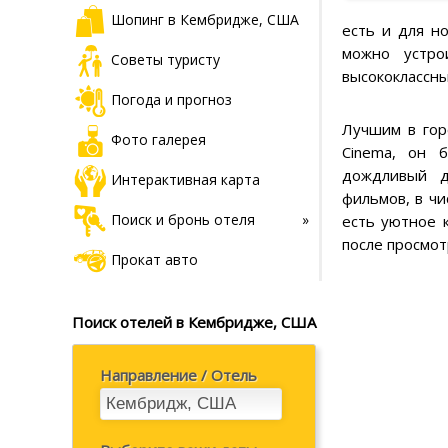
Шопинг в Кембридже, США
есть и для но
можно устро
Советы туристу
высококлассны
Погода и прогноз
Лучшим в гор
Фото галерея
Cinema, он 
дождливый д
Интерактивная карта
фильмов, в чи
Поиск и бронь отеля
есть уютное 
после просмот
Прокат авто
Поиск отелей в Кембридже, США
Направление / Отель