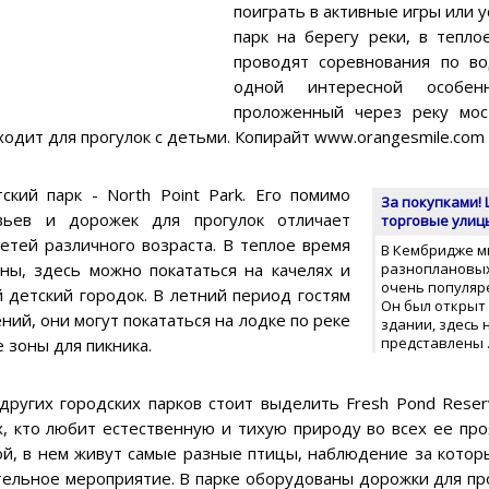
поиграть в активные игры или 
парк на берегу реки, в тепло
проводят соревнования по в
одной интересной особен
проложенный через реку мос
одит для прогулок с детьми. Копирайт www.orangesmile.com
ский парк - North Point Park. Его помимо
За покупками! 
вьев и дорожек для прогулок отличает
торговые улицы
тей различного возраста. В теплое время
В Кембридже м
ны, здесь можно покататься на качелях и
разноплановых
очень популяре
 детский городок. В летний период гостям
Он был открыт
ий, они могут покататься на лодке по реке
здании, здесь
представлены
 зоны для пикника.
других городских парков стоит выделить Fresh Pond Reser
х, кто любит естественную и тихую природу во всех ее про
й, в нем живут самые разные птицы, наблюдение за котор
тельное мероприятие. В парке оборудованы дорожки для пр