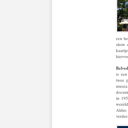
een he
show d
kaartje
hiervo
Belved
is ee
twee p
musea 
docume
in 195
wereld
Aldus 
verdee