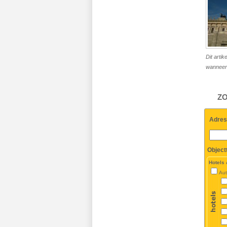
Dit arti
wanneer 
ZO
Adres
Object
Hotels
Aut