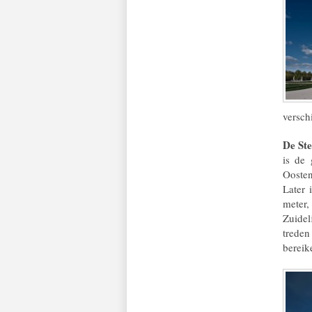
versch
De St
is de 
Oosten
Later 
meter,
Zuidel
trede
bereike