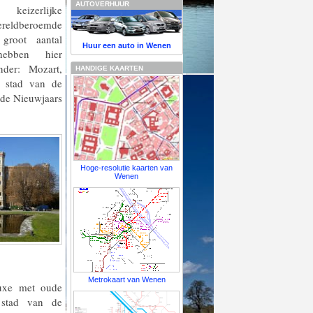
AUTOVERHUUR
eizerlijke
reldberoemde
groot aantal
Huur een auto in Wenen
hebben hier
der: Mozart,
HANDIGE KAARTEN
e stad van de
 de Nieuwjaars
Hoge-resolutie kaarten van
Wenen
Metrokaart van Wenen
uxe met oude
 stad van de