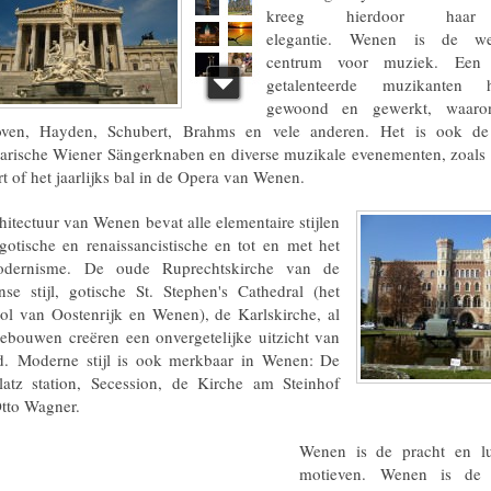
kreeg hierdoor haar k
elegantie. Wenen is de we
centrum voor muziek. Een 
getalenteerde muzikanten 
gewoond en gewerkt, waaron
oven, Hayden, Schubert, Brahms en vele anderen. Het is ook d
arische Wiener Sängerknaben en diverse muzikale evenementen, zoals
t of het jaarlijks bal in de Opera van Wenen.
hitectuur van Wenen bevat alle elementaire stijlen
gotische en renaissancistische en tot en met het
odernisme. De oude Ruprechtskirche van de
se stijl, gotische St. Stephen's Cathedral (het
l van Oostenrijk en Wenen), de Karlskirche, al
ebouwen creëren een onvergetelijke uitzicht van
d. Moderne stijl is ook merkbaar in Wenen: De
latz station, Secession, de Kirche am Steinhof
tto Wagner.
Wenen is de pracht en l
motieven. Wenen is de