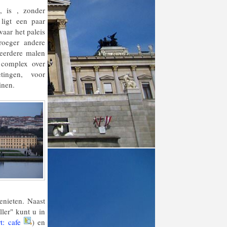
, is , zonder
ligt een paar
aar het paleis
roeger andere
eerdere malen
 complex over
tingen, voor
inen.
nieten. Naast
ler" kunt u in
rt: cafe
) en