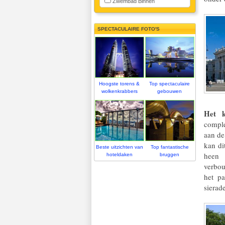
Zwembad Binnen
SPECTACULAIRE FOTO'S
Hoogste torens &
Top spectaculaire
wolkenkrabbers
gebouwen
Het k
compl
aan de
kan di
Beste uitzichten van
Top fantastische
heen 
hoteldaken
bruggen
verbou
het pa
sierad