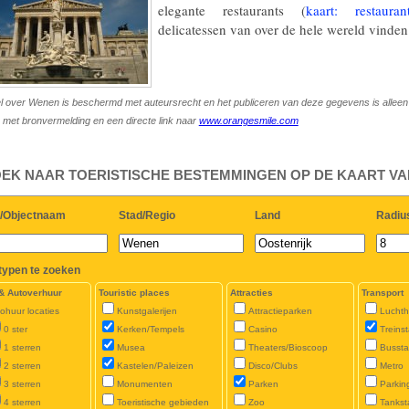
elegante restaurants (
kaart: restaur
delicatessen van over de hele wereld vinden
kel over Wenen is beschermd met auteursrecht en het publiceren van deze gegevens is allee
met bronvermelding en een directe link naar
www.orangesmile.com
EK NAAR TOERISTISCHE BESTEMMINGEN OP DE KAART V
/Objectnaam
Stad/Regio
Land
Radiu
typen te zoeken
 & Autoverhuur
Touristic places
Attracties
Transport
ohuur locaties
Kunstgalerijen
Attractieparken
Lucht
0 ster
Kerken/Tempels
Casino
Treinst
1 sterren
Musea
Theaters/Bioscoop
Bussta
2 sterren
Kastelen/Paleizen
Disco/Clubs
Metro
3 sterren
Monumenten
Parken
Parkin
4 sterren
Toeristische gebieden
Zoo
Tankst