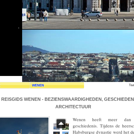
Taa
K
WENEN
REISGIDS WENEN - BEZIENSWAARDIGHEDEN, GESCHIEDEN
ARCHITECTUUR
Wenen heeft meer dan
geschiedenis. Tijdens de heers
Habsburgse dynastie werd het d