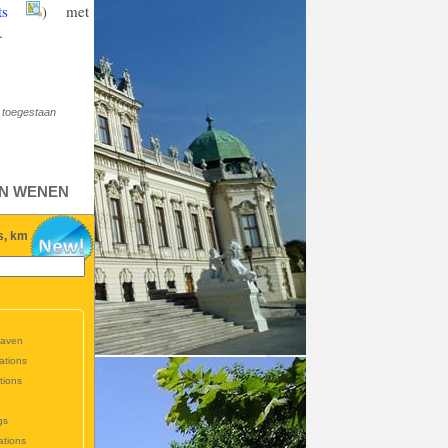
ants
) met
.
n toegestaan
AN WENEN
s, km
haven
ations
tions
gs
ations