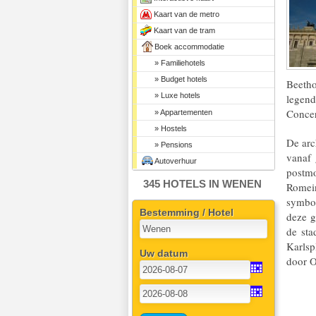
Kaart van de metro
Kaart van de tram
Boek accommodatie
» Familiehotels
» Budget hotels
Beeth
» Luxe hotels
legend
Concer
» Appartementen
» Hostels
De arc
» Pensions
vanaf 
Autoverhuur
postm
345 HOTELS IN WENEN
Romein
symboo
Bestemming / Hotel
deze g
de sta
Karlsp
Uw datum
door O