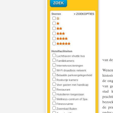
Sterren
« ZOEKOPTIES
Hotelfaciliteiten
Luchthaven shuttle bus
van de
Familiekamers
Internetvoorzieningen
Wenen
Wi-Fi draadloos netwerk
histor
Betaalde parkeergelegenheid
de ong
Rookvrije kamers
Voor gasten met handicap
van ge
Restaurant
stad 
Huisdieren toegestaan
pracht
Wellness-centrum of Spa
bezoek
Fitnessruimte
de pra
Zwembad Buiten
onder