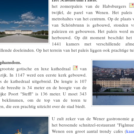
het zomerpaleis van de Habsburgers
twijfel, de parel van Wenen. Het paleis 
metrohaltes van het centrum. Op de plaats w
van Schönbrunn is gebouwd, stonden v
paleizen en gebouwen. Het paleis werd m
herbouwd. Op dit moment beschikt het
1441 kamers met verschillende afme
illende doeleinden. Op het terrein van het paleis liggen ook prachtige tu
ephansdom.
grootste gotische en luxe kathedraal
van
rijk. In 1147 werd een eerste kerk gebouwd.
is de kathedraal uitgebreid. De lengte is 107
 de breedte is 34 meter en de hoogte van de
ijke Poort "Steffl" is 136 meter. U moet 343
n beklimmen, om de top van de toren te
n, die een prachtig uitzicht over de stad biedt.
U zult zeker van de Wener gastronomie ge
het beroemde schnitzel-restaurant "Figlmuel
Wenen een groot aantal trendy cafes (
kaa