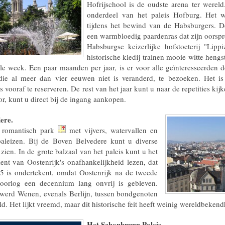
Hofrijschool is de oudste arena ter wereld
onderdeel van het paleis Hofburg. Het w
tijdens het bewind van de Habsburgers. De
een warmbloedig paardenras dat zijn oorspr
Habsburgse keizerlijke hofstoeterij "Lippi
historische kledij trainen mooie witte hengs
le week. Een paar maanden per jaar, is er voor alle geïnteresseerden 
ie al meer dan vier eeuwen niet is veranderd, te bezoeken. Het is
s vooraf te reserveren. De rest van het jaar kunt u naar de repetities kij
or, kunt u direct bij de ingang aankopen.
ere.
n romantisch park
met vijvers, watervallen en
aleizen. Bij de Boven Belvedere kunt u diverse
zien. In de grote balzaal van het paleis kunt u het
nt van Oostenrijk's onafhankelijkheid lezen, dat
5 is ondertekent, omdat Oostenrijk na de tweede
oorlog een decennium lang onvrij is gebleven.
werd Wenen, evenals Berlijn, tussen bondgenoten
ld. Het lijkt vreemd, maar dit historische feit heeft weinig wereldbekend
Het Schonbrunn Paleis.