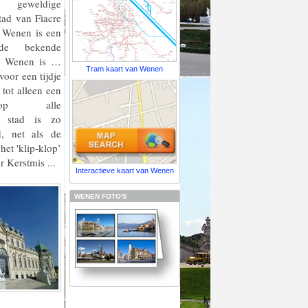
eweldige
tad van Fiacre
 Wenen is een
 de bekende
d, Wenen is …
Tram kaart van Wenen
voor een tijdje
 tot alleen een
op alle
e stad is zo
d, net als de
het 'klip-klop’
 Kerstmis ...
Interactieve kaart van Wenen
WENEN FOTO'S