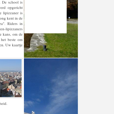
. De school is
erd opgericht
 lipizzaner is
ong kent in de
za". Riders in
ten-lipizzaners
de kans, om de
 het beste om
ken. Uw kaartje
heid.