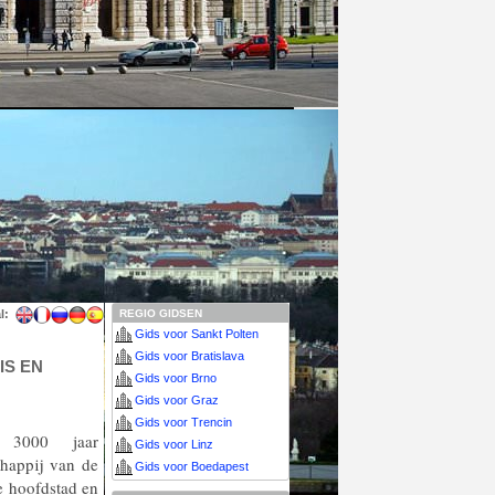
l:
REGIO GIDSEN
Gids voor Sankt Polten
Gids voor Bratislava
IS EN
Gids voor Brno
Gids voor Graz
Gids voor Trencin
 3000 jaar
Gids voor Linz
chappij van de
Gids voor Boedapest
e hoofdstad en