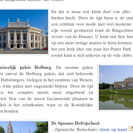
En dat is maar een klein deel van alles
bieden heeft. Door de tijd heen is de sta
een centrum voor mode met veel moderne fa
zijn vooral gesitueerd rond de Ringschtr
oevers van de Donau). U kunt een fiets hu
op een meer rustige manier te leren kennen. 
het een leuk idee om naar het Prater Park 
avond kunt u zich uitleven op de vele clubs.
eizerlijk paleis Hofburg.
De enorme paleis
ex omvat de Hofburg paleis, dat ooit behoorde
 Habsburgers. Gelegen in het centrum van Wenen,
t witte paleis niet ongemerkt blijven. Door de tijd
is het complex steeds meer uitgebreid en
wd. Een van de meest fascinerende plaatsen in
leis is het schatkamer, waar ze de Koninklijke
en houden.
De Spaanse Hofrijschool.
- (Spanische Reitschule) (
toon op kaart