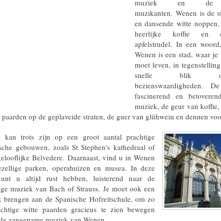
muziek en de g
muzikanten. Wenen is de s
en dansende witte noppen.
heerlijke koffie en
apfelstrudel. In een woor
Wenen is een stad, waar je 
moet leven, in tegenstelling
snelle blik 
bezienswaardigheden. D
fascinerend en betoveren
muziek, de geur van koffie, 
 paarden op de geplaveide straten, de guer van glühwein en dennen voor
 kan trots zijn op een groot aantal prachtige
ische gebouwen, zoals St Stephen's kathedraal of
elooflijke Belvedere. Daarnaast, vind u in Wenen
zellige parken, operahuizen en musea. In deze
kunt u altijd rust hebben, luisterend naar de
ige muziek van Bach of Strauss. Je moet ook een
 brengen aan de Spanische Hofreitschule, om zo
chtige witte paarden gracieus te zien bewegen
 de aangename muziek van Wenen.