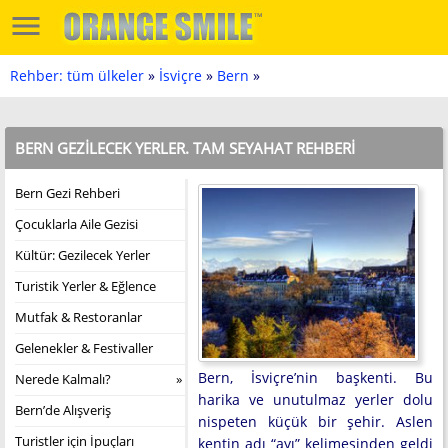
Rehber: tüm ülkeler
»
İsviçre
»
Bern
»
BERN GEZILECEK YERLER. TAM SEYAHAT REHBERI
Bern Gezi Rehberi
Çocuklarla Aile Gezisi
Kültür: Gezilecek Yerler
Turistik Yerler & Eğlence
Mutfak & Restoranlar
Gelenekler & Festivaller
Bern, İsviçre’nin başkenti. Bu
Nerede Kalmalı?
harika ve unutulmaz yerler dolu
Bern’de Alışveriş
nispeten küçük bir şehir. Aslen
Turistler için İpuçları
kentin adı “ayı” kelimesinden geldi