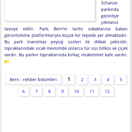
Schanze
parkında
gezintiye
çıkmanız
tavsiye edilir. Park, Bern’in tarihi sokaklarına bakan
görüntüleme platformlarıyla küçük bir tepede yer almaktadır.
Bu park inanılmaz peyzaj süsleri ile dikkat çekicidir,
topraklarındaki sıcak mevsimde onlarca tür süs bitkisi ve çiçek
vardır. Bu parkın topraklarında birkaç mükemmel kafe vardır.
1
Bern - rehber bölümleri
2
3
4
5
6
7
8
9
10
11
12