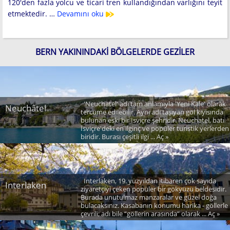
120'den fazla yolcu ve ticari tren kullandığından varlığını teyit
etmektedir. …
Devamını oku
BERN YAKININDAKI BÖLGELERDE GEZILER
'Neuchatel' adı tam anlamıyla 'Yeni Kale' olarak
Neuchâtel
tercüme edilebilir. Aynı adı taşıyan göl kıyısında
bulunan eski bir İsviçre şehridir. Neuchatel, batı
İsviçre'deki en ilginç ve popüler turistik yerlerden
biridir. Burası çeşitli ilgi ... Aç »
Interlaken, 19. yüzyıldan itibaren çok sayıda
Interlaken
ziyaretçiyi çeken popüler bir gökyüzü beldesidir.
Burada unutulmaz manzaralar ve güzel doğa
bulacaksınız. Kasabanın konumu harika - göllerle
çevrili; adı bile “göllerin arasında” olarak ... Aç »