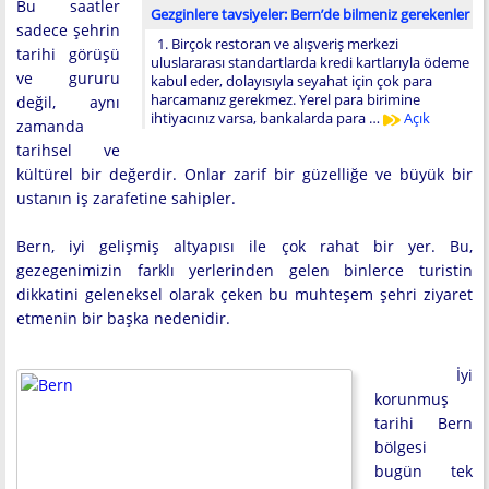
Bu saatler
Gezginlere tavsiyeler: Bern’de bilmeniz gerekenler
sadece şehrin
1. Birçok restoran ve alışveriş merkezi
tarihi görüşü
uluslararası standartlarda kredi kartlarıyla ödeme
ve gururu
kabul eder, dolayısıyla seyahat için çok para
harcamanız gerekmez. Yerel para birimine
değil, aynı
ihtiyacınız varsa, bankalarda para …
Açık
zamanda
tarihsel ve
kültürel bir değerdir. Onlar zarif bir güzelliğe ve büyük bir
ustanın iş zarafetine sahipler.
Bern, iyi gelişmiş altyapısı ile çok rahat bir yer. Bu,
gezegenimizin farklı yerlerinden gelen binlerce turistin
dikkatini geleneksel olarak çeken bu muhteşem şehri ziyaret
etmenin bir başka nedenidir.
İyi
korunmuş
tarihi Bern
bölgesi
bugün tek