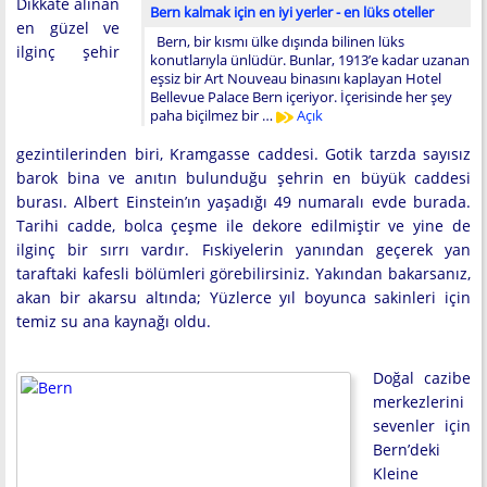
Dikkate alınan
Bern kalmak için en iyi yerler - en lüks oteller
en güzel ve
Bern, bir kısmı ülke dışında bilinen lüks
ilginç şehir
konutlarıyla ünlüdür. Bunlar, 1913’e kadar uzanan
eşsiz bir Art Nouveau binasını kaplayan Hotel
Bellevue Palace Bern içeriyor. İçerisinde her şey
paha biçilmez bir …
Açık
gezintilerinden biri, Kramgasse caddesi. Gotik tarzda sayısız
barok bina ve anıtın bulunduğu şehrin en büyük caddesi
burası. Albert Einstein’ın yaşadığı 49 numaralı evde burada.
Tarihi cadde, bolca çeşme ile dekore edilmiştir ve yine de
ilginç bir sırrı vardır. Fıskiyelerin yanından geçerek yan
taraftaki kafesli bölümleri görebilirsiniz. Yakından bakarsanız,
akan bir akarsu altında; Yüzlerce yıl boyunca sakinleri için
temiz su ana kaynağı oldu.
Doğal cazibe
merkezlerini
sevenler için
Bern’deki
Kleine