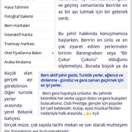
ve geçmiş zamanlarda Bern’de en
Hava Tahmini
az bir ayı tutmak için bir gelenek
Fotoğraf Galerisi
vardı.
Bern Haritaları
Bu şehir hakkında konuşmamıza
İnteraktif Harita
başlarken, Bern’in en ünlü ve en
Tramvay Haritası
çok ziyaret edilen yerlerinden
Otel Fiyatlarına Bakın
birinin Bärengraben veya “Bir
Çukur Çukuru” olduğunu
Araba Kiralama
söylemeliyiz. Burada büyük ya da
küçük olan
Bern aktif şehir gezisi. Turistik yerler, eğlence ve
gerçek ayı
dinlenme - gündüz ve gece zaman geçirmek için
en iyi yerler.
görebilirsin.
Diğer turistik
Bern gece hayatıyla ünlüdür. Bu şehirde
kesinlikle her zevke uygun disko ve gece kulüpleri
yerler
bulacaksınız. Club Prestige, gençler için popüler
arasında
bir tatil beldesidir. Kulüp, eşsiz müzikal fikirleri
yerel Botanik
nedeniyle halk arasında …
Açık
bahçesi,
birçok müze, çok sayıda tarihi mekan ve son olarak muhteşem
bir Einstein’ın evi bulunmaktadır.