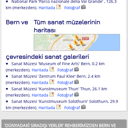
♥ National Park 'Parco nazionale della Val Grande' , 126.3
km (merkezden).
Haritada
Fotoğraf
Bern ve
Tüm sanat müzelerinin
haritası
çevresindeki sanat galerileri
♥ Sanat Müzesi 'Museum of Fine Arts' Bern, 0.2 km
(merkezden).
Haritada
Fotoğraf
♥ Sanat Müzesi 'Zentrum Paul Klee' Bern, 2.4 km
(merkezden).
Haritada
Fotoğraf
♥ Sanat Müzesi 'Kunstmuseum Thun' Thun, 26.1 km
(merkezden).
Haritada
Fotoğraf
♥ Sanat Müzesi 'Kunstmuseum Solothurn' Solothurn, 29.9
km (merkezden).
Haritada
Fotoğraf
'DÜNYADAKI SIRADIŞI YERLER' REHBERIMIZDEN BERN VE