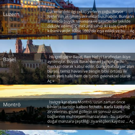
Lucerne'deki ilgi çekici yerlerin çoğu, Royce
Luzern
Nehri'nin akışının yakınında bulunabilir. Bunların
arasında büyük salonlara ve şaşırtıcı bir şekilde
dekore edilmiş iç mekana sahip iki kule Cizvit
kilisesi vardır. Kilise 1669'da inşa edildi ve bu ... Aç
»
İsviçreli şehir Basel, Ren Nehri tarafından ikiye
Basel
ayrılmıştır. Büyük Basel denen kentin tarihi
merkezi olarak kabul edilir. Güneybatıda yer alan
burası, temiz havası ve zengin bitki örtüsü ile
hem yerli halkı hem de turisti geleneksel olarak ...
Aç »
İsviçre kasabası Montrö, uzun zaman önce
Montrö
binlerce turistin kalbini fethetti. Karla kaplı dağ
zirvelerinin, güzel göllerin ve sonsuz üzüm
bağlarının muhteşem manzaraları - bu şaşırtıcı
doğal manzara çeşitliliği ziyaretçileri kayıtsız ... Aç
»