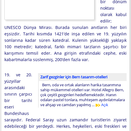
bir dönüm
noktası
olarak kabul
edilir;
UNESCO Dünya Mirası. Burada sunulan anıtların her biri
eşsizdir. Tarihi kısımda 1421’de inşa edilen ve 19. yüzyılın
sonlarına kadar süren katedral. Kulenin yüksekliği yaklaşık
100 metredir; katedral, farklı mimari tarzların şaşırtıcı bir
karışımını temsil eder. Ana girişin etrafındaki cephe, eski
kabartmalarla süslenmiş, 200’den fazla var.
19. ve 20.
Zarif gezginler için Bern tasarım-otelleri
yüzyıllar
Bern, oda ve ortak alanların harika tasarımına
arasındaki
sahip mükemmel otelleri var. Hotel Allegro Bern,
sınırın çarpıcı
çok çeşitli gezginleri hedeflemektedir. Hanın
odaları pastel tonlara, muhteşem aydınlatmalara
bir tarihi
ve ahşap ve camdan yapılmış …
Açık
eseri
Bundeshaus
sarayıdır. Federal Saray uzun zamandır turistlerin ziyaret
edebileceği bir yerdeydi. Herkes, heykelleri, eski freskleri ve