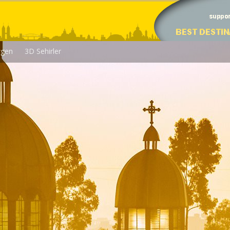
egen
3D Sehirler