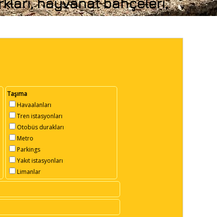
rkları, hayvanat bahçeleri,
Taşıma
Havaalanları
Tren istasyonları
Otobüs durakları
Metro
Parkings
Yakıt istasyonları
Limanlar