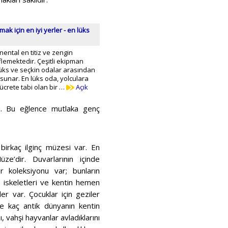
ak için en iyi yerler - en lüks
nental en titiz ve zengin
flemektedir. Çeşitli ekipman
lüks ve seçkin odalar arasından
 sunar. En lüks oda, yolculara
ücrete tabi olan bir …
Açık
in. Bu eğlence mutlaka genç
 birkaç ilginç müzesi var. En
üze’dir. Duvarlarının içinde
ir koleksiyonu var; bunların
n iskeletleri ve kentin hemen
er var. Çocuklar için geziler
nce kaç antik dünyanın kentin
, vahşi hayvanlar avladıklarını