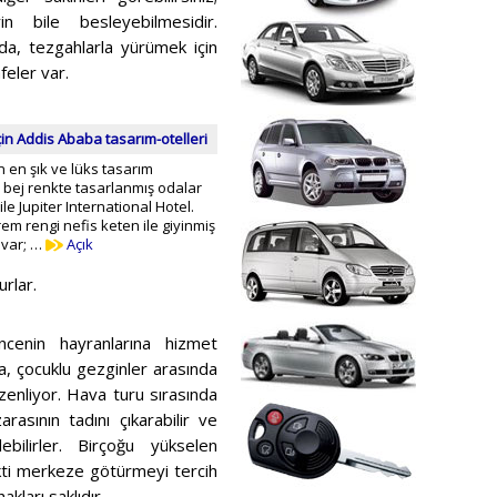
rin bile besleyebilmesidir.
da, tezgahlarla yürümek için
feler var.
için Addis Ababa tasarım-otelleri
 en şık ve lüks tasarım
i, bej renkte tasarlanmış odalar
ile Jupiter International Hotel.
m ​​rengi nefis keten ile giyinmiş
 var; …
Açık
rlar.
encenin hayranlarına hizmet
a, çocuklu gezginler arasında
zenliyor. Hava turu sırasında
asının tadını çıkarabilir ve
bilirler. Birçoğu yükselen
kti merkeze götürmeyi tercih
ları saklıdır.