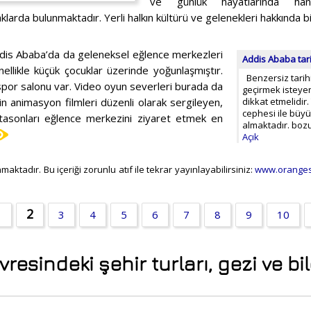
ve günlük hayatlarında hangi 
aklarda bulunmaktadır. Yerli halkın kültürü ve gelenekleri hakkında bi
Addis Ababa’da da geleneksel eğlence merkezleri
Addis Ababa tarih
ellikle küçük çocuklar üzerinde yoğunlaşmıştır.
Benzersiz tarihi
 spor salonu var. Video oyun severleri burada da
geçirmek isteyen
n animasyon filmleri düzenli olarak sergileyen,
dikkat etmelidir
cephesi ile büyül
ftasonları eğlence merkezini ziyaret etmek en
almaktadır. boz
Açık
maktadır. Bu içeriği zorunlu atıf ile tekrar yayınlayabilirsiniz:
www.oranges
2
1
3
4
5
6
7
8
9
10
esindeki şehir turları, gezi ve bil