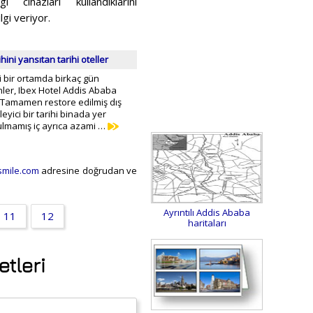
cihazları kullandıklarını
lgi veriyor.
ini yansıtan tarihi oteller
 bir ortamda birkaç gün
ler, Ibex Hotel Addis Ababa
. Tamamen restore edilmiş dış
eyici bir tarihi binada yer
ulmamış iç ayrıca azami …
mile.com
adresine doğrudan ve
Ayrıntılı Addis Ababa
11
12
haritaları
etleri