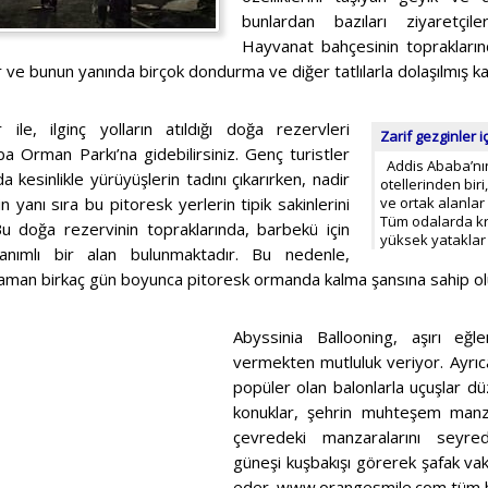
bunlardan bazıları ziyaretçile
Hayvanat bahçesinin toprakların
 ve bunun yanında birçok dondurma ve diğer tatlılarla dolaşılmış ka
 ile, ilginç yolların atıldığı doğa rezervleri
Zarif gezginler 
 Orman Parkı’na gidebilirsiniz. Genç turistler
Addis Ababa’nın
 kesinlikle yürüyüşlerin tadını çıkarırken, nadir
otellerinden bir
in yanı sıra bu pitoresk yerlerin tipik sakinlerini
ve ortak alanlar 
Tüm odalarda kre
 Bu doğa rezervinin topraklarında, barbekü için
yüksek yataklar
ımlı bir alan bulunmaktadır. Bu nedenle,
aman birkaç gün boyunca pitoresk ormanda kalma şansına sahip olu
Abyssinia Ballooning, aşırı eğl
vermekten mutluluk veriyor. Ayrıc
popüler olan balonlarla uçuşlar dü
konuklar, şehrin muhteşem manzar
çevredeki manzaralarını seyrede
güneşi kuşbakışı görerek şafak va
eder. www.orangesmile.com tüm hak