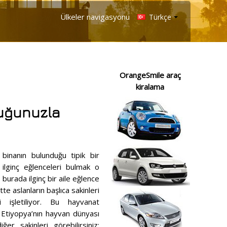
Ülkeler navigasyonu
Türkçe
OrangeSmile araç
kiralama
cuğunuzla
inanın bulunduğu tipik bir
 ilginç eğlenceleri bulmak o
, burada ilginç bir aile eğlence
te aslanların başlıca sakinleri
 işletiliyor. Bu hayvanat
 Etiyopya’nın hayvan dünyası
ğer sakinleri görebilirsiniz;