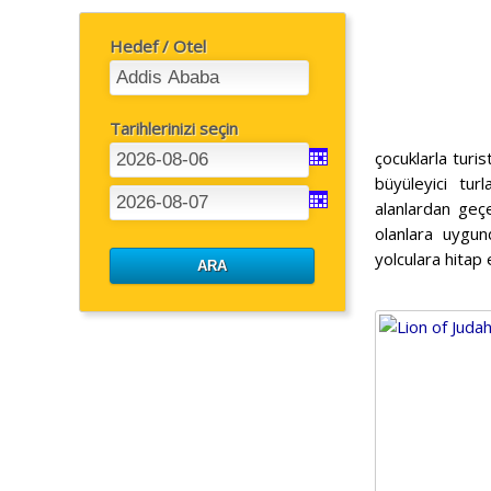
Hedef / Otel
Tarihlerinizi seçin
çocuklarla turi
büyüleyici tur
alanlardan geçe
olanlara uygun
yolculara hitap