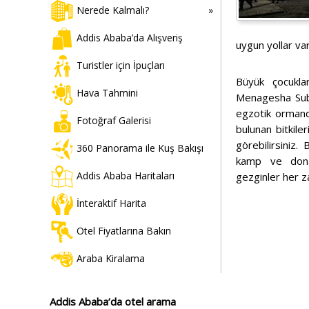
Nerede Kalmalı?
Addis Ababa’da Alışveriş
uygun yollar var
Turistler için İpuçları
Büyük çocuklar
Hava Tahmini
Menagesha Suba
egzotik ormanda
Fotoğraf Galerisi
bulunan bitkiler
görebilirsiniz.
360 Panorama ile Kuş Bakışı
kamp ve donan
Addis Ababa Haritaları
gezginler her z
İnteraktif Harita
Otel Fiyatlarına Bakın
Araba Kiralama
Addis Ababa’da otel arama