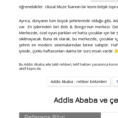
öğrenebilirler. Ulusal Müze fuarının bir kısmı bitişik topr
Ayrıca, dünyanın tüm büyük şehirlerinde olduğu gibi, 
var. En iyilerinden biri Bob & Bongo’nun merkezi. Gen
Merkezde, özel oyun parkları ve hatta çocuklar için bir
sıkılmayacak. Buna ek olarak, bu merkezde, çocuklar içi
şehrin en modern sinemalarından birine sahiptir. Ha
iyisidir, çünkü haftasonları daima bir sürü insan vardır.
Bu Addis Ababa aile tatili rehberi, telif hakları yasasınca korun
aktif köprü ile.
Addis Ababa - rehber bölümleri
Addis Ababa ve çevr
Referans Bilgi