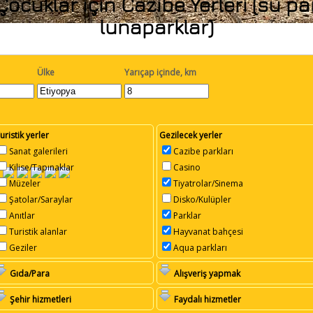
cuklar için Cazibe Yerleri (su pa
lunaparklar)
Ülke
Yarıçap içinde, km
uristik yerler
Gezilecek yerler
Sanat galerileri
Cazibe parkları
Kilise/Tapınaklar
Casino
Müzeler
Tiyatrolar/Sinema
Şatolar/Saraylar
Disko/Kulüpler
Anıtlar
Parklar
Turistik alanlar
Hayvanat bahçesi
Geziler
Aqua parkları
Gıda/Para
Alışveriş yapmak
Şehir hizmetleri
Faydalı hizmetler