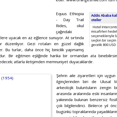
Equus Ethiopia
Addis Ababa kalm
- Day Trail
oteller
Rides, okul
Hotel Interconti
çağındaki
misafirleri hede
seçenekleriyle 
stlere uyacak en az eğlence sunuyor. At sırtında
seçkin bir seçim
lar düzenliyor. Gezi rotaları en güzel dağlık
gecelik 800 USD 
r. Bu turlar, daha önce hiç binicilik yapmamış
dur. Bir eğitmen eşliğinde harika bir ormandan ata binebilirs
 edecek; atlarla iletişimden memnuniyet duyacaklardır.
Şehrin aile ziyaretleri için uygun
ilginçlerinden biri de Ulusal M
arkeolojik buluntuların zengin b
arasında aralarında eski insanları
yakınında bulunan benzersiz fosill
çok bilgilendirici. Binlerce yıl ö
bugünkü topraklarında yaşadıklarını