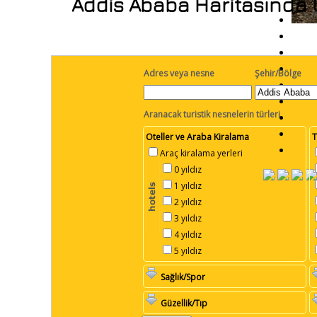
Addis Ababa Haritasında Ço
Adres veya nesne
Şehir/Bölge
Aranacak turistik nesnelerin türleri
Oteller ve Araba Kiralama
T
Araç kiralama yerleri
0 yıldız
1 yıldız
2 yıldız
3 yıldız
4 yıldız
5 yıldız
Sağlık/Spor
Güzellik/Tıp