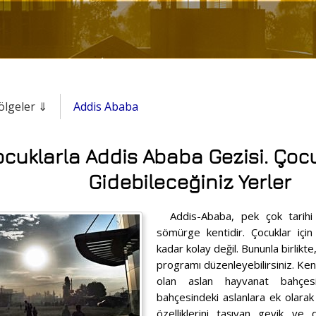
ölgeler ⇓
Addis Ababa
cuklarla Addis Ababa Gezisi. Ço
Gidebileceğiniz Yerler
Addis-Ababa, pek çok tarihi b
sömürge kentidir. Çocuklar için
kadar kolay değil. Bununla birlikte
programı düzenleyebilirsiniz. Kent
olan aslan hayvanat bahçesi
bahçesindeki aslanlara ek olarak
özelliklerini taşıyan geyik ve di