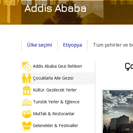
Addis Ababa
Ülke seçimi
Etiyopya
Tüm şehirler ve b
Ço
Addis Ababa Gezi Rehberi
Çocuklarla Aile Gezisi
Kültür: Gezilecek Yerler
Turistik Yerler & Eğlence
Mutfak & Restoranlar
Gelenekler & Festivaller