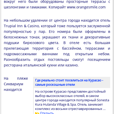
вокруг него были оборудованы просторные террасы с
шезлонгами и гамаками.
Копирайт www.orangesmile.com
На небольшом удалении от центра города находится отель
Trupial Inn & Casino, который тоже пользуется заслуженной
популярностью у пар. Его номера были оформлены в
белоснежных тонах, украшают их ткани и декоративные
подушки бирюзового цвета. В отеле есть большая
прилегающая территория с бассейном, террасами и
гидромассажными ваннами под открытым небом.
Разнообразить отдых постояльцы смогут посещением
ресторана итальянской кухни или казино.
На пляже
Где реально стоит поселиться на Курасао -
Сиквариум
самые роскошные отели
находится
На острове Курасао представлен достойный
выбор высококлассных отелей, в самом
центре города находится популярный Sonesta
Kura Hulanda Village & Spa. Отель занимает
комплекс из восьми отреставрированных …
Открыть