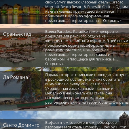
свои услуги высококлассный отель Curacao
Marriott Beach Resort & Emerald Casino. Одним
из его главных преимуществ является
обширная и красиво оформленная
прилегающая территория, на ... Открыть »
Вилла Paradera Paradise тоже прекрасно
Ораньестад
подойдет для райского отдыха на
живописном карибском курорте. В ней есть и
прекрасные комнаты, оформленные в
романтичном стиле, и живописная
прилегающая территория с садом и
бассейном, и площадка для пикника, а ...
Открыть »
Парам, которые привыкли проводить отпуск
Ла Романа
в роскошной обстановке, стоит обратить
внимание на виллу Villa Las Piñas 13.
Украшенная изысканными тканями и
мебелью в национальном стиле, она
выглядит невероятно романтично,
расположена вилла на территории ... Открыть
»
В эффектном современном небоскребе
Санто Доминго
располагается отель Embassy Suites by Hilton