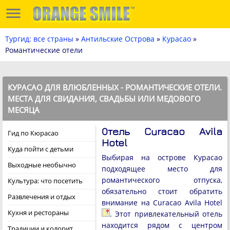
Тургид: все страны
»
Антильские Острова
»
Курасао
»
Романтические отели
КУРАСАО ДЛЯ ВЛЮБЛЕННЫХ - РОМАНТИЧЕСКИЕ ОТЕЛИ.
МЕСТА ДЛЯ СВИДАНИЯ, СВАДЬБЫ ИЛИ МЕДОВОГО
МЕСЯЦА
Отель Curacao Avila
Гид по Кюрасао
Hotel
Куда пойти с детьми
Выбирая на острове Курасао
Выходные необычно
подходящее место для
романтического отпуска,
Культура: что посетить
обязательно стоит обратить
Развлечения и отдых
внимание на Curacao Avila Hotel
Кухня и рестораны
. Этот привлекательный отель
находится рядом с центром
Традиции и колорит