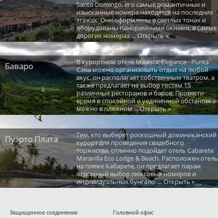
Santo Domingo, его самые романтичные и
изысканные номера находятся на последних
этажах. Они оформлены в светлых тонах и
оборудованы панорамными окнами, в самых
дорогих номерах ... Открыть »
В курортном отеле Majestic Elegance - Punta
Баваро
Cana можно организовать отдых на любой
вкус, он располагает собственным театром, а
также предлагает на выбор гостям 15
различных ресторанов и баров. Провести
время в спокойной и уединенной обстановке
можно в пляжном ... Открыть »
Тем, кто выберет роскошный доминиканский
Пуэрто Плата
курорт для проведения свадебного
торжества, отлично подойдет отель Cabarete
Maravilla Eco Lodge & Beach. Расположен отель
на пляже Кабарете, он предлагает парам
огромный выбор люксовых номеров и
индивидуальных бунгало. ... Открыть »
Защищенное соединение
Головной офис