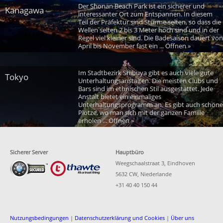
Der Shonan Beach Park ist ein sicherer und
Kanagawa
interessanter Ort zum Entspannen. In diesem
Teil der Präfektur sind Stürme selten, so dass die
Wellen selten 2 bis 3 Meter hoch sind und in der
Regel viel kleiner sind. Die Badesaison dauert von
April bis November fast ein ... Öffnen »
Im Stadtbezirk Shibuya gibt es auch viele gute
Tokyo
Unterhaltungsanstalten. Die meisten Clubs und
Bars sind im ethnischen Stil ausgestattet. Jede
Anstalt bietet ein einmaliges
Unterhaltungsprogramm an. Es gibt auch schöne
Plötze, wo man sich mit der ganzen Familie
erholen ... Öffnen »
Sicherer Server
Hauptbüro
Weegschaalstraat 3, Eindhoven
5632 CW, Niederlande
+31 40 40 150 44
Nutzungsbedingungen
|
Datenschutzerklärung und Cookies
|
Über uns