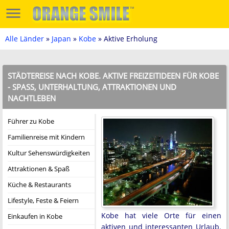
Alle Länder
»
Japan
»
Kobe
» Aktive Erholung
STÄDTEREISE NACH KOBE. AKTIVE FREIZEITIDEEN FÜR KOBE
- SPASS, UNTERHALTUNG, ATTRAKTIONEN UND N
ACHTLEBEN
Führer zu Kobe
Familienreise mit Kindern
Kultur Sehenswürdigkeiten
Attraktionen & Spaß
Küche & Restaurants
Lifestyle, Feste & Feiern
Kobe hat viele Orte für einen
Einkaufen in Kobe
aktiven und interessanten Urlaub.