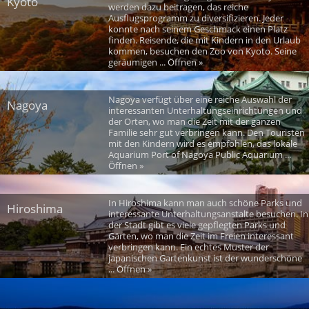
Kyoto
werden dazu beitragen, das reiche
Ausflugsprogramm zu diversifizieren. Jeder
konnte nach seinem Geschmack einen Platz
finden. Reisende, die mit Kindern in den Urlaub
kommen, besuchen den Zoo von Kyoto. Seine
geräumigen ... Öffnen »
Nagoya verfügt über eine reiche Auswahl der
Nagoya
interessanten Unterhaltungseinrichtungen und
der Orten, wo man die Zeit mit der ganzen
Familie sehr gut verbringen kann. Den Touristen
mit den Kindern wird es empfohlen, das lokale
Aquarium Port of Nagoya Public Aquarium ...
Öffnen »
In Hiroshima kann man auch schöne Parks und
Hiroshima
interessante Unterhaltungsanstalte besuchen. In
der Stadt gibt es viele gepflegten Parks und
Gärten, wo man die Zeit im Freien interessant
verbringen kann. Ein echtes Muster der
japanischen Gartenkunst ist der wunderschöne
... Öffnen »