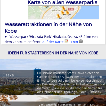
Karte von allen Wasserparks
Wasserattraktionen in der Nähe von
Kobe
♥ Wasserpark 'Hirakata Park' Hirakata, Osaka, 45.2 km von
dem Zentrum entfernt.
Auf der Karte
Foto
IDEEN FÜR STÄDTEREISEN IN DER NÄHE VON KOBE
Die schöne moderne Stadt Osaka bietet den
Osaka
Gästen die breite Auswahl der unterhaltenden
Einrichtungen auf einen beliebigen Geschmack
an. Die riesigen Zentren der Unterhaltungen und
die Vergnügungsparks, die schönen Gärten für
die Liebhaber der Erholung auf der ... Öffnen »
Viele Unterhaltungsmöglichkeiten in Kyoto