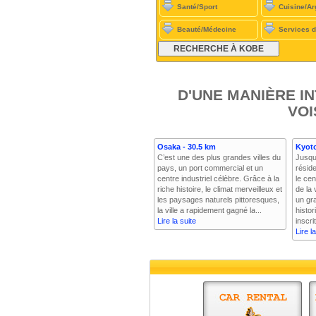
Santé/Sport
Cuisine/Ar
Beauté/Médecine
Services d
D'UNE MANIÈRE I
VOI
Osaka - 30.5 km
Kyoto
C’est une des plus grandes villes du
Jusqu'
pays, un port commercial et un
réside
centre industriel célèbre. Grâce à la
le cen
riche histoire, le climat merveilleux et
de la 
les paysages naturels pittoresques,
un gr
la ville a rapidement gagné la...
histor
Lire la suite
inscri
Lire l