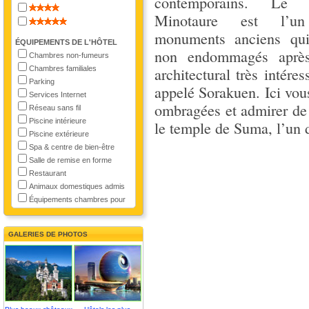
contemporains. Le
Minotaure est l’u
monuments anciens qu
ÉQUIPEMENTS DE L'HÔTEL
non endommagés après
Chambres non-fumeurs
Chambres familiales
architectural très intére
Parking
appelé Sorakuen. Ici vou
Services Internet
ombragées et admirer de 
Réseau sans fil
Piscine intérieure
le temple de Suma, l’un d
Piscine extérieure
Spa & centre de bien-être
Salle de remise en forme
Restaurant
Animaux domestiques admis
Équipements chambres pour
GALERIES DE PHOTOS