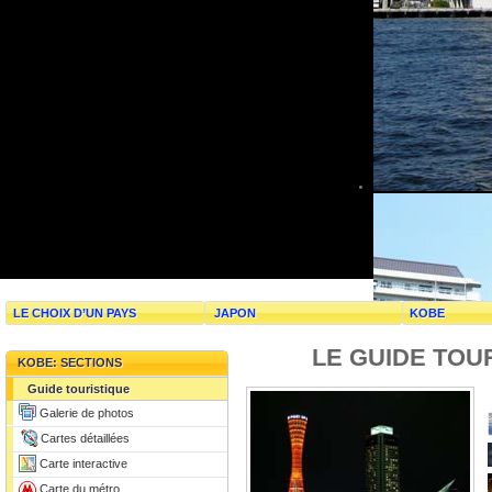
LE CHOIX D’UN PAYS
JAPON
KOBE
LE GUIDE TOU
KOBE: SECTIONS
Guide touristique
Galerie de photos
Cartes détaillées
Carte interactive
Carte du métro