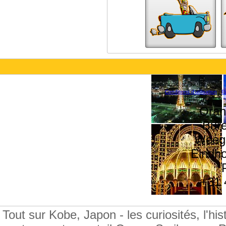
Conditions d'utilisation
|
Po
Oran
Bure
Weegs
Eindh
+31 
Tout sur Kobe, Japon - les curiosités, l'hist