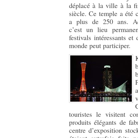
déplacé à la ville à la 
siècle. Ce temple a été c
a plus de 250 ans. Ac
c’est un lieu permane
festivals intéressants et
monde peut participer.
b
b
v
touristes le visitent
produits élégants de fa
centre d’exposition sto