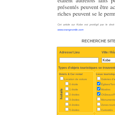
étaient autrefois faits
présentés peuvent être ac
riches peuvent se le perm
Cet article sur Kobe est protégé par le droit 
www.orangesmile.com
RECHERCHE SITE
Adresse/ Lieu
Ville / Ré
Types d'objets touristiques se trouvent
Hotels & Car rental
Lieux touristiq
Location de voiture
Galeries d'a
0 étoile
Églises/Te
1 étoile
Musées
2 étoiles
Châteaux/P
3 étoiles
Monuments
4 étoiles
Zones touri
5 étoiles
Curiosités