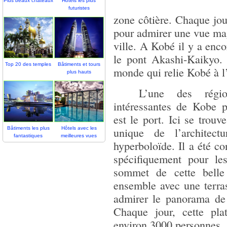
Plus beaux châteaux
Hôtels les plus
futuristes
zone côtière. Chaque jour
pour admirer une vue magn
ville. A Kobé il y a enc
le pont Akashi-Kaikyo.
Top 20 des temples
Bâtiments et tours
monde qui relie Kobé à l’
plus hauts
L’une des région
intéressantes de Kobe 
est le port. Ici se tro
unique de l’architect
Bâtiments les plus
Hôtels avec les
fantastiques
meilleures vues
hyperboloïde. Il a été co
spécifiquement pour les
sommet de cette belle 
ensemble avec une terras
admirer le panorama de 
Chaque jour, cette plat
environ 3000 personnes.