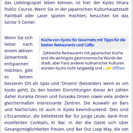
das Lieblingsspiel leben können, ist hier der Kyoto Ohara
Public Course. Wenn Sie in der japanischen Kulturhauptstadt
Paintball oder Laser spielen möchten, besuchen Sie das
Sector 5 Center.
Wenn Sie sich
Küche von Kyoto für Gourmets mit Tipps für die
lieber nach
besten Restaurants und Cafés
einem aktiven
Zahlreiche Restaurants mit japanischer Küche
Zeitvertreib
sind die wichtigste gastronomische Würde der
Stadt, aber Fans anderer kulinarischer Kulturen
entspannen
würden Kyoto nicht langweilig und …
Öffnen
möchten, gibt
es keinen
besseren Ort als Spas und 'Onsens' (besonders wenn es um
Kyoto geht). Zu den besten Einrichtungen dieser Art zählen
daher Kurama Onsen und Funaoka Onsen sowie viele andere
gleichermaßen interessante Zentren. Die Auswahl an Bars
und Nachtclubs ist auch in Kyoto beeindruckend. Dies sind
L'Escamoteur, die beliebteste Bar für junge Leute, dank ihrer
exzellenten Cocktails, Ki Bar, in der die Gäste sich über
Gesangsmöglichkeiten freuen, und Bar Out Loop Way, die von