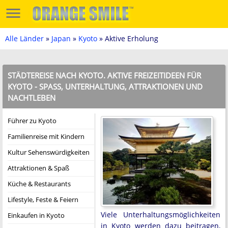
Alle Länder
»
Japan
»
Kyoto
» Aktive Erholung
STÄDTEREISE NACH KYOTO. AKTIVE FREIZEITIDEEN FÜR
KYOTO - SPASS, UNTERHALTUNG, ATTRAKTIONEN UND N
ACHTLEBEN
Führer zu Kyoto
Familienreise mit Kindern
Kultur Sehenswürdigkeiten
Attraktionen & Spaß
Küche & Restaurants
Lifestyle, Feste & Feiern
Viele Unterhaltungsmöglichkeiten
Einkaufen in Kyoto
in Kyoto werden dazu beitragen,