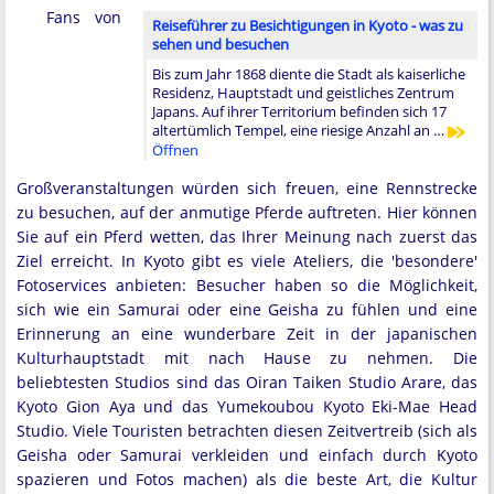
Fans von
Reiseführer zu Besichtigungen in Kyoto - was zu
sehen und besuchen
Bis zum Jahr 1868 diente die Stadt als kaiserliche
Residenz, Hauptstadt und geistliches Zentrum
Japans. Auf ihrer Territorium befinden sich 17
altertümlich Tempel, eine riesige Anzahl an …
Öffnen
Großveranstaltungen würden sich freuen, eine Rennstrecke
zu besuchen, auf der anmutige Pferde auftreten. Hier können
Sie auf ein Pferd wetten, das Ihrer Meinung nach zuerst das
Ziel erreicht. In Kyoto gibt es viele Ateliers, die 'besondere'
Fotoservices anbieten: Besucher haben so die Möglichkeit,
sich wie ein Samurai oder eine Geisha zu fühlen und eine
Erinnerung an eine wunderbare Zeit in der japanischen
Kulturhauptstadt mit nach Hause zu nehmen. Die
beliebtesten Studios sind das Oiran Taiken Studio Arare, das
Kyoto Gion Aya und das Yumekoubou Kyoto Eki-Mae Head
Studio. Viele Touristen betrachten diesen Zeitvertreib (sich als
Geisha oder Samurai verkleiden und einfach durch Kyoto
spazieren und Fotos machen) als die beste Art, die Kultur