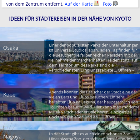
von dem Zentrum entfernt.
Auf der Karte
Foto
IDEEN FÜR STÄDTEREISEN IN DER NÄHE VON KYOTO
Einer der populärsten Parks der Unterhaltungen
Osaka
ist Universal Studios Japan. Jeden Tag finden für
die Besucher die farbenreichen Paraden mit der
Teilnahme der märchenhaften Helden statt, auf
dem Territorium des Parks sind die
verschiedensten Erholungsgebiete ... Öffnen »
Abends können die Besucher der Stadt eine der
Kobe
vielen Bars und Clubs besuchen. Ein sehr
beliebter Club ist Laguna, der hauptsächlich von
Touristen besucht wird. Hier kann man moderne
Musik verschiedener Stile hören, einzigartige
Cocktails genießen und an ... Öffnen »
In der Stadt gibt es auch einen schönen Zoo
Nagoya
Higashiyama Zoo, der sich auf dem Gelände des