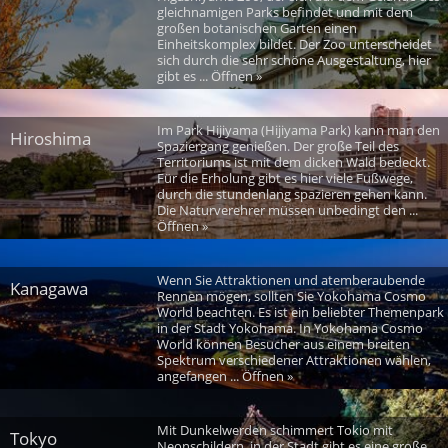
gleichnamigen Parks befindet und mit dem
großen botanischen Garten einen
Einheitskomplex bildet. Der Zoo unterscheidet
sich durch die sehr schöne Ausgestaltung, hier
gibt es ... Öffnen »
Im Park Hijiyama (Hijiyama Park) kann man den
Hiroshima
Spaziergang genießen. Der große Teil des
Territoriums ist mit dem dicken Wald bedeckt.
Für die Erholung gibt es hier viele Fußwege,
durch die stundenlang spazieren gehen kann.
Die Naturverehrer müssen unbedingt den ...
Öffnen »
Wenn Sie Attraktionen und atemberaubende
Kanagawa
Rennen mögen, sollten Sie Yokohama Cosmo
World beachten. Es ist ein beliebter Themenpark
in der Stadt Yokohama. In Yokohama Cosmo
World können Besucher aus einem breiten
Spektrum verschiedener Attraktionen wählen,
angefangen ... Öffnen »
Mit Dunkelwerden schimmert Tokio mit
Tokyo
Neonschildern, in der Stadt gibt es eine große