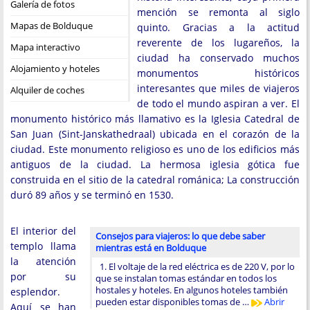
Galería de fotos
mención se remonta al siglo
Mapas de Bolduque
quinto. Gracias a la actitud
reverente de los lugareños, la
Mapa interactivo
ciudad ha conservado muchos
Alojamiento y hoteles
monumentos históricos
interesantes que miles de viajeros
Alquiler de coches
de todo el mundo aspiran a ver. El
monumento histórico más llamativo es la Iglesia Catedral de
San Juan (Sint-Janskathedraal) ubicada en el corazón de la
ciudad. Este monumento religioso es uno de los edificios más
antiguos de la ciudad. La hermosa iglesia gótica fue
construida en el sitio de la catedral románica; La construcción
duró 89 años y se terminó en 1530.
El interior del
Consejos para viajeros: lo que debe saber
templo llama
mientras está en Bolduque
la atención
1. El voltaje de la red eléctrica es de 220 V, por lo
por su
que se instalan tomas estándar en todos los
hostales y hoteles. En algunos hoteles también
esplendor.
pueden estar disponibles tomas de …
Abrir
Aquí se han