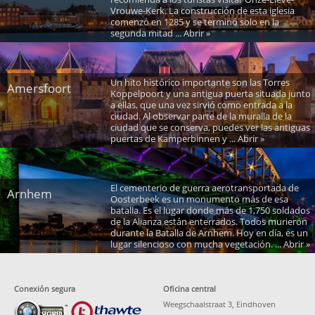
Vrouwe-Kerk. La construcción de esta iglesia
comenzó en 1285 y se terminó solo en la
segunda mitad ... Abrir »
Un hito histórico importante son las Torres
Amersfoort
Koppelpoort y una antigua puerta situada junto
a ellas, que una vez sirvió como entrada a la
ciudad. Al observar parte de la muralla de la
ciudad que se conserva, puedes ver las antiguas
puertas de Kamperbinnen y ... Abrir »
El cementerio de guerra aerotransportada de
Arnhem
Oosterbeek es un monumento más de esa
batalla. Es el lugar donde más de 1,750 soldados
de la Alianza están enterrados. Todos murieron
durante la Batalla de Arnhem. Hoy en día, es un
lugar silencioso con mucha vegetación. ... Abrir »
Conexión segura
Oficina central
Weegschaalstraat 3, Eindhoven