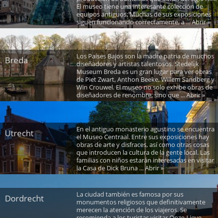
El museo tiene una interesante colección de
equipos antiguos; Muchas de sus exposiciones
siguen funcionando correctamente, a ... Abrir »
Los Países Bajos son la madre patria de muchos
Breda
diseñadores y artistas talentosos. Stedelijk
Museum Breda es un gran lugar para ver obras
de Piet Zwart, Anthon Beeke, Willem Sandberg y
Win Crouwel. El museo no solo exhibe obras de
diseñadores de renombre, sino que ... Abrir »
En el antiguo monasterio agustino se encuentra
Utrecht
el Museo Centraal. Entre sus exposiciones hay
obras de arte y disfraces, así como otras cosas
que introducen la cultura de la gente local. Las
familias con niños estarán interesadas en visitar
la Casa de Dick Bruna ... Abrir »
La ciudad también es famosa por sus
Dordrecht
monumentos religiosos que definitivamente
merecen la atención de los viajeros. Se
recomienda a los turistas visitar Onze-Lieve-