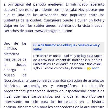
a principios del período medieval. El intrincado laberinto
subterráneo es sorprendente con su escala; Hoy, pasear por
ella es una de las actividades más populares entre los
visitantes de la ciudad. Cualquiera puede alquilar un bote y
viajar en los 'ríos subterráneos', admirando la vista inusual.
Derechos de autor: www.orangesmile.com
Uno de los
Guía de turismo en Bolduque - cosas que ver y
edificios
visitar
históricos
Den Bosch es una ciudad muy bella y es la capital
más bellos de
de la provincia Brabant del norte en el sur de los
Países Bajos. La ciudad fue fundada a finales del
la ciudad
siglo XII entre los ríos Aa y Dommel …
Abrir
alberga el
Museo de
Noordbrabants que conserva una rica colección de artefactos
históricos, arqueológicos y etnográficos. La situación
precisamente preservada dentro del espectacular edificio es
igual que hace varios siglos, por lo que el recorrido será
interesante no solo para los interesados en la historia
antigua, sino también para los conocedores de la arquitectura