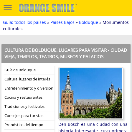
Guía: todos los países
»
Países Bajos
»
Bolduque
» Monumentos
culturales
CULTURA DE BOLDUQUE. LUGARES PARA VISITAR - CIUDAD
VIEJA, TEMPLOS, TEATROS, MUSEOS Y PALACIOS
Guía de Bolduque
Cultura: lugares de interés
Entretenimiento y diversión
Cocina y restaurantes
Tradiciones y festivales
Consejos para turistas
Den Bosch es una ciudad con una
Pronóstico del tiempo
historia interesante, cuya primera