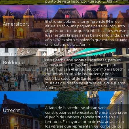
punto de vista histórico. Fue aquí ... Abrir »
El otro símbolo es la torre Toren de 94 m de
Amersfoort
altura. Es sólo una pequeña parte del conjunto
arqutéctonico que quedó intacta, antes en este
lugar estaba la iglesia más bella de Holanda. En el
año 1787 explotó el polvorín que estaba situado
en el sótano de la ... Abrir »
Den Bosch tiene pocas curiosidades, pero es
Bolduque
famosa por las obras fantásticas del pintor
Ieronimus van Aken (su seudónimo era Bosch),
expuestas en uno de los museos y por la
soberbia catedral de San Juan, las pinturas
murales y el diseño de vitrales de la cual fueron ...
Abrir »
Al lado de la catedral se ubican varias
Utrecht
construcciones interesantes. Merece la pena ver
el Jardín de Obispos y arcada situada en su
territorio. El mayor adorno de esta arcada son
los vitrales que representan los iconos de los