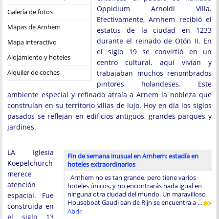
Oppidium Arnoldi Villa.
Galería de fotos
Efectivamente, Arnhem recibió el
Mapas de Arnhem
estatus de la ciudad en 1233
durante el reinado de Otón II. En
Mapa interactivo
el siglo 19 se convirtió en un
Alojamiento y hoteles
centro cultural, aquí vivían y
Alquiler de coches
trabajaban muchos renombrados
pintores holandeses. Este
ambiente especial y refinado atraía a Arnem la nobleza que
construían en su territorio villas de lujo. Hoy en día los siglos
pasados se reflejan en edificios antiguos, grandes parques y
jardines.
LA Iglesia
Fin de semana inusual en Arnhem: estadía en
Koepelchurch
hoteles extraordinarios
merece
Arnhem no es tan grande, pero tiene varios
atención
hoteles únicos, y no encontrarás nada igual en
ninguna otra ciudad del mundo. Un maravilloso
espacial. Fue
Houseboat Gaudi aan de Rijn se encuentra a …
construida en
Abrir
el siglo 13