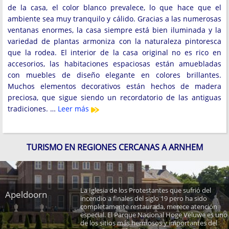
de la casa, el color blanco prevalece, lo que hace que el
ambiente sea muy tranquilo y cálido. Gracias a las numerosas
ventanas enormes, la casa siempre está bien iluminada y la
variedad de plantas armoniza con la naturaleza pintoresca
que la rodea. El interior de la casa original no es rico en
accesorios, las habitaciones espaciosas están amuebladas
con muebles de diseño elegante en colores brillantes.
Muchos elementos decorativos están hechos de madera
preciosa, que sigue siendo un recordatorio de las antiguas
tradiciones. …
Leer más
TURISMO EN REGIONES CERCANAS A ARNHEM
La Iglesia de los Protestantes que sufrió del
Apeldoorn
incendio a finales del siglo 19 pero ha sido
completamente restaurada, merece atención
especial. El Parque Nacional Hoge Veluwe es uno
de los sitios más hermosos y importantes del