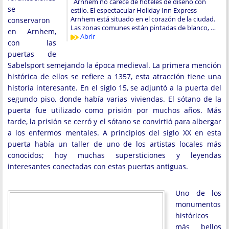
Arnhem no carece de hoteles de diseño con
se
estilo. El espectacular Holiday Inn Express
Arnhem está situado en el corazón de la ciudad.
conservaron
Las zonas comunes están pintadas de blanco, …
en Arnhem,
Abrir
con las
puertas de
Sabelsport semejando la época medieval. La primera mención
histórica de ellos se refiere a 1357, esta atracción tiene una
historia interesante. En el siglo 15, se adjuntó a la puerta del
segundo piso, donde había varias viviendas. El sótano de la
puerta fue utilizado como prisión por muchos años. Más
tarde, la prisión se cerró y el sótano se convirtió para albergar
a los enfermos mentales. A principios del siglo XX en esta
puerta había un taller de uno de los artistas locales más
conocidos; hoy muchas supersticiones y leyendas
interesantes conectadas con estas puertas antiguas.
Uno de los
monumentos
históricos
más bellos