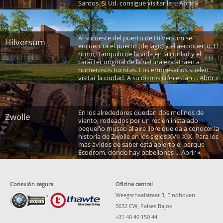
Santos. Si Ud. consigue visitar la ... Abrir »
Al suroeste del puerto de Hilversum se
Hilversum
encuentra el puerto (de lago) y el aeropuerto. El
ritmo tranquilo de la vida en la ciudad y el
carácter original de la naturaleza atraen a
numerosos turistas. Los empresarios suelen
visitar la ciudad. A su disposición están ... Abrir »
En los alrededores quedan dos molinos de
Zwolle
viento, rodeados por un recién instalado
pequeño museo al aire libre que da a conocer la
historia de Zwolle en los siglos XVII-XIX. Para los
más ávidos de saber está abierto el parque
Ecodrom, donde hay pabellones ... Abrir »
Conexión segura
Oficina central
Weegschaalstraat 3, Eindhoven
5632 CW, Países Bajos
+31 40 40 150 44