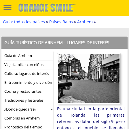
Guía: todos los países
»
Países Bajos
»
Arnhem
»
GUÍA TURÍSTICO DE ARNHEM - LUGARES DE INTERÉS
Guía de Arnhem
Viaje familiar con niños
Cultura: lugares de interés
Entretenimiento y diversión
Cocina y restaurantes
Tradiciones y festivales
Es una ciudad en la parte oriental
¿Dónde quedarse?
de Holanda, las primeras
Compras en Arnhem
referencias datan del siglo 9, pero
Pronóstico del tiempo
entonces el pueblo se llamaba