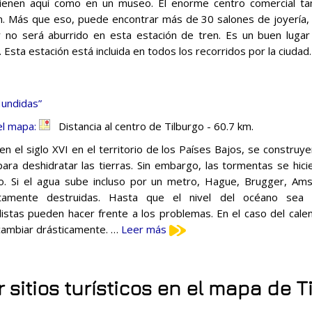
ienen aquí como en un museo. El enorme centro comercial ta
n. Más que eso, puede encontrar más de 30 salones de joyería, 
 no será aburrido en esta estación de tren. Es un buen lugar 
. Esta estación está incluida en todos los recorridos por la ciudad
undidas”
el mapa:
Distancia al centro de Tilburgo - 60.7 km.
 en el siglo XVI en el territorio de los Países Bajos, se constru
para deshidratar las tierras. Sin embargo, las tormentas se hici
o. Si el agua sube incluso por un metro, Hague, Brugger, A
tamente destruidas. Hasta que el nivel del océano sea r
listas pueden hacer frente a los problemas. En el caso del calen
ambiar drásticamente. …
Leer más
 sitios turísticos en el mapa de T