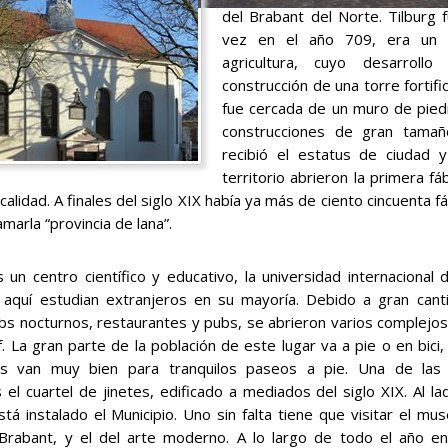
del Brabant del Norte. Tilburg
vez en el año 709, era un 
agricultura, cuyo desarrol
construcción de una torre fortifi
fue cercada de un muro de piedr
construcciones de gran tamañ
recibió el estatus de ciudad
territorio abrieron la primera f
 calidad. A finales del siglo XIX había ya más de ciento cincuenta f
marla “provincia de lana”.
 un centro científico y educativo, la universidad internaciona
, aquí estudian extranjeros en su mayoría. Debido a gran can
bs nocturnos, restaurantes y pubs, se abrieron varios complejos 
 La gran parte de la población de este lugar va a pie o en bici,
s van muy bien para tranquilos paseos a pie. Una de las 
el cuartel de jinetes, edificado a mediados del siglo XIX. Al la
á instalado el Municipio. Uno sin falta tiene que visitar el mus
Brabant, y el del arte moderno. A lo largo de todo el año en 