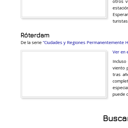
otros v
estació
Esperar
turistas
Róterdam
De la serie
“Ciudades y Regiones Permanentemente H
Ver en 
Incluso
viento 
tras añ
comple
especia
puede c
Buscar