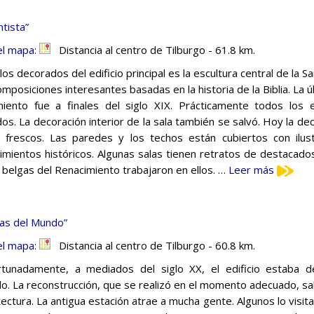
tista”
el mapa:
Distancia al centro de Tilburgo - 61.8 km.
los decorados del edificio principal es la escultura central de la 
omposiciones interesantes basadas en la historia de la Biblia. La ú
iento fue a finales del siglo XIX. Prácticamente todos los 
os. La decoración interior de la sala también se salvó. Hoy la deco
 frescos. Las paredes y los techos están cubiertos con ilust
imientos históricos. Algunas salas tienen retratos de destacad
s belgas del Renacimiento trabajaron en ellos. …
Leer más
as del Mundo”
el mapa:
Distancia al centro de Tilburgo - 60.8 km.
rtunadamente, a mediados del siglo XX, el edificio estaba 
rlo. La reconstrucción, que se realizó en el momento adecuado, s
itectura. La antigua estación atrae a mucha gente. Algunos lo visit