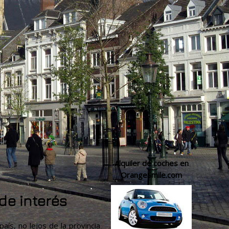
Alquiler de coches en
OrangeSmile.com
de interés
país, no lejos de la provincia