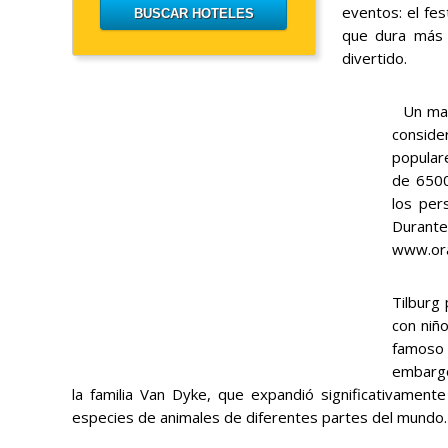
eventos: el fes
que dura más 
divertido.
Un mara
conside
populare
de 6500
los per
Durante 
www.or
Tilburg
con niño
famoso 
embargo
la familia Van Dyke, que expandió significativament
especies de animales de diferentes partes del mundo.