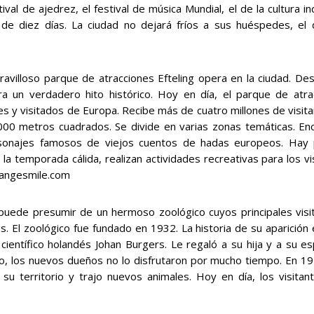
tival de ajedrez, el festival de música Mundial, el de la cultura 
de diez días. La ciudad no dejará fríos a sus huéspedes, el 
villoso parque de atracciones Efteling opera en la ciudad. De
ra un verdadero hito histórico. Hoy en día, el parque de at
s y visitados de Europa. Recibe más de cuatro millones de visita
00 metros cuadrados. Se divide en varias zonas temáticas. En
sonajes famosos de viejos cuentos de hadas europeos. Hay 
la temporada cálida, realizan actividades recreativas para los v
angesmile.com
 puede presumir de un hermoso zoológico cuyos principales visit
s. El zoológico fue fundado en 1932. La historia de su aparición
científico holandés Johan Burgers. Le regaló a su hija y a su e
, los nuevos dueños no lo disfrutaron por mucho tiempo. En 194
e su territorio y trajo nuevos animales. Hoy en día, los visit