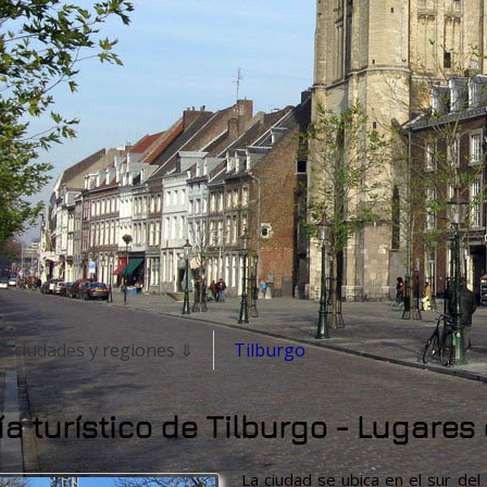
s ciudades y regiones ⇓
Tilburgo
a turístico de Tilburgo - Lugares 
La ciudad se ubica en el sur del 