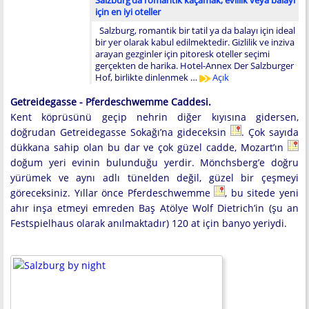
Salzburg’da romantik kaçamak, evlilik veya balayı
için en iyi oteller
Salzburg, romantik bir tatil ya da balayı için ideal
bir yer olarak kabul edilmektedir. Gizlilik ve inziva
arayan gezginler için pitoresk oteller seçimi
gerçekten de harika. Hotel-Annex Der Salzburger
Hof, birlikte dinlenmek …
Açık
Getreidegasse - Pferdeschwemme Caddesi.
Kent köprüsünü geçip nehrin diğer kıyısına gidersen,
doğrudan Getreidegasse Sokağı’na gideceksin
. Çok sayıda
dükkana sahip olan bu dar ve çok güzel cadde, Mozart’ın
doğum yeri evinin bulunduğu yerdir. Mönchsberg’e doğru
yürümek ve aynı adlı tünelden değil, güzel bir çeşmeyi
göreceksiniz. Yıllar önce Pferdeschwemme
, bu sitede yeni
ahır inşa etmeyi emreden Baş Atölye Wolf Dietrich’in (şu an
Festspielhaus olarak anılmaktadır) 120 at için banyo yeriydi.