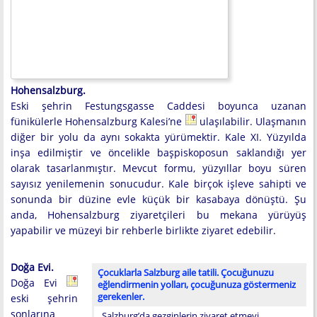
Hohensalzburg.
Eski şehrin Festungsgasse Caddesi boyunca uzanan
fünikülerle Hohensalzburg Kalesi’ne
ulaşılabilir. Ulaşmanın
diğer bir yolu da aynı sokakta yürümektir. Kale XI. Yüzyılda
inşa edilmiştir ve öncelikle başpiskoposun saklandığı yer
olarak tasarlanmıştır. Mevcut formu, yüzyıllar boyu süren
sayısız yenilemenin sonucudur. Kale birçok işleve sahipti ve
sonunda bir düzine evle küçük bir kasabaya dönüştü. Şu
anda, Hohensalzburg ziyaretçileri bu mekana yürüyüş
yapabilir ve müzeyi bir rehberle birlikte ziyaret edebilir.
Doğa Evi.
Çocuklarla Salzburg aile tatili. Çocuğunuzu
Doğa Evi
eğlendirmenin yolları, çocuğunuza göstermeniz
gerekenler.
eski şehrin
sonlarına
Salzburg’da gezginlerin ziyaret etmeyi