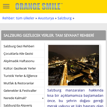
Rehber: tüm ülkeler
»
Avusturya
»
Salzburg
»
SALZBURG GEZILECEK YERLER. TAM SEYAHAT REHBERI
Salzburg Gezi Rehberi
Çocuklarla Aile Gezisi
Alışılmadık Haftasonu
Kültür: Gezilecek Yerler
Turistik Yerler & Eğlence
Mutfak & Restoranlar
Salzburg manzaraları hakkında
Gelenekler & Festivaller
kısa bir açıklamamıza başlamadan
Nerede Kalmalı?
önce, bu şehrin doğası gereği
Salzburg’da Alışveriş
merak uykusu ve lüks hayranı olan