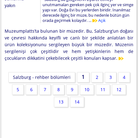
unutmamaları gereken pek çok ilginç yer ve simge
yakın
yapı var. Doğa Evi bu yerlerden biridir. İnanılmaz
derecede ilginç bir müze, bu nedenle bütün gün
orada geçirmek kolaydır. …
Açık
Muzeumplatts’ta bulunan bir müzedir. Bu, Salzburg’un doğası
ve çevresi hakkında keyifli ve canlı bir şekilde anlatılan bir
ürün koleksiyonunu sergileyen büyük bir müzedir. Müzenin
sergilenişi çok çeşitlidir ve hem yetişkinlerin hem de
çocukların dikkatini çekebilecek çeşitli konuları kapsar.
1
Salzburg - rehber bölümleri
2
3
4
5
6
7
8
9
10
11
12
13
14