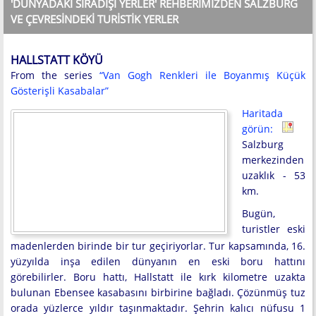
'DÜNYADAKI SIRADIŞI YERLER' REHBERIMIZDEN SALZBURG
VE ÇEVRESINDEKI TURISTIK YERLER
HALLSTATT KÖYÜ
From the series
“Van Gogh Renkleri ile Boyanmış Küçük
Gösterişli Kasabalar”
Haritada
görün:
Salzburg
merkezinden
uzaklık - 53
km.
Bugün,
turistler eski
madenlerden birinde bir tur geçiriyorlar. Tur kapsamında, 16.
yüzyılda inşa edilen dünyanın en eski boru hattını
görebilirler. Boru hattı, Hallstatt ile kırk kilometre uzakta
bulunan Ebensee kasabasını birbirine bağladı. Çözünmüş tuz
orada yüzlerce yıldır taşınmaktadır. Şehrin kalıcı nüfusu 1