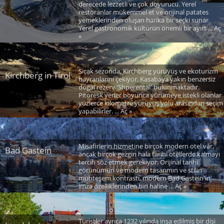
derecede lezzetli ve çok doyurucu. Yerel
restoranlar mükemmel et ve orijinal patates
yemeklerinden oluşan harika bir seçki sunar.
Yerel gastronomik kültürün önemli bir ayırt ... Aç
»
Sıcak sezonda, Kirchberg yürüyüş ve ekoturizm
Kirchberg in Tirol
hayranlarını çekiyor. Kasabaya yakın benzersiz
doğal rezerv 'Shperental' bulunmaktadır.
Pitoresk yerler boyunca yürümeye istekli olanlar
yüzlerce kilometre yürüyüş yolu arasından seçim
yapabilirler. ... Aç »
Misafirlerin hizmetine birçok modern otel var,
Bad Gastein
ancak birçok gezgin hala tarihi otellerde kalmayı
tercih söz etmek gerekiyor. Orijinal tarihi
görünümün ve modern tasarımın ve stilin
muhteşem kontrastı, modern Bad Gastein'in
imza özelliklerinden biri haline ... Aç »
Turistler ayrıca 1232 yılında inşa edilmiş bir dişi