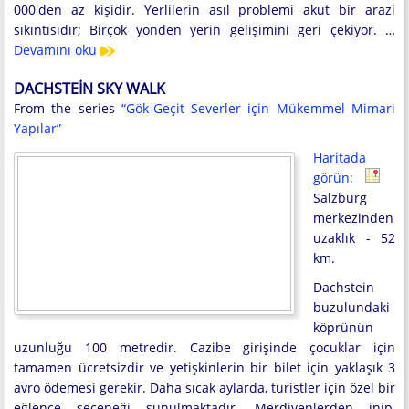
000'den az kişidir. Yerlilerin asıl problemi akut bir arazi
sıkıntısıdır; Birçok yönden yerin gelişimini geri çekiyor. …
Devamını oku
DACHSTEIN SKY WALK
From the series
“Gök-Geçit Severler için Mükemmel Mimari
Yapılar”
Haritada
görün:
Salzburg
merkezinden
uzaklık - 52
km.
Dachstein
buzulundaki
köprünün
uzunluğu 100 metredir. Cazibe girişinde çocuklar için
tamamen ücretsizdir ve yetişkinlerin bir bilet için yaklaşık 3
avro ödemesi gerekir. Daha sıcak aylarda, turistler için özel bir
eğlence seçeneği sunulmaktadır. Merdivenlerden inip,