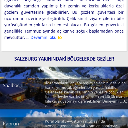
dayanıklı camdan yapılmış bir zemin ve korkuluklarla özel
gözlem güvertesine gidebilirler. Bu gözlem güvertesi bir
uçurumun üzerine yerleştirildi. Çelik sinirli ziyaretçilerin bile
yürüyüşünden çok fazla izlemesi olacak. Bu gözlem güvertesi
genellikle Temmuz ayında açıktır ve soğuk başlamadan önce
mevcuttur. …
Devamını oku
SALZBURG YAKININDAKI BÖLGELERDE GEZILER
İlk zamanlayıcılar yeni başlayanlar için ideal olan
Saalbach
harika yumuşak eğimlerden yararlanabilir.
Geleneksel kayak okullarının yanı sıra çocuklar
için de dersler vardır, bu yüzden en küçük olanlar
bile kayak yapmayı öğrenebilirler. Deneyimli ... Aç
»
Kural olarak, Avusturya mutfağında
Kaprun
uzmanlaşıyorlar - ulusal ikramlar inanılmaz