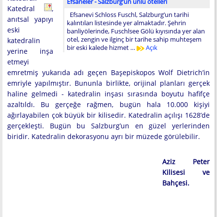
Efsaneler - Salzburg’un ünlü otelleri
Katedral
,
Efsanevi Schloss Fuschl, Salzburg’un tarihi
anıtsal yapıyı
kalıntıları listesinde yer almaktadır. Şehrin
eski
banliyölerinde, Fuschlsee Gölü kıyısında yer alan
otel, zengin ve ilginç bir tarihe sahip muhteşem
katedralin
bir eski kalede hizmet …
Açık
yerine inşa
etmeyi
emretmiş yukarıda adı geçen Başepiskopos Wolf Dietrich’in
emriyle yapılmıştır. Bununla birlikte, orijinal planları gerçek
haline gelmedi - katedralin inşası sırasında boyutu hafifçe
azaltıldı. Bu gerçeğe rağmen, bugün hala 10.000 kişiyi
ağırlayabilen çok büyük bir kilisedir. Katedralin açılışı 1628’de
gerçekleşti. Bugün bu Salzburg’un en güzel yerlerinden
biridir. Katedralin dekorasyonu ayrı bir müzede görülebilir.
Aziz Peter
Kilisesi ve
Bahçesi.