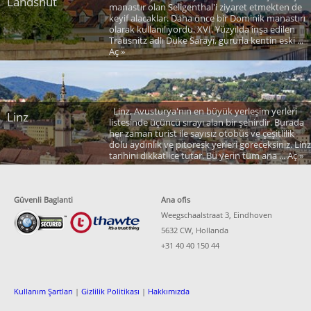
Landshut
manastır olan Seligenthal'i ziyaret etmekten de
keyif alacaklar. Daha önce bir Dominik manastırı
olarak kullanılıyordu. XVI. Yüzyılda inşa edilen
Trausnitz adlı Duke Sarayı, gururla kentin eski ...
Aç »
Linz, Avusturya'nın en büyük yerleşim yerleri
Linz
listesinde üçüncü sırayı alan bir şehirdir. Burada
her zaman turist ile sayısız otobüs ve çeşitlilik
dolu aydınlık ve pitoresk yerleri göreceksiniz. Linz
tarihini dikkatlice tutar. Bu yerin tüm ana ... Aç »
Güvenli Baglanti
Ana ofis
Weegschaalstraat 3, Eindhoven
5632 CW, Hollanda
+31 40 40 150 44
Kullanım Şartları
|
Gizlilik Politikası
|
Hakkımızda