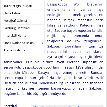
Başpiskopos Wolf Dietrich’in
Turistler için İpuçları
emriyle tamamen yeniden inşa
Hava Tahmini
edildiğini belirtmek gerekir. Bu
nedenle, birçok manastır, park,
Fotoğraf Galerisi
kilise ve Salzburg Katedrali inşa
Salzburg Haritaları
etti. Sadece başpiskoposun kendisi
İnteraktif Harita
değil, aynı zamanda onun
takipçileri de çok zenginlerdi.
Otel Fiyatlarına Bakın
Salzburg topraklarının tüm tuz
Araba Kiralama
madenlerini satın almışlardı.
Ayrıca çok sayıda büyük çiftliklerin
sahibiydiler. Bununla birlikte, Wolf Dietrich şüphesiz en
zenginiydi. Başpiskopos çocuklarının sayısı 12’ye ulaştığında,
onlar için Mirabell Sarayı’nı inşa etmeyi emretti. Bundan
sonra Papa bunun çok fazla olduğuna karar verdi. Wolf
Dietrich son yıllarını Hohensalzburg Kalesi’nde hapishanede
geçirdi. Birkaç nesil zengin başpiskopos olmadan, Salzburg
bugüne kadar hiç böyle görünmüyordu.
Katedral.