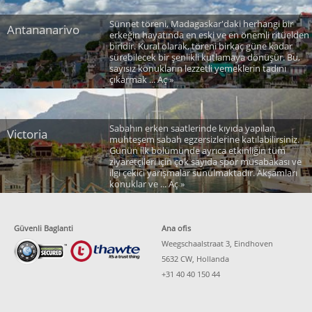
Sünnet töreni, Madagaskar'daki herhangi bir
Antananarivo
erkeğin hayatında en eski ve en önemli ritüelden
biridir. Kural olarak, töreni birkaç güne kadar
sürebilecek bir şenlikli kutlamaya dönüşür. Bu,
sayısız konukların lezzetli yemeklerin tadını
çıkarmak ... Aç »
Sabahın erken saatlerinde kıyıda yapılan
Victoria
muhteşem sabah egzersizlerine katılabilirsiniz.
Günün ilk bölümünde ayrıca etkinliğin tüm
ziyaretçileri için çok sayıda spor müsabakası ve
ilgi çekici yarışmalar sunulmaktadır. Akşamları
konuklar ve ... Aç »
Güvenli Baglanti
Ana ofis
Weegschaalstraat 3, Eindhoven
5632 CW, Hollanda
+31 40 40 150 44