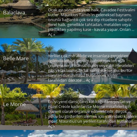
Ocak ayı sonunda yerel halk, Cavadee Festivalini
Balaclava
kutlar. Mauritius Tamils'in geleneksel bayramı,
onunla bağlantılı çok sıra dışı ritüellere sahiptir.
Yerel halk, genellikle tahtadan, metalden veya
plastikten yapılmış kase - kavata yapar. Onları ...
Aç »
Yerliler çok meraklıdır ve insanlara gerçekten
Belle Mare
ilgilendikleri bir şeyden bahsetmekten asla
çekinmezler. Finansal duruş veya din meseleleri
gibi yasaklanmış hiçbir konu yoktur. Bu, bu tür
soruları dokunmasız bulabilecek kişiler
tarafından dikkate ... Aç »
En iyi yerel dansçıların katıldığı dans şovları ve
Le Morne
güzel Creole kadınları Le Morne misafirleri için
düzenli olarak organize edilmektedir. Birçok
yolcu bu gösterileri izlemek için yakındaki köylere
gider. Mauritius'un yerlileri tarafından kutlanan ...
Aç »