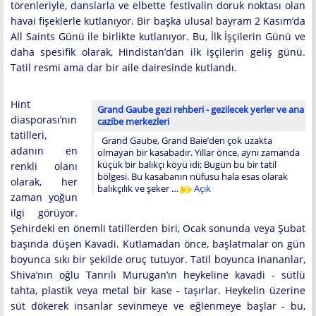
törenleriyle, danslarla ve elbette festivalin doruk noktası olan
havai fişeklerle kutlanıyor. Bir başka ulusal bayram 2 Kasım’da
All Saints Günü ile birlikte kutlanıyor. Bu, İlk İşçilerin Günü ve
daha spesifik olarak, Hindistan’dan ilk işçilerin geliş günü.
Tatil resmi ama dar bir aile dairesinde kutlandı.
Hint
Grand Gaube gezi rehberi - gezilecek yerler ve ana
diasporası’nın
cazibe merkezleri
tatilleri,
Grand Gaube, Grand Baie’den çok uzakta
adanın en
olmayan bir kasabadır. Yıllar önce, aynı zamanda
küçük bir balıkçı köyü idi; Bugün bu bir tatil
renkli olanı
bölgesi. Bu kasabanın nüfusu hala esas olarak
olarak, her
balıkçılık ve şeker …
Açık
zaman yoğun
ilgi görüyor.
Şehirdeki en önemli tatillerden biri, Ocak sonunda veya Şubat
başında düşen Kavadi. Kutlamadan önce, başlatmalar on gün
boyunca sıkı bir şekilde oruç tutuyor. Tatil boyunca inananlar,
Shiva’nın oğlu Tanrılı Murugan’ın heykeline kavadi - sütlü
tahta, plastik veya metal bir kase - taşırlar. Heykelin üzerine
süt dökerek insanlar sevinmeye ve eğlenmeye başlar - bu,