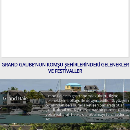
GRAND GAUBE’NUN KOMŞU ŞEHIRLERINDEKI GELENEKLER
VE FESTIVALLER
Grand Baie'nin gastronomik kültürü, ilginç
Grand Baie
geleneklerin bolluğu ile de ayırt edilir. 18. yüzyılın
ortasından beri burada yetişen baharatlı otlar
şimdi ulusal mutfağın ayrılmaz bir parçası. Birçok
yolcu baharatı hatıra olarak almayı tercih eder. ...
Aç »