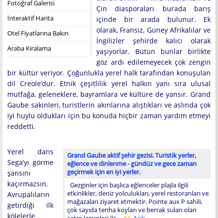
Fotoğraf Galerisi
Çin diasporaları burada barış
İnteraktif Harita
içinde bir arada bulunur. Ek
olarak, Fransız, Güney Afrikalılar ve
Otel Fiyatlarına Bakın
İngilizler şehirde kalıcı olarak
Araba Kiralama
yaşıyorlar. Bütün bunlar birlikte
göz ardı edilemeyecek çok zengin
bir kültür veriyor. Çoğunlukla yerel halk tarafından konuşulan
dil Creole’dur. Etnik çeşitlilik yerel halkın yanı sıra ulusal
mutfağa, geleneklere, bayramlara ve kültüre de yansır. Grand
Gaube sakinleri, turistlerin akınlarına alıştıkları ve aslında çok
iyi huylu oldukları için bu konuda hiçbir zaman yardım etmeyi
reddetti.
Yerel dans
Grand Gaube aktif şehir gezisi. Turistik yerler,
Sega’yı görme
eğlence ve dinlenme - gündüz ve gece zaman
geçirmek için en iyi yerler.
şansını
kaçırmazsın.
Gezginler için başlıca eğlenceler plajla ilgili
etkinlikler, deniz yolculukları, yerel restoranları ve
Avrupalıların
mağazaları ziyaret etmektir. Pointe aux P sahili,
getirdiği ilk
çok sayıda tenha koyları ve berrak suları olan
kölelerle