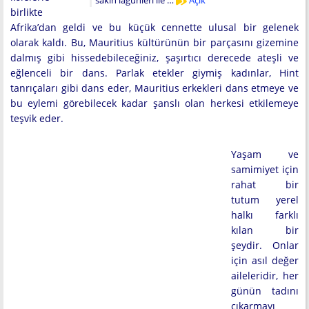
sakin lagünleri ile …
Açık
birlikte
Afrika’dan geldi ve bu küçük cennette ulusal bir gelenek
olarak kaldı. Bu, Mauritius kültürünün bir parçasını gizemine
dalmış gibi hissedebileceğiniz, şaşırtıcı derecede ateşli ve
eğlenceli bir dans. Parlak etekler giymiş kadınlar, Hint
tanrıçaları gibi dans eder, Mauritius erkekleri dans etmeye ve
bu eylemi görebilecek kadar şanslı olan herkesi etkilemeye
teşvik eder.
Yaşam ve
samimiyet için
rahat bir
tutum yerel
halkı farklı
kılan bir
şeydir. Onlar
için asıl değer
aileleridir, her
günün tadını
çıkarmayı