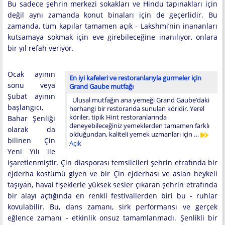
Bu sadece şehrin merkezi sokakları ve Hindu tapınakları için
değil aynı zamanda konut binaları için de geçerlidir. Bu
zamanda, tüm kapılar tamamen açık - Lakshmi’nin inananları
kutsamaya sokmak için eve girebileceğine inanılıyor, onlara
bir yıl refah veriyor.
Ocak ayının
En iyi kafeleri ve restoranlarıyla gurmeler için
sonu veya
Grand Gaube mutfağı
Şubat ayının
Ulusal mutfağın ana yemeği Grand Gaube’daki
başlangıcı,
herhangi bir restoranda sunulan köridir. Yerel
köriler, tipik Hint restoranlarında
Bahar Şenliği
deneyebileceğiniz yemeklerden tamamen farklı
olarak da
olduğundan, kaliteli yemek uzmanları için …
bilinen Çin
Açık
Yeni Yılı ile
işaretlenmiştir. Çin diasporası temsilcileri şehrin etrafında bir
ejderha kostümü giyen ve bir Çin ejderhası ve aslan heykeli
taşıyan, havai fişeklerle yüksek sesler çıkaran şehrin etrafında
bir alayı açtığında en renkli festivallerden biri bu - ruhlar
kovulabilir. Bu, dans zamanı, sirk performansı ve gerçek
eğlence zamanı - etkinlik onsuz tamamlanmadı. Şenlikli bir