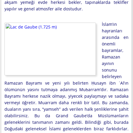
akşam yemeği evde herkesi bekler, tapınaklarda teklifler
yapılır ve genel atmosfer aile dostudur.
İslam’ın
hayranları
arasında en
önemli
bayramlar,
Ramazan
ayının
sonunu
belirleyen
Ramazan Bayramı ve yeni yılı belirten Ḥusayn ibn ʿAl’ın
ölümünün yasını tutmaya adanmış Muḥarram’dır. Ramazan
Bayramı herkese nazik olmayı, yiyecek paylaşmayı ve sadaka
vermeyi öğretir. Muarram daha renkli bir tatil. Bu zamanda,
duaların yanı sıra, “yamseh” adı verilen halk şenliklerine şahit
olabilirsiniz. Bu da Grand Gaube’da Müslümanların
geleneklerini tanımanın zamanı geldi. Bilindiği gibi, burada
Doğudaki geleneksel İslami geleneklerden biraz farklıdırlar.