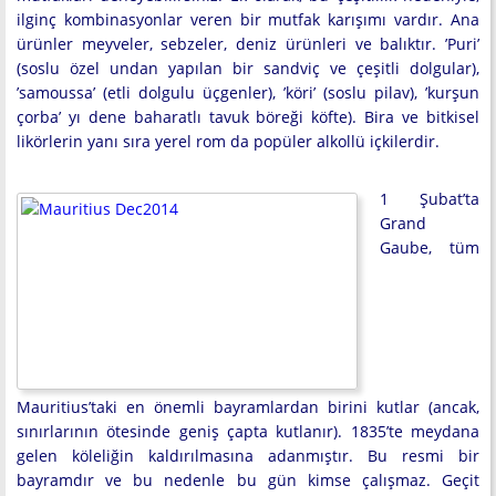
ilginç kombinasyonlar veren bir mutfak karışımı vardır. Ana
ürünler meyveler, sebzeler, deniz ürünleri ve balıktır. ’Puri’
(soslu özel undan yapılan bir sandviç ve çeşitli dolgular),
’samoussa’ (etli dolgulu üçgenler), ’köri’ (soslu pilav), ’kurşun
çorba’ yı dene baharatlı tavuk böreği köfte). Bira ve bitkisel
likörlerin yanı sıra yerel rom da popüler alkollü içkilerdir.
1 Şubat’ta
Grand
Gaube, tüm
Mauritius’taki en önemli bayramlardan birini kutlar (ancak,
sınırlarının ötesinde geniş çapta kutlanır). 1835’te meydana
gelen köleliğin kaldırılmasına adanmıştır. Bu resmi bir
bayramdır ve bu nedenle bu gün kimse çalışmaz. Geçit