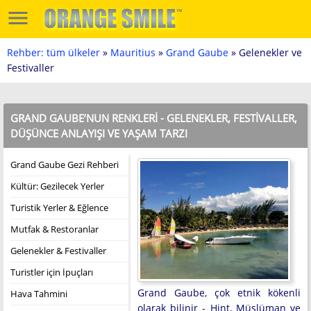
Rehber: tüm ülkeler
»
Mauritius
»
Grand Gaube
» Gelenekler ve
Festivaller
GRAND GAUBE’NUN RENKLERI - GELENEKLER, FESTIVALLER,
DÜŞÜNCE ANLAYIŞI VE YAŞAM TARZI
Grand Gaube Gezi Rehberi
Kültür: Gezilecek Yerler
Turistik Yerler & Eğlence
Mutfak & Restoranlar
Gelenekler & Festivaller
Turistler için İpuçları
Grand Gaube, çok etnik kökenli
Hava Tahmini
olarak bilinir - Hint, Müslüman ve